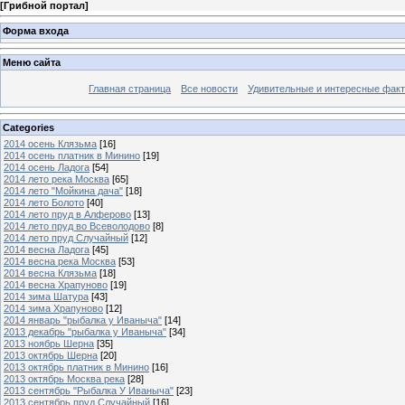
[
Грибной портал
]
Форма входа
Меню сайта
Главная страница
Все новости
Удивительные и интересные фак
Categories
2014 осень Клязьма
[16]
2014 осень платник в Минино
[19]
2014 осень Ладога
[54]
2014 лето река Москва
[65]
2014 лето "Мойкина дача"
[18]
2014 лето Болото
[40]
2014 лето пруд в Алферово
[13]
2014 лето пруд во Всеволодово
[8]
2014 лето пруд Случайный
[12]
2014 весна Ладога
[45]
2014 весна река Москва
[53]
2014 весна Клязьма
[18]
2014 весна Храпуново
[19]
2014 зима Шатура
[43]
2014 зима Храпуново
[12]
2014 январь "рыбалка у Иваныча"
[14]
2013 декабрь "рыбалка у Иваныча"
[34]
2013 ноябрь Шерна
[35]
2013 октябрь Шерна
[20]
2013 октябрь платник в Минино
[16]
2013 октябрь Москва река
[28]
2013 сентябрь "Рыбалка У Иваныча"
[23]
2013 сентябрь пруд Случайный
[16]