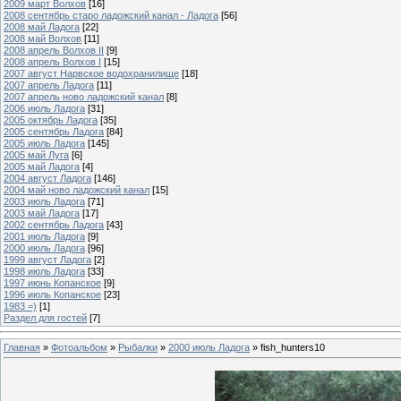
2009 март Волхов
[16]
2008 сентябрь старо ладожский канал - Ладога
[56]
2008 май Ладога
[22]
2008 май Волхов
[11]
2008 апрель Волхов II
[9]
2008 апрель Волхов I
[15]
2007 август Нарвское водохранилище
[18]
2007 апрель Ладога
[11]
2007 апрель ново ладожский канал
[8]
2006 июль Ладога
[31]
2005 октябрь Ладога
[35]
2005 сентябрь Ладога
[84]
2005 июль Ладога
[145]
2005 май Луга
[6]
2005 май Ладога
[4]
2004 август Ладога
[146]
2004 май ново ладожский канал
[15]
2003 июль Ладога
[71]
2003 май Ладога
[17]
2002 сентябрь Ладога
[43]
2001 июль Ладога
[9]
2000 июль Ладога
[96]
1999 август Ладога
[2]
1998 июль Ладога
[33]
1997 июнь Копанское
[9]
1996 июль Копанское
[23]
1983 =)
[1]
Раздел для гостей
[7]
Главная
»
Фотоальбом
»
Рыбалки
»
2000 июль Ладога
» fish_hunters10