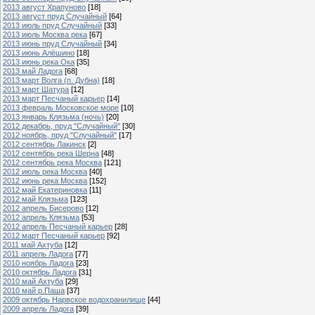
2013 август Храпуново
[18]
2013 август пруд Случайный
[64]
2013 июль пруд Случайный
[33]
2013 июль Москва река
[67]
2013 июнь пруд Случайный
[34]
2013 июнь Алёшино
[18]
2013 июнь река Ока
[35]
2013 май Ладога
[68]
2013 март Волга (п. Дубна)
[18]
2013 март Шатура
[12]
2013 март Песчаный карьер
[14]
2013 февраль Московское море
[10]
2013 январь Клязьма (ночь)
[20]
2012 декабрь, пруд "Случайный"
[30]
2012 ноябрь, пруд "Случайный"
[17]
2012 сентябрь Лакинск
[2]
2012 сентябрь река Шерна
[48]
2012 сентябрь река Москва
[121]
2012 июль река Москва
[40]
2012 июнь река Москва
[152]
2012 май Екатериновка
[11]
2012 май Клязьма
[123]
2012 апрель Бисерово
[12]
2012 апрель Клязьма
[53]
2012 апрель Песчаный карьер
[28]
2012 март Песчаный карьер
[92]
2011 май Ахтуба
[12]
2011 апрель Ладога
[77]
2010 ноябрь Ладога
[23]
2010 октябрь Ладога
[31]
2010 май Ахтуба
[29]
2010 май р.Паша
[37]
2009 октябрь Нарвское водохранилище
[44]
2009 апрель Ладога
[39]