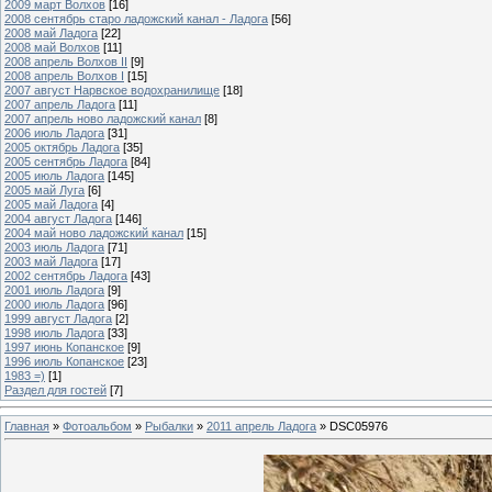
2009 март Волхов
[16]
2008 сентябрь старо ладожский канал - Ладога
[56]
2008 май Ладога
[22]
2008 май Волхов
[11]
2008 апрель Волхов II
[9]
2008 апрель Волхов I
[15]
2007 август Нарвское водохранилище
[18]
2007 апрель Ладога
[11]
2007 апрель ново ладожский канал
[8]
2006 июль Ладога
[31]
2005 октябрь Ладога
[35]
2005 сентябрь Ладога
[84]
2005 июль Ладога
[145]
2005 май Луга
[6]
2005 май Ладога
[4]
2004 август Ладога
[146]
2004 май ново ладожский канал
[15]
2003 июль Ладога
[71]
2003 май Ладога
[17]
2002 сентябрь Ладога
[43]
2001 июль Ладога
[9]
2000 июль Ладога
[96]
1999 август Ладога
[2]
1998 июль Ладога
[33]
1997 июнь Копанское
[9]
1996 июль Копанское
[23]
1983 =)
[1]
Раздел для гостей
[7]
Главная
»
Фотоальбом
»
Рыбалки
»
2011 апрель Ладога
» DSC05976