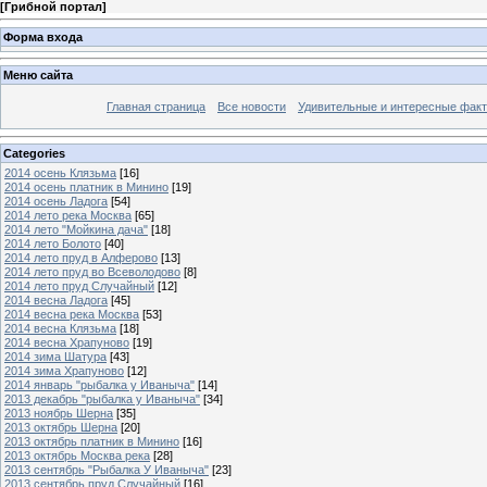
[
Грибной портал
]
Форма входа
Меню сайта
Главная страница
Все новости
Удивительные и интересные фак
Categories
2014 осень Клязьма
[16]
2014 осень платник в Минино
[19]
2014 осень Ладога
[54]
2014 лето река Москва
[65]
2014 лето "Мойкина дача"
[18]
2014 лето Болото
[40]
2014 лето пруд в Алферово
[13]
2014 лето пруд во Всеволодово
[8]
2014 лето пруд Случайный
[12]
2014 весна Ладога
[45]
2014 весна река Москва
[53]
2014 весна Клязьма
[18]
2014 весна Храпуново
[19]
2014 зима Шатура
[43]
2014 зима Храпуново
[12]
2014 январь "рыбалка у Иваныча"
[14]
2013 декабрь "рыбалка у Иваныча"
[34]
2013 ноябрь Шерна
[35]
2013 октябрь Шерна
[20]
2013 октябрь платник в Минино
[16]
2013 октябрь Москва река
[28]
2013 сентябрь "Рыбалка У Иваныча"
[23]
2013 сентябрь пруд Случайный
[16]