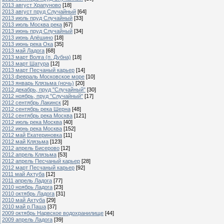
2013 август Храпуново
[18]
2013 август пруд Случайный
[64]
2013 июль пруд Случайный
[33]
2013 июль Москва река
[67]
2013 июнь пруд Случайный
[34]
2013 июнь Алёшино
[18]
2013 июнь река Ока
[35]
2013 май Ладога
[68]
2013 март Волга (п. Дубна)
[18]
2013 март Шатура
[12]
2013 март Песчаный карьер
[14]
2013 февраль Московское море
[10]
2013 январь Клязьма (ночь)
[20]
2012 декабрь, пруд "Случайный"
[30]
2012 ноябрь, пруд "Случайный"
[17]
2012 сентябрь Лакинск
[2]
2012 сентябрь река Шерна
[48]
2012 сентябрь река Москва
[121]
2012 июль река Москва
[40]
2012 июнь река Москва
[152]
2012 май Екатериновка
[11]
2012 май Клязьма
[123]
2012 апрель Бисерово
[12]
2012 апрель Клязьма
[53]
2012 апрель Песчаный карьер
[28]
2012 март Песчаный карьер
[92]
2011 май Ахтуба
[12]
2011 апрель Ладога
[77]
2010 ноябрь Ладога
[23]
2010 октябрь Ладога
[31]
2010 май Ахтуба
[29]
2010 май р.Паша
[37]
2009 октябрь Нарвское водохранилище
[44]
2009 апрель Ладога
[39]