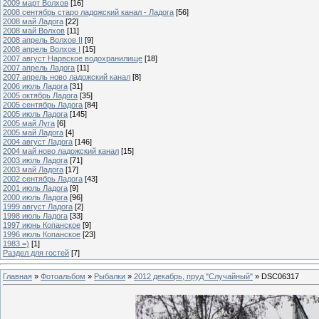
2009 март Волхов
[16]
2008 сентябрь старо ладожский канал - Ладога
[56]
2008 май Ладога
[22]
2008 май Волхов
[11]
2008 апрель Волхов II
[9]
2008 апрель Волхов I
[15]
2007 август Нарвское водохранилище
[18]
2007 апрель Ладога
[11]
2007 апрель ново ладожский канал
[8]
2006 июль Ладога
[31]
2005 октябрь Ладога
[35]
2005 сентябрь Ладога
[84]
2005 июль Ладога
[145]
2005 май Луга
[6]
2005 май Ладога
[4]
2004 август Ладога
[146]
2004 май ново ладожский канал
[15]
2003 июль Ладога
[71]
2003 май Ладога
[17]
2002 сентябрь Ладога
[43]
2001 июль Ладога
[9]
2000 июль Ладога
[96]
1999 август Ладога
[2]
1998 июль Ладога
[33]
1997 июнь Копанское
[9]
1996 июль Копанское
[23]
1983 =)
[1]
Раздел для гостей
[7]
Главная
»
Фотоальбом
»
Рыбалки
»
2012 декабрь, пруд "Случайный"
» DSC06317