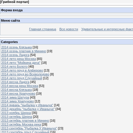
[
Грибной портал
]
Форма входа
Меню сайта
Главная страница
Все новости
Удивительные и интересные фак
Categories
2014 осень Клязьма
[16]
2014 осень платник в Минино
[19]
2014 осень Ладога
[54]
2014 лето река Москва
[65]
2014 лето "Мойкина дача"
[18]
2014 лето Болото
[40]
2014 лето пруд в Алферово
[13]
2014 лето пруд во Всеволодово
[8]
2014 лето пруд Случайный
[12]
2014 весна Ладога
[45]
2014 весна река Москва
[53]
2014 весна Клязьма
[18]
2014 весна Храпуново
[19]
2014 зима Шатура
[43]
2014 зима Храпуново
[12]
2014 январь "рыбалка у Иваныча"
[14]
2013 декабрь "рыбалка у Иваныча"
[34]
2013 ноябрь Шерна
[35]
2013 октябрь Шерна
[20]
2013 октябрь платник в Минино
[16]
2013 октябрь Москва река
[28]
2013 сентябрь "Рыбалка У Иваныча"
[23]
2013 сентябрь пруд Случайный
[16]