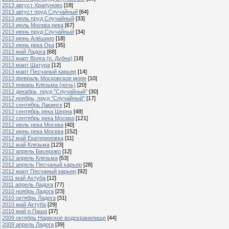
2013 август Храпуново
[18]
2013 август пруд Случайный
[64]
2013 июль пруд Случайный
[33]
2013 июль Москва река
[67]
2013 июнь пруд Случайный
[34]
2013 июнь Алёшино
[18]
2013 июнь река Ока
[35]
2013 май Ладога
[68]
2013 март Волга (п. Дубна)
[18]
2013 март Шатура
[12]
2013 март Песчаный карьер
[14]
2013 февраль Московское море
[10]
2013 январь Клязьма (ночь)
[20]
2012 декабрь, пруд "Случайный"
[30]
2012 ноябрь, пруд "Случайный"
[17]
2012 сентябрь Лакинск
[2]
2012 сентябрь река Шерна
[48]
2012 сентябрь река Москва
[121]
2012 июль река Москва
[40]
2012 июнь река Москва
[152]
2012 май Екатериновка
[11]
2012 май Клязьма
[123]
2012 апрель Бисерово
[12]
2012 апрель Клязьма
[53]
2012 апрель Песчаный карьер
[28]
2012 март Песчаный карьер
[92]
2011 май Ахтуба
[12]
2011 апрель Ладога
[77]
2010 ноябрь Ладога
[23]
2010 октябрь Ладога
[31]
2010 май Ахтуба
[29]
2010 май р.Паша
[37]
2009 октябрь Нарвское водохранилище
[44]
2009 апрель Ладога
[39]