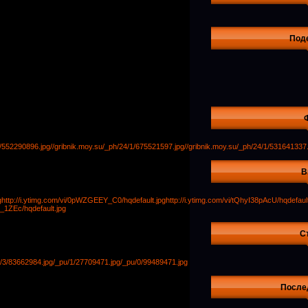
Под
1/552290896.jpg
//gribnik.moy.su/_ph/24/1/675521597.jpg
//gribnik.moy.su/_ph/24/1/531641337.
В
g
http://i.ytimg.com/vi/0pWZGEEY_C0/hqdefault.jpg
http://i.ytimg.com/vi/tQhyI38pAcU/hqdefault
J_1ZEc/hqdefault.jpg
С
/3/83662984.jpg
/_pu/1/27709471.jpg
/_pu/0/99489471.jpg
После