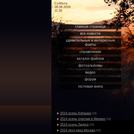
Суббота
08.08.2026
11:36
главная страница
все новости
удивительные и интересные
факты
справочники
каталог файлов
фотоальбомы
видео
форум
гостевая книга
2014 осень Клязьма
[16]
2014 осень платник в Минино
[19]
2014 осень Ладога
[54]
2014 лето река Москва
[65]