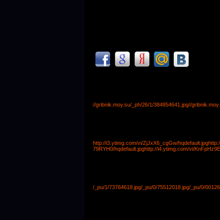
//gribnik.moy.su/_ph/26/1/384854641.jpg
//gribnik.mo
http://i3.ytimg.com/vi/ZjJxX6_cgGw/hqdefault.jpg
http
79RYH0/hqdefault.jpg
http://i4.ytimg.com/vi/KnFpHz9E
/_pu/1/73764618.jpg
/_pu/0/75512018.jpg
/_pu/0/00126