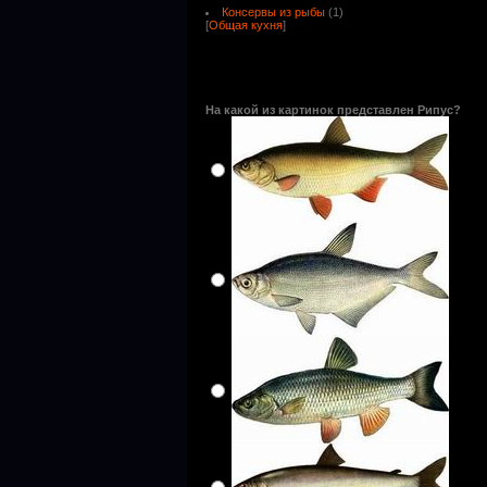
Консервы из рыбы
(1)
[
Общая кухня
]
На какой из картинок представлен Рипус?