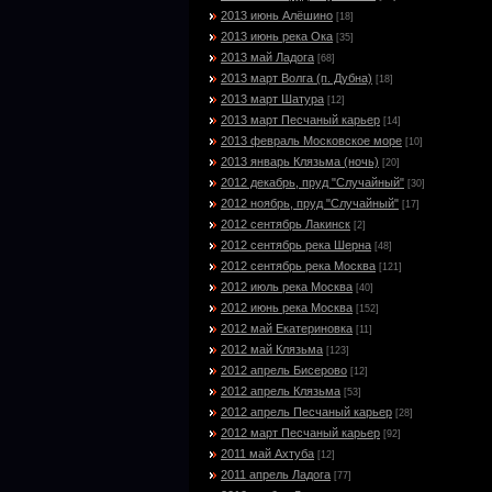
2013 июнь Алёшино
[18]
2013 июнь река Ока
[35]
2013 май Ладога
[68]
2013 март Волга (п. Дубна)
[18]
2013 март Шатура
[12]
2013 март Песчаный карьер
[14]
2013 февраль Московское море
[10]
2013 январь Клязьма (ночь)
[20]
2012 декабрь, пруд "Случайный"
[30]
2012 ноябрь, пруд "Случайный"
[17]
2012 сентябрь Лакинск
[2]
2012 сентябрь река Шерна
[48]
2012 сентябрь река Москва
[121]
2012 июль река Москва
[40]
2012 июнь река Москва
[152]
2012 май Екатериновка
[11]
2012 май Клязьма
[123]
2012 апрель Бисерово
[12]
2012 апрель Клязьма
[53]
2012 апрель Песчаный карьер
[28]
2012 март Песчаный карьер
[92]
2011 май Ахтуба
[12]
2011 апрель Ладога
[77]