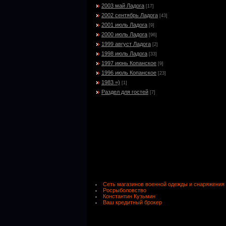
2003 май Ладога
[17]
2002 сентябрь Ладога
[43]
2001 июль Ладога
[9]
2000 июль Ладога
[96]
1999 август Ладога
[2]
1998 июль Ладога
[33]
1997 июнь Копанское
[9]
1996 июль Копанское
[23]
1983 =)
[1]
Раздел для гостей
[7]
Сеть магазинов военной одежды и снаряжения
Росрыболовство
Константин Кузьмин
Ваш кредитный брокер