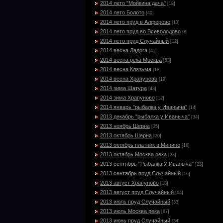
2014 лето "Мойкина дача"
[18]
2014 лето Болото
[40]
2014 лето пруд в Алферово
[13]
2014 лето пруд во Всеволодово
[8]
2014 лето пруд Случайный
[12]
2014 весна Ладога
[45]
2014 весна река Москва
[53]
2014 весна Клязьма
[18]
2014 весна Храпуново
[19]
2014 зима Шатура
[43]
2014 зима Храпуново
[12]
2014 январь "рыбалка у Иваныча"
[14]
2013 декабрь "рыбалка у Иваныча"
[34]
2013 ноябрь Шерна
[35]
2013 октябрь Шерна
[20]
2013 октябрь платник в Минино
[16]
2013 октябрь Москва река
[28]
2013 сентябрь "Рыбалка У Иваныча"
[23]
2013 сентябрь пруд Случайный
[16]
2013 август Храпуново
[18]
2013 август пруд Случайный
[64]
2013 июль пруд Случайный
[33]
2013 июль Москва река
[67]
2013 июнь пруд Случайный
[34]