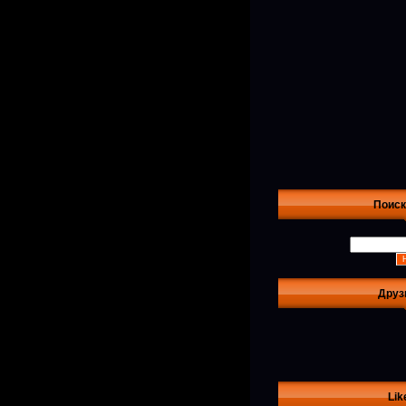
Поиск
Друз
Lik