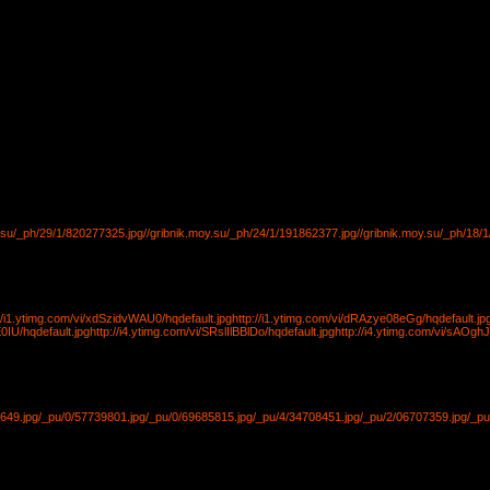
y.su/_ph/29/1/820277325.jpg
//gribnik.moy.su/_ph/24/1/191862377.jpg
//gribnik.moy.su/_ph/18/
://i1.ytimg.com/vi/xdSzidvWAU0/hqdefault.jpg
http://i1.ytimg.com/vi/dRAzye08eGg/hqdefault.jp
0IU/hqdefault.jpg
http://i4.ytimg.com/vi/SRslIlBBlDo/hqdefault.jpg
http://i4.ytimg.com/vi/sAOgh
649.jpg
/_pu/0/57739801.jpg
/_pu/0/69685815.jpg
/_pu/4/34708451.jpg
/_pu/2/06707359.jpg
/_pu