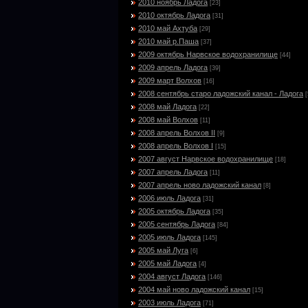
2010 ноябрь Ладога
[23]
2010 октябрь Ладога
[31]
2010 май Ахтуба
[29]
2010 май р.Паша
[37]
2009 октябрь Нарвское водохранилище
[44]
2009 апрель Ладога
[39]
2009 март Волхов
[16]
2008 сентябрь старо ладожский канал - Ладога
[
2008 май Ладога
[22]
2008 май Волхов
[11]
2008 апрель Волхов II
[9]
2008 апрель Волхов I
[15]
2007 август Нарвское водохранилище
[18]
2007 апрель Ладога
[11]
2007 апрель ново ладожский канал
[8]
2006 июль Ладога
[31]
2005 октябрь Ладога
[35]
2005 сентябрь Ладога
[84]
2005 июль Ладога
[145]
2005 май Луга
[6]
2005 май Ладога
[4]
2004 август Ладога
[146]
2004 май ново ладожский канал
[15]
2003 июль Ладога
[71]