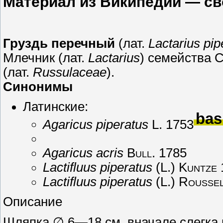
Материал из Википедии — с
Груздь перечный
(лат.
Lactarius pip
Млечник (лат.
Lactarius
) семейства 
(лат.
Russulaceae
).
Синонимы
Латинские:
bas
Agaricus piperatus
L. 1753
Agaricus acris
Bull. 1785
Lactifluus piperatus
(L.) Kuntze
Lactifluus piperatus
(L.) Rousse
Описание
Шляпка ∅ 6—18 см, вначале слегка 