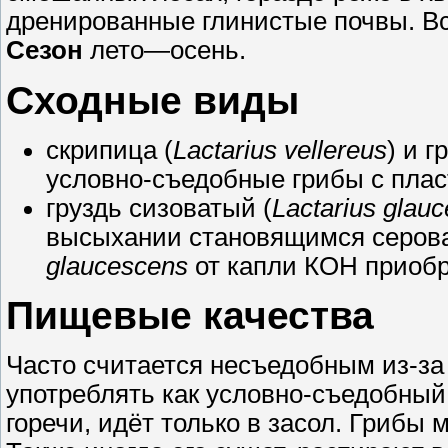
дренированные глинистые почвы. Вст
Сезон
лето—осень.
Сходные виды
скрипица (
Lactarius vellereus
) и г
условно-съедобные грибы с плас
груздь сизоватый (
Lactarius glau
высыхании становящимся серов
glaucescens
от капли КОН приобр
Пищевые качества
Часто считается несъедобным из-за 
употреблять как условно-съедобный
горечи, идёт только в засол. Грибы 