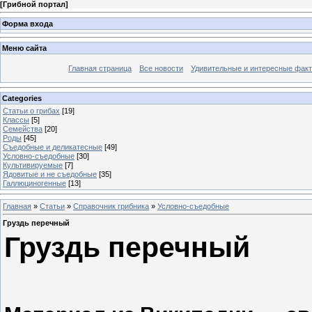
[
Грибной портал
]
Форма входа
Меню сайта
Главная страница
Все новости
Удивительные и интересные фак
Categories
Статьи о грибах
[19]
Классы
[5]
Семейства
[20]
Роды
[45]
Съедобные и деликатесные
[49]
Условно-съедобные
[30]
Культивируемые
[7]
Ядовитые и не съедобные
[35]
Галлюциногенные
[13]
Главная
»
Статьи
»
Справочник грибника
»
Условно-съедобные
Груздь перечный
Груздь перечный