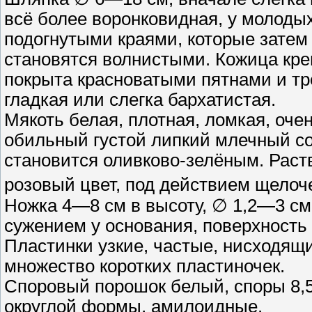
всё более воронковидная, у молоды
подогнутыми краями, которые затем
становятся волнистыми. Кожица кре
покрыта красноватыми пятнами и тр
гладкая или слегка бархатистая.
Мякоть белая, плотная, ломкая, оче
обильный густой липкий млечный со
становится оливково-зелёным. Рас
розовый цвет, под действием щелоче
Ножка 4—8 см в высоту, ∅ 1,2—3 см,
сужением у основания, поверхность 
Пластинки узкие, частые, нисходящи
множество коротких пластиночек.
Споровый порошок белый, споры 8,5
округлой формы, амилоидные.