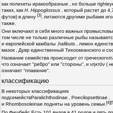
как полихеты иракообразные , но больше rightey
таких, как
Н. Hippoglossus
, который растет до 4,
[
3
]
футов) в длину
, питаются другими рыбами иго
также.
Они включают в себя много важных промысловых
том числе не только различные рыбы называетс
и европейской камбалы ,halibuts , лимон единст
мазок , Дувр единственный Тихоокеанского и со
Название семейства происходит от греческого
π
что означает "ребро" или "стороны", и
νηκτόν
(
н
означает "плавание".
классификацию
В некоторых классификациях
подсемействParalichthodinae , Poecilopsettinae ,
[
4
]
[
и Rhombosoleinae подняты на уровень семьи.
По Фишбейс Есть 101 видов в 41 родов и пять п