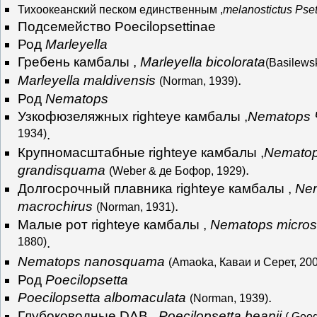
Тихоокеанский песком единственным ,
melanostictus Pset
Подсемейство Poecilopsettinae
Род
Marleyella
Гребень камбалы ,
Marleyella bicolorata
(Basilews
Marleyella maldivensis
.
(Norman, 1939)
Род
Nematops
Узкофюзеляжных righteye камбалы ,
Nematops 
1934)
.
Крупномасштабные righteye камбалы ,
Nemato
grandisquama
.
(Weber & де Бофор, 1929)
Долгосрочный плавника righteye камбалы ,
Ne
macrochirus
.
(Norman, 1931)
Малые рот righteye камбалы ,
Nematops micro
1880)
.
Nematops nanosquama
(Amaoka, Каваи и Серет, 20
Род
Poecilopsetta
Poecilopsetta albomaculata
.
(Norman, 1939)
Глубоководные DAB ,
Poecilopsetta beanii
( Good