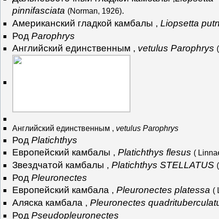
pinnifasciata
.
(Norman, 1926)
Американский гладкой камбалы ,
Liopsetta put
Род
Parophrys
Английский единственным ,
vetulus Parophrys
Английский единственным ,
vetulus Parophrys
Род
Platichthys
Европейский камбалы ,
Platichthys flesus
( Linna
Звездчатой камбалы ,
Platichthys STELLATUS
Род
Pleuronectes
Европейский камбала ,
Pleuronectes platessa
(
Аляска камбала ,
Pleuronectes quadrituberculat
Род
Pseudopleuronectes