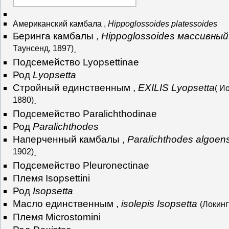
Американский камбала ,
Hippoglossoides platessoides
Беринга камбалы ,
Hippoglossoides массивный
Таунсенд, 1897)
.
Подсемейство Lyopsettinae
Род
Lyopsetta
Стройный единственным ,
EXILIS Lyopsetta
( И
1880)
.
Подсемейство Paralichthodinae
Род
Paralichthodes
Наперченный камбалы ,
Paralichthodes algoen
1902)
.
Подсемейство Pleuronectinae
Племя Isopsettini
Род
Isopsetta
Масло единственным ,
isolepis Isopsetta
(Локинг
Племя Microstomini