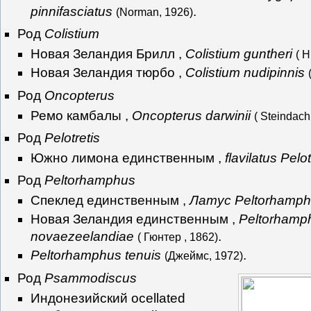
pinnifasciatus
.
(Norman, 1926)
Род
Colistium
Новая Зеландия Брилл ,
Colistium guntheri
( H
Новая Зеландия тюрбо ,
Colistium nudipinnis
Род
Oncopterus
Ремо камбалы ,
Oncopterus darwinii
( Steindach
Род
Pelotretis
Южно лимона единственным ,
flavilatus Pelot
Род
Peltorhamphus
Спеклед единственным ,
Латус Peltorhamp
Новая Зеландия единственным ,
Peltorhamp
novaezeelandiae
.
( Гюнтер , 1862)
Peltorhamphus tenuis
.
(Джеймс, 1972)
Род
Psammodiscus
Индонезийский ocellated