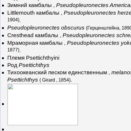
Зимний камбалы ,
Pseudopleuronectes Americ
Littlemouth камбалы ,
Pseudopleuronectes herze
1904)
.
Pseudopleuronectes obscurus
(Герценштейна, 189
Cresthead камбалы ,
Pseudopleuronectes schre
Мраморная камбалы ,
Pseudopleuronectes yo
1877)
.
Племя Psettichthyini
Род
Psettichthys
Тихоокеанский песком единственным ,
melanos
Psettichthys
.
( Girard , 1854)