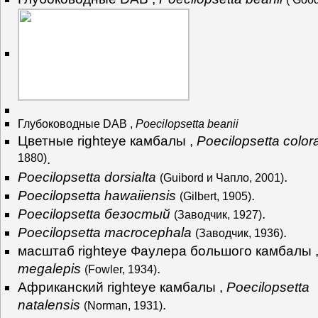
Глубоководные DAB ,
Poecilopsetta beanii
Цветные righteye камбалы ,
Poecilopsetta color
1880)
.
Poecilopsetta dorsialta
.
(Guibord и Чапло, 2001)
Poecilopsetta hawaiiensis
.
(Gilbert, 1905)
Poecilopsetta безостый
.
(Заводчик, 1927)
Poecilopsetta macrocephala
.
(Заводчик, 1936)
масштаб righteye Фаулера большого камбалы 
megalepis
.
(Fowler, 1934)
Африканский righteye камбалы ,
Poecilopsetta
natalensis
.
(Norman, 1931)