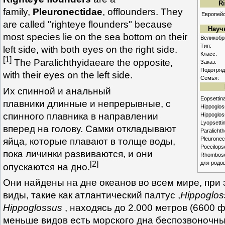
R
family,
Pleuronectidae
, offlounders. They
Европейс
are called "righteye flounders" because
Науч
most species lie on the sea bottom on their
Великобр
Тип:
left side, with both eyes on the right side.
Класс:
[
1
]
The Paralichthyidaeare the opposite,
Заказ:
Подотряд
with their eyes on the left side.
Семья:
Их спинной и анальный
Eopsetti
плавники длинные и непрерывные, с
Hippoglo
спинного плавника в направлении
Hippoglos
Lyopsetti
вперед на голову. Самки откладывают
Paralicht
Pleuronec
яйца, которые плавают в толще воды,
Poecilops
пока личинки развиваются, и они
Rhomboso
[
2
]
для родов
опускаются на дно.
Они найдены на дне океанов во всем мире, при
виды, такие как атлантический палтус ,
Hippoglos
Hippoglossus
, находясь до 2.000 метров (6600 
меньше видов есть морского дна беспозвоночны