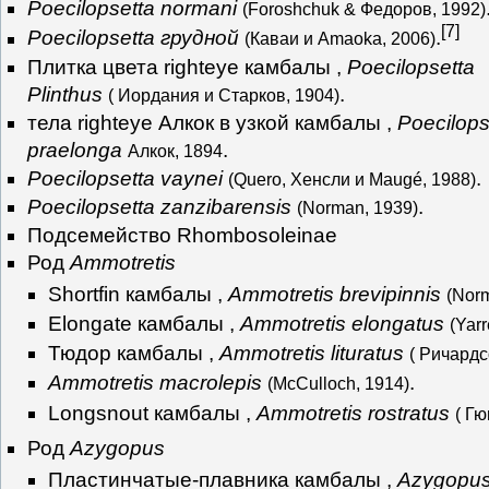
Poecilopsetta normani
(Foroshchuk & Федоров, 1992)
[
7
]
Poecilopsetta грудной
.
(Каваи и Amaoka, 2006)
Плитка цвета righteye камбалы ,
Poecilopsetta
Plinthus
.
( Иордания и Старков, 1904)
тела righteye Алкок в узкой камбалы ,
Poecilops
praelonga
.
Алкок, 1894
Poecilopsetta vaynei
.
(Quero, Хенсли и Maugé, 1988)
Poecilopsetta zanzibarensis
.
(Norman, 1939)
Подсемейство Rhombosoleinae
Род
Ammotretis
Shortfin камбалы ,
Ammotretis brevipinnis
(Nor
Elongate камбалы ,
Ammotretis elongatus
(Yarr
Тюдор камбалы ,
Ammotretis lituratus
( Ричардс
Ammotretis macrolepis
.
(McCulloch, 1914)
Longsnout камбалы ,
Ammotretis rostratus
( Гю
Род
Azygopus
Пластинчатые-плавника камбалы ,
Azygopu