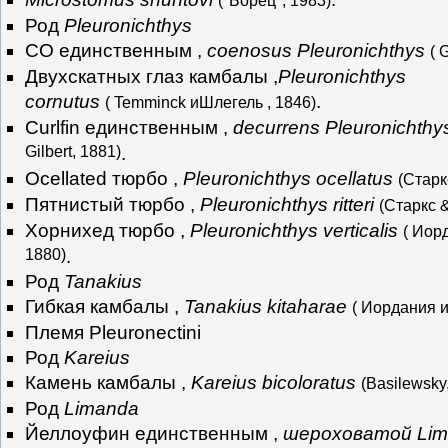
("Борец", 1983)
Род
Pleuronichthys
СО единственным ,
coenosus Pleuronichthys
( 
Двухскатных глаз камбалы ,
Pleuronichthys
cornutus
.
( Temminck иШлегель , 1846)
Curlfin единственным ,
decurrens Pleuronichthy
Gilbert, 1881)
.
Ocellated тюрбо ,
Pleuronichthys ocellatus
(Старк
Пятнистый тюрбо ,
Pleuronichthys ritteri
(Старкс &
Хорнихед тюрбо ,
Pleuronichthys verticalis
( Иорд
1880)
.
Род
Tanakius
Гибкая камбалы ,
Tanakius kitaharae
( Иордания и
Племя Pleuronectini
Род
Kareius
Камень камбалы ,
Kareius bicoloratus
(Basilewsky
Род
Limanda
Йеллоуфин единственным ,
шероховатой Li