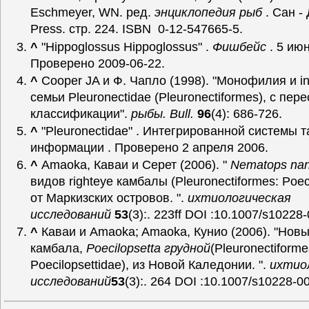
Eschmeyer, WN. ред.
энциклопедия рыб
. Сан -
Press. стр. 224. ISBN 0-12-547665-5.
^
"Hippoglossus Hippoglossus" .
Фишбейс
. 5 ию
Проверено 2009-06-22
.
^
Cooper JA и Ф. Чапло (1998). "Монофилия и int
семьи Pleuronectidae (Pleuronectiformes), с пе
классификации".
рыбы. Bull.
96
(4): 686-726.
^
"Pleuronectidae" . Интегрированной системы 
информации
. Проверено 2 апреля 2006
.
^
Amaoka, Каваи и Серет (2006). "
Nematops na
видов righteye камбалы (Pleuronectiformes: Poeci
от Маркизских островов. ".
ихтиологическая
исследований
53
(3):. 223ff DOI :10.1007/s10228
^
Каваи и Amaoka; Amaoka, Кунио (2006). "Новы
камбала,
Poecilopsetta грудной
(Pleuronectiforme
Poecilopsettidae), из Новой Каледонии. ".
ихтио
исследований
53
(3):. 264 DOI :10.1007/s10228-0