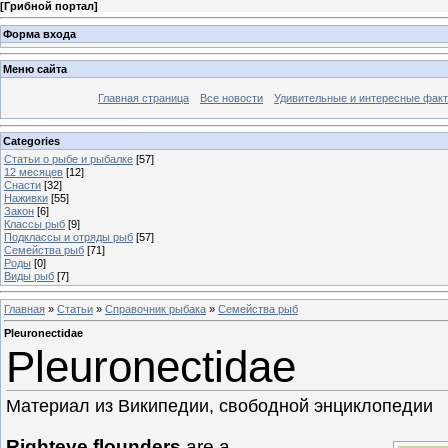
[
Грибной портал
]
Форма входа
Меню сайта
Главная страница
Все новости
Удивительные и интересные фак
Categories
Статьи о рыбе и рыбалке
[57]
12 месяцев
[12]
Снасти
[32]
Наживки
[55]
Закон
[6]
Классы рыб
[9]
Подклассы и отряды рыб
[57]
Семейства рыб
[71]
Роды
[0]
Виды рыб
[7]
Главная
»
Статьи
»
Справочник рыбака
»
Семейства рыб
Pleuronectidae
Pleuronectidae
Материал из Википедии, свободной энциклопедии
Righteye flounders
are a