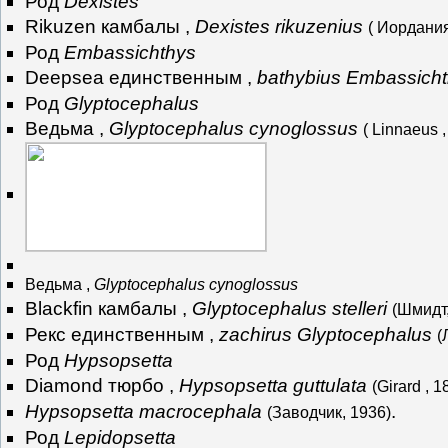
Род
Dexistes
Rikuzen камбалы ,
Dexistes rikuzenius
( Иордания
Род
Embassichthys
Deepsea единственным ,
bathybius Embassich
Род
Glyptocephalus
Ведьма ,
Glyptocephalus cynoglossus
( Linnaeus 
Ведьма ,
Glyptocephalus cynoglossus
Blackfin камбалы ,
Glyptocephalus stelleri
(Шмидт,
Рекс единственным ,
zachirus Glyptocephalus
(
Род
Hypsopsetta
Diamond тюрбо ,
Hypsopsetta guttulata
(Girard , 1
Hypsopsetta macrocephala
.
(Заводчик, 1936)
Род
Lepidopsetta