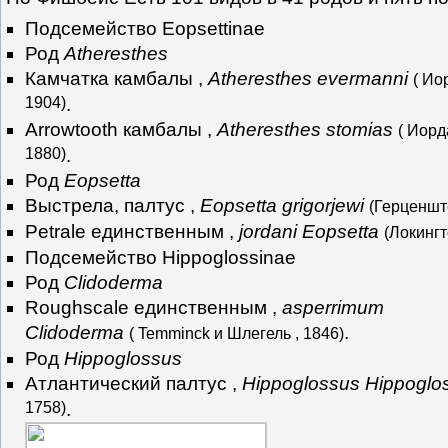
Подсемейство Eopsettinae
Род
Atheresthes
Камчатка камбалы ,
Atheresthes evermanni
( Ио
1904)
.
Arrowtooth камбалы ,
Atheresthes stomias
( Иорд
1880)
.
Род
Eopsetta
Выстрела, палтус ,
Eopsetta grigorjewi
(Герценшт
Petrale единственным ,
jordani Eopsetta
(Локингт
Подсемейство Hippoglossinae
Род
Clidoderma
Roughscale единственным ,
asperrimum
Clidoderma
.
( Temminck и Шлегель , 1846)
Род
Hippoglossus
Атлантический палтус ,
Hippoglossus Hippoglo
1758)
.