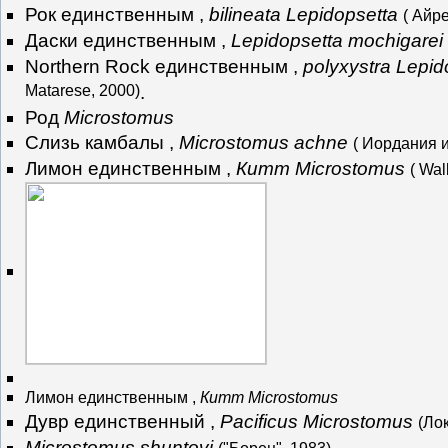
Рок единственным ,
bilineata Lepidopsetta
( Айре
Даски единственным ,
Lepidopsetta mochigarei
Northern Rock единственным ,
polyxystra Lepid
Matarese, 2000)
.
Род
Microstomus
Слизь камбалы ,
Microstomus achne
( Иордания и
Лимон единственным ,
Китт Microstomus
( Wa
Лимон единственным ,
Китт Microstomus
Дувр единственный ,
Pacificus Microstomus
(Ло
Microstomus shuntovi
.