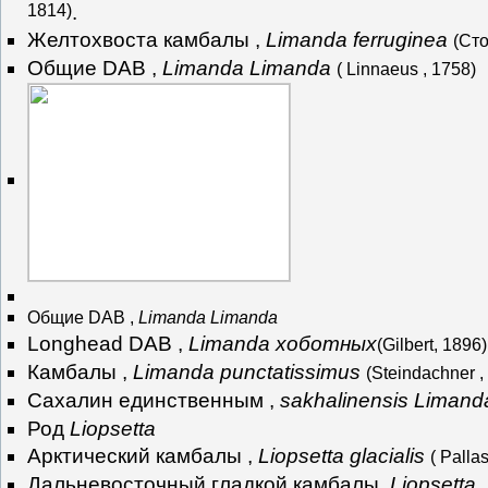
1814)
.
Желтохвоста камбалы ,
Limanda ferruginea
(Сто
Общие DAB ,
Limanda Limanda
( Linnaeus , 1758)
Общие DAB ,
Limanda Limanda
Longhead DAB ,
Limanda хоботных
(Gilbert, 1896)
Камбалы ,
Limanda punctatissimus
(Steindachner ,
Сахалин единственным ,
sakhalinensis Limand
Род
Liopsetta
Арктический камбалы ,
Liopsetta glacialis
( Palla
Дальневосточный гладкой камбалы ,
Liopsetta