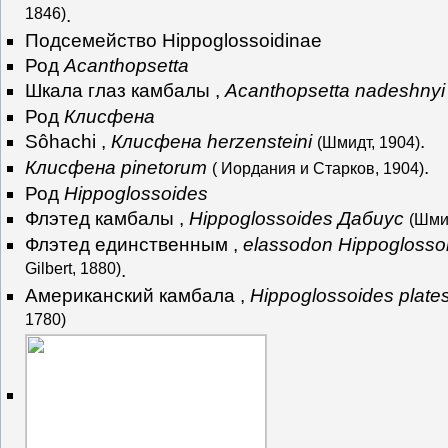
1846)
.
Подсемейство Hippoglossoidinae
Род
Acanthopsetta
Шкала глаз камбалы ,
Acanthopsetta nadeshnyi
Род
Клисфена
Sôhachi ,
Клисфена herzensteini
.
(Шмидт, 1904)
Клисфена pinetorum
.
( Иордания и Старков, 1904)
Род
Hippoglossoides
Флэтед камбалы ,
Hippoglossoides Дабиус
(Шми
Флэтед единственным ,
elassodon Hippoglosso
Gilbert, 1880)
.
Американский камбала ,
Hippoglossoides plate
1780)