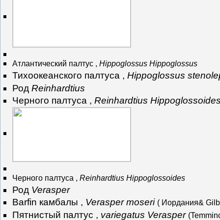
Атлантический палтус ,
Hippoglossus Hippoglossus
Тихоокеанского палтуса ,
Hippoglossus stenole
Род
Reinhardtius
Черного палтуса ,
Reinhardtius Hippoglossoide
Черного палтуса ,
Reinhardtius Hippoglossoides
Род
Verasper
Barfin камбалы ,
Verasper moseri
( Иордания& Gilbe
Пятнистый палтус ,
variegatus Verasper
(Temminc