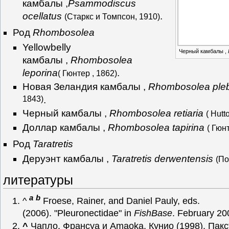
камбалы ,
Psammodiscus
ocellatus
.
(Старкс и Томпсон, 1910)
Род
Rhombosolea
Yellowbelly
Черный камбалы ,
камбалы ,
Rhombosolea
leporina
.
( Гюнтер , 1862)
Новая Зеландия камбалы ,
Rhombosolea ple
1843)
.
Черный камбалы ,
Rhombosolea retiaria
( Hutt
Доллар камбалы ,
Rhombosolea tapirina
( Гюн
Род
Taratretis
Деруэнт камбалы ,
Taratretis derwentensis
(По
литературы
a
b
^
Froese, Rainer, and Daniel Pauly, eds.
(2006). "Pleuronectidae" in
FishBase
. February 20
^
Чапло, Франсуа и Amaoka, Кунио (1998). Пакс