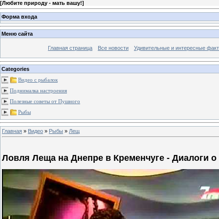
[
Любите природу - мать вашу!
]
Форма входа
Меню сайта
Главная страница
Все новости
Удивительные и интересные фак
Categories
Видео с рыбалок
Поднималка настроения
Полезные советы от Пушного
Рыбы
Главная
»
Видео
»
Рыбы
»
Лещ
Ловля Леща на Днепре в Кременчуге - Диалоги о 