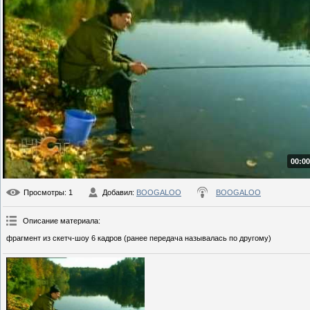
00:00
Просмотры
: 1
Добавил
:
BOOGALOO
BOOGALOO
Описание материала
:
фрагмент из скетч-шоу 6 кадров (ранее передача называлась по другому)