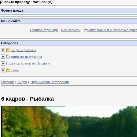
[
Любите природу - мать вашу!
]
Форма входа
Меню сайта
Главная страница
Все новости
Удивительные и интересные фак
Categories
Видео с рыбалок
Поднималка настроения
Полезные советы от Пушного
Рыбы
Главная
»
Видео
»
Поднималка настроения
6 кадров - Рыбалка