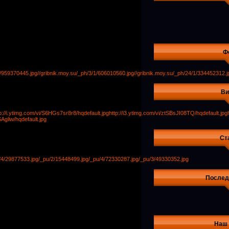
Ф
1/959370445.jpg
//gribnik.moy.su/_ph/3/1/606010560.jpg
//gribnik.moy.su/_ph/24/1/334452312.j
Ви
p://i.ytimg.com/vi/S6HGs7sr8r8/hqdefault.jpg
http://i3.ytimg.com/vi/ztSBsJI08TQ/hqdefault.jpg
Agliw/hqdefault.jpg
Ст
/4/29877533.jpg
/_pu/2/15448499.jpg
/_pu/4/72330287.jpg
/_pu/3/49330352.jpg
Послед
Наш 