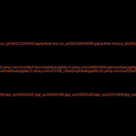
y.su/_ph/29/1/723492392.jpg
//gribnik.moy.su/_ph/20/1/899165885.jpg
//gribnik.moy.su/_ph/29/
://i.ytimg.com/vi/cOd6yFDlyvc/hqdefault.jpg
http://i.ytimg.com/vi/Mj9CNRKu4gI/hqdefault.jpg
htt
as/hqdefault.jpg
http://i.ytimg.com/vi/7GId8_cNdng/hqdefault.jpg
http://i2.ytimg.com/vi/aZQ8wS
006.jpg
/_pu/1/05410237.jpg
/_pu/1/04287083.jpg
/_pu/2/43921200.jpg
/_pu/1/53719438.jpg
/_pu