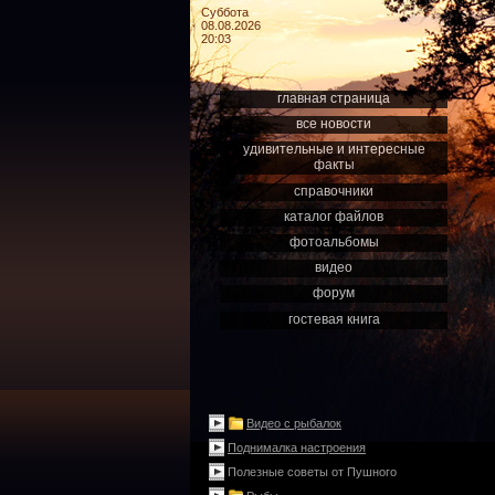
Суббота
08.08.2026
20:03
главная страница
все новости
удивительные и интересные
факты
справочники
каталог файлов
фотоальбомы
видео
форум
гостевая книга
Видео с рыбалок
Поднималка настроения
Полезные советы от Пушного