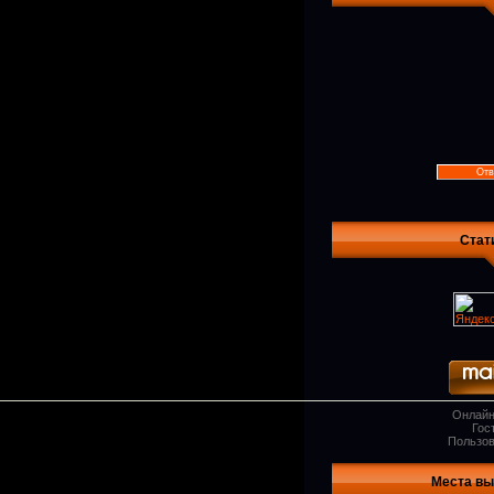
Стат
Онлайн
Гос
Пользов
Места вы