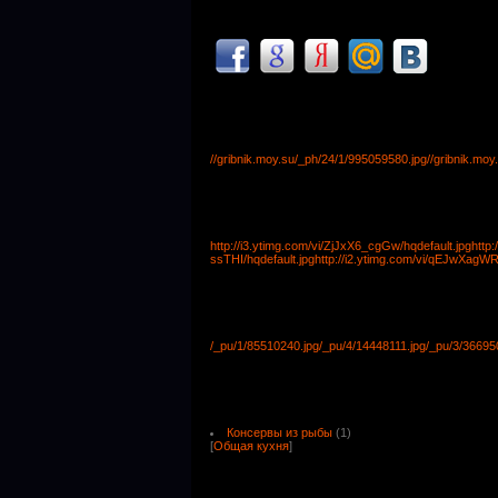
//gribnik.moy.su/_ph/24/1/995059580.jpg
//gribnik.mo
http://i3.ytimg.com/vi/ZjJxX6_cgGw/hqdefault.jpg
http
ssTHI/hqdefault.jpg
http://i2.ytimg.com/vi/qEJwXagWR
/_pu/1/85510240.jpg
/_pu/4/14448111.jpg
/_pu/3/36695
Консервы из рыбы
(1)
[
Общая кухня
]