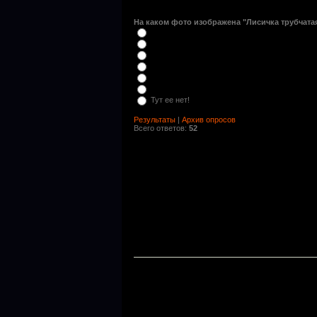
На каком фото изображена "Лисичка трубчатая
Тут ее нет!
Результаты
|
Архив опросов
Всего ответов:
52