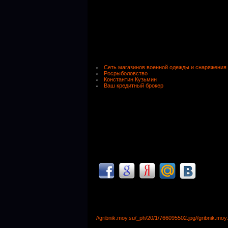
Сеть магазинов военной одежды и снаряжения
Росрыболовство
Константин Кузьмин
Ваш кредитный брокер
//gribnik.moy.su/_ph/20/1/766095502.jpg
//gribnik.mo