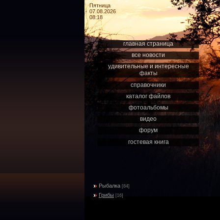
Пятница
07.08.2026
08:18
главная страница
все новости
удивительные и интересные
факты
справочники
каталог файлов
фотоальбомы
видео
форум
гостевая книга
Рыбалка
[84]
Грибы
[16]