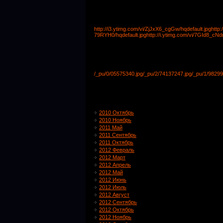
http://i3.ytimg.com/vi/ZjJxX6_cgGw/hqdefault.jpg
http
79RYH0/hqdefault.jpg
http://i.ytimg.com/vi/7GId8_cNd
/_pu/0/05575340.jpg
/_pu/2/74137247.jpg
/_pu/1/98299
2010 Октябрь
2010 Ноябрь
2011 Май
2011 Сентябрь
2011 Октябрь
2012 Февраль
2012 Март
2012 Апрель
2012 Май
2012 Июнь
2012 Июль
2012 Август
2012 Сентябрь
2012 Октябрь
2012 Ноябрь