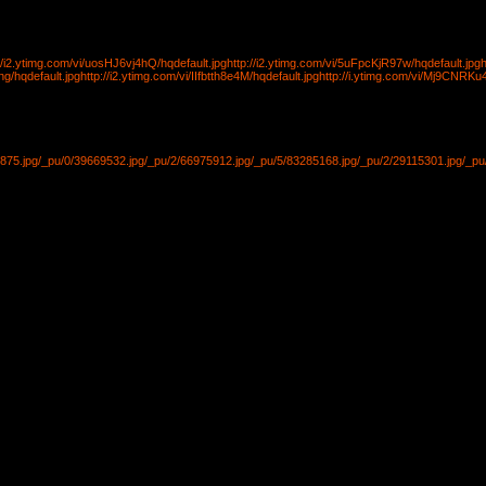
://i2.ytimg.com/vi/uosHJ6vj4hQ/hqdefault.jpg
http://i2.ytimg.com/vi/5uFpcKjR97w/hqdefault.jpg
ng/hqdefault.jpg
http://i2.ytimg.com/vi/IIfbtth8e4M/hqdefault.jpg
http://i.ytimg.com/vi/Mj9CNRKu4
875.jpg
/_pu/0/39669532.jpg
/_pu/2/66975912.jpg
/_pu/5/83285168.jpg
/_pu/2/29115301.jpg
/_pu