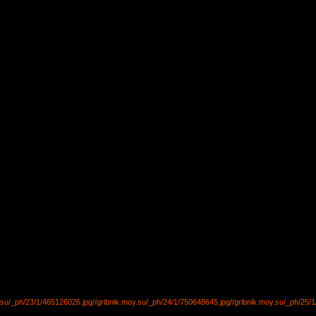
y.su/_ph/23/1/465126026.jpg
//gribnik.moy.su/_ph/24/1/750648645.jpg
//gribnik.moy.su/_ph/25/