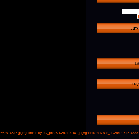
Дру
Li
По
1/562018816.jpg
//gribnik.moy.su/_ph/27/1/292100101.jpg
//gribnik.moy.su/_ph/29/1/974218667.