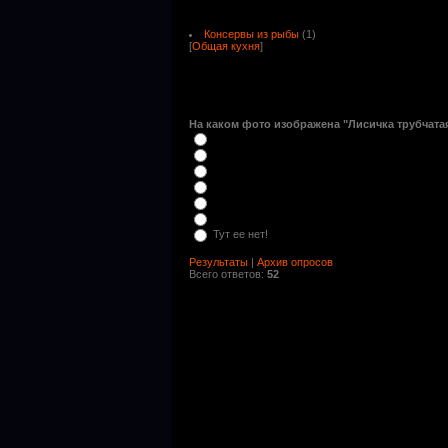
Консервы из рыбы
(1)
[
Общая кухня
]
На каком фото изображена "Лисичка трубчатая
Тут ее нет!
Результаты
|
Архив опросов
Всего ответов:
52