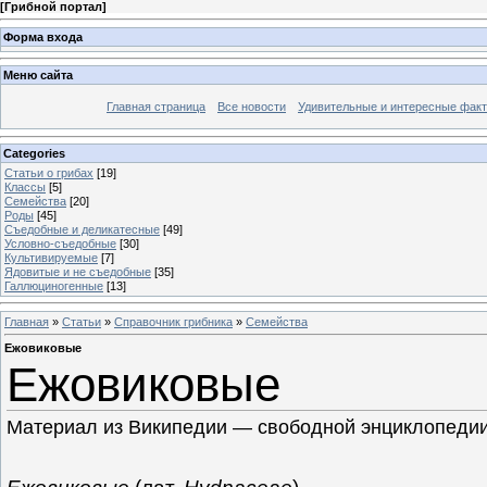
[
Грибной портал
]
Форма входа
Меню сайта
Главная страница
Все новости
Удивительные и интересные фак
Categories
Статьи о грибах
[19]
Классы
[5]
Семейства
[20]
Роды
[45]
Съедобные и деликатесные
[49]
Условно-съедобные
[30]
Культивируемые
[7]
Ядовитые и не съедобные
[35]
Галлюциногенные
[13]
Главная
»
Статьи
»
Справочник грибника
»
Семейства
Ежовиковые
Ежовиковые
Материал из Википедии — свободной энциклопеди