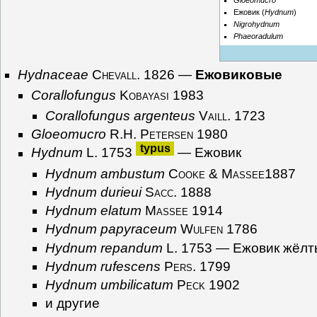
Gloeomucro
Ежовик (
Hydnum
)
Nigrohydnum
Phaeoradulum
Hydnaceae
Chevall. 1826
—
Ежовиковые
Corallofungus
Kobayasi 1983
Corallofungus argenteus
Vaill. 1723
Gloeomucro
R.H. Petersen 1980
typus
Hydnum
L. 1753
— Ежовик
Hydnum ambustum
Cooke & Massee1887
Hydnum durieui
Sacc. 1888
Hydnum elatum
Massee 1914
Hydnum papyraceum
Wulfen 1786
Hydnum repandum
L. 1753
— Ежовик жёлт
Hydnum rufescens
Pers. 1799
Hydnum umbilicatum
Peck 1902
и другие