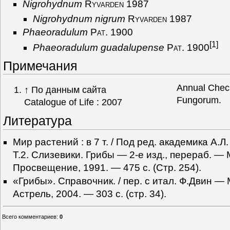
Nigrohydnum
Ryvarden 1987
Nigrohydnum nigrum
Ryvarden 1987
Phaeoradulum
Pat. 1900
[1]
Phaeoradulum guadalupense
Pat. 1900
Примечания
Annual Check
↑
По данным сайта
Fungorum.
Catalogue of Life : 2007
Литература
Мир растений : в 7 т. / Под ред. академика А.Л
Т.2. Слизевики. Грибы — 2-е изд., перераб. — 
Просвещение, 1991. — 475 с. (Стр. 254).
«Грибы». Справочник. / пер. с итал. Ф.Двин — 
Астрель, 2004. — 303 с. (стр. 34).
Всего комментариев
:
0