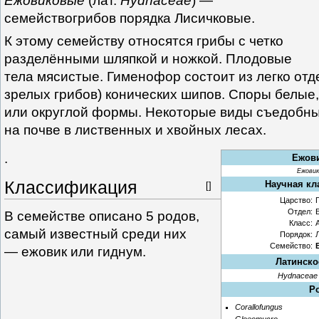
Ежовиковые
(лат.
Hydnaceae
) —
семействогрибов порядка Лисичковые.
К этому семейству относятся грибы с четко
разделёнными шляпкой и ножкой. Плодовые
тела мясистые. Гименофор состоит из легко от
зрелых грибов) конических шипов. Споры белые
или округлой формы. Некоторые виды съедобны
на почве в лиственных и хвойных лесах.
.
Ежов
Ежови
Классификация
Научная кл
[]
Царство:
Отдел:
В семействе описано 5 родов,
Класс:
самый известный среди них
Порядок:
Семейство:
— ежовик или гиднум.
Латинско
Hydnaceae
Р
Corallofungus