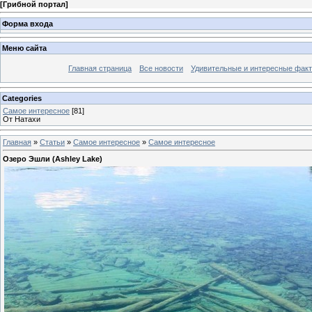
[
Грибной портал
]
Форма входа
Меню сайта
Главная страница
Все новости
Удивительные и интересные фак
Categories
Самое интересное
[81]
От Натахи
Главная
»
Статьи
»
Самое интересное
»
Самое интересное
Озеро Эшли (Ashley Lake)