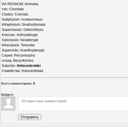
ИА REGNUM: Animalia
тип: Chordata
Cladus: Craniata
Subphylum: позвоночных
Infraphylum: Gnathostomata
Superclassis: Osteichthyes
Классис: Actinopterygii
Subclassis: Neopterygii
Infraclassis: Teleostei
Superordo: Acanthopterygii
Серия: Percomorpha
отряд: Beryciformes
Subordo:
Holocentroidei
Семейства: Holocentridae
Всего комментариев
:
0
Войдите:
Отправить