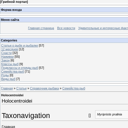
[
Грибной портал
]
Форма входа
Меню сайта
Главная страница
Все новости
Удивительные и интересные фак
Categories
Статьи о рыбе и рыбалке
[57]
12 месяцев
[12]
Снасти
[32]
Наживки
[55]
Закон
[6]
Классы рыб
[9]
Подклассы и отряды рыб
[57]
Семейства рыб
[71]
Роды
[0]
Виды рыб
[7]
Главная
»
Статьи
»
Справочник рыбака
»
Семейства рыб
Holocentroidei
Holocentroidei
Taxonavigation
Myripristis pralinia
[]
Главная