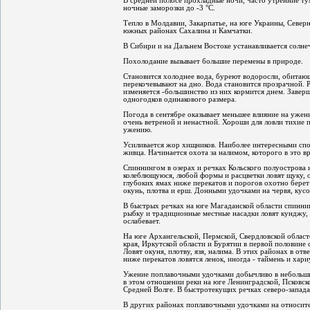
В средней полосе прохладные ночи, часто утренние ту
ночные заморозки до -3 °С.
Тепло в Молдавии, Закарпатье, на юге Украины, Северно
южных районах Сахалина и Камчатки.
В Сибири и на Дальнем Востоке устанавливается солне
Похолодание вызывает большие перемены в природе.
Становится холоднее вода, буреют водоросли, обитаю
перекочевывают на дно. Вода становится прозрачной. 
изменяется -большинство из них кормится днем. Заверш
одногодков одинакового размера.
Погода в сентябре оказывает меньшее влияние на ужен
очень ветреной и ненастной. Хороши для ловли тихие
ужению.
Усиливается жор хищников. Наиболее интересными спос
живца. Начинается охота за налимом, которого в это вр
Спиннингом в озерах и речках Кольского полуострова 
колеблющуюся, любой формы и расцветки ловят щуку, о
глубоких ямах ниже перекатов и порогов охотно берет
окунь, плотва и ерш. Донными удочками на червя, кус
В быстрых речках на юге Магаданской области спинн
рыбку и традиционные местные насадки ловят кунджу, м
ослабевает.
На юге Архангельской, Пермской, Свердловской област
края, Иркутской области и Бурятии в первой половине 
Ловят окуня, плотву, язя, налима. В этих районах в от
ниже перекатов ловятся ленок, иногда - таймень и хари
Ужение поплавочными удочками добычливо в небольших
в этом отношении реки на юге Ленинградской, Псковско
Средней Волге. В быстротекущих речках северо-запада
В других районах поплавочными удочками на относител