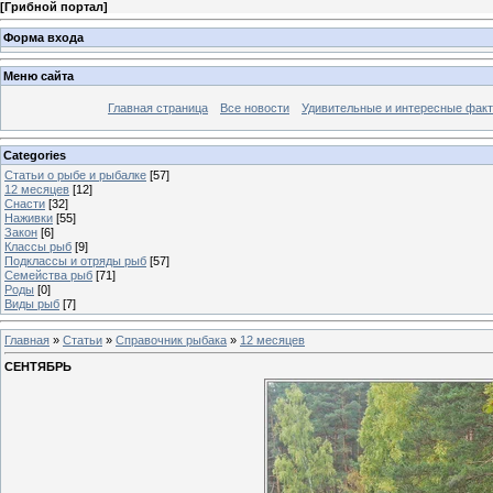
[
Грибной портал
]
Форма входа
Меню сайта
Главная страница
Все новости
Удивительные и интересные фак
Categories
Статьи о рыбе и рыбалке
[57]
12 месяцев
[12]
Снасти
[32]
Наживки
[55]
Закон
[6]
Классы рыб
[9]
Подклассы и отряды рыб
[57]
Семейства рыб
[71]
Роды
[0]
Виды рыб
[7]
Главная
»
Статьи
»
Справочник рыбака
»
12 месяцев
СЕНТЯБРЬ