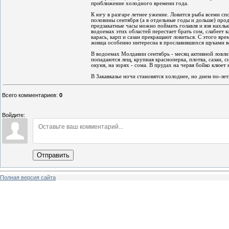
приближение холодного времени года.
К югу в разгаре летнее ужение. Ловится рыба всеми с
половины сентября (а в отдельные годы и дольше) прод
предзакатные часы можно поймать голавля и язя нахлыс
водоемах этих областей перестает брать сом, слабеет к
карась, карп и сазан прекращают ловиться. С этого вр
живца особенно интересна в прославившихся щуками 
В водоемах Молдавии сентябрь - месяц активной ловли
попадаются лещ, крупная красноперка, плотва, сазан, с
окуня, на зорях - сома. В прудах на червя бойко клюет 
В Закавказье ночи становятся холоднее, но днем по-лет
Всего комментариев
:
0
Войдите:
Отправить
Полная версия сайта