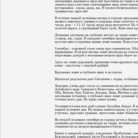
затонувших деревьев и зарослей тростника на червя и м
ловится ерш; в песчано-галечникрвых ямах ниже перекат
кустарников - окунь, щука, язь. В теплую безветренну
травянистых зарослей.
В течение первой половины месяца в хорошо прогрева
мелкого навозного червяка и опарыша ловят золотого и
часов, жор - с 11-12 часов, когда вода прогреется. На 
золотой карась, а серебряный берет хуже. Клев линя п
Донными удочками на глубоких местах на червя ловятся
голавль, язь, судак. В середине сентября прекращается 
кусочки мяса и куриные кишки ловят налима. Клев усил
Сентябрь - основной сезон ловли щук спиннингом. Обл
коряжником. В начале месяца ловят вполводы на относи
моросящих дождей с несильным ветром щука берет на 
Здесь же ловят дорожкой, применяя очень крупную ме
клева - снасточку с мертвой рыбкой.
Кружками ловят в глубоких ямах и на плесах.
Неплохие результаты дает блеснение с лодки, особенн
Хорошие уловы дает охота со спиннингом на многочис
Алтайского края. Северного Казахстана, юга Красноярс
Оби, Катуни, Бии, Енисея, Ангары, Лены, Витима и дру
несильным течением, в глубоких ямах ловят донными у
течение всего дня. На зорях клюет налим.
Усиливается клев всех рыб в реках бассейна Амура. В з
первой половине дня. На малька ловится вдука, а в хо
участках, заросших травами, змееголова ловят обыкнов
Во второй половине сентября из горных речек в Амур и
донными удочками и впроводку на червя, личинки насе
спиннингом на мелкую вращающуюся блесну.
Ближе к северной границе, в водоемах Прибалтики, се
Белгородской, северной части Ростовской и Астраханск