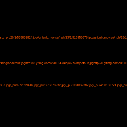
y.su/_ph/26/1/555839824.jpg
//gribnik.moy.su/_ph/23/1/516955678.jpg
//gribnik.moy.su/_ph/15/
cNdng/hqdefault.jpg
http://i3.ytimg.com/vi/bE5T4mqJcZM/hqdefault.jpg
http://i1.ytimg.com/vi/H
357.jpg
/_pu/1/72699416.jpg
/_pu/3/76878232.jpg
/_pu/1/81032382.jpg
/_pu/4/60160721.jpg
/_pu