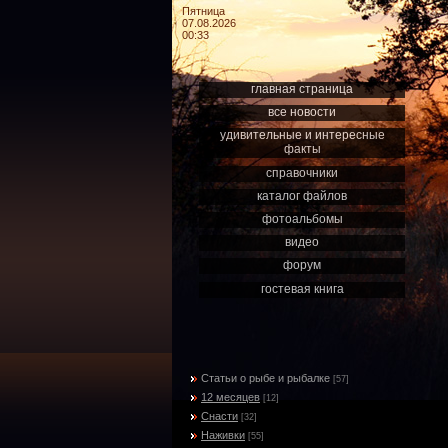
Пятница
07.08.2026
00:33
главная страница
все новости
удивительные и интересные
факты
справочники
каталог файлов
фотоальбомы
видео
форум
гостевая книга
Статьи о рыбе и рыбалке
[57]
12 месяцев
[12]
Снасти
[32]
Наживки
[55]