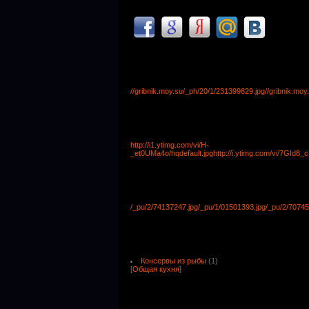
//gribnik.moy.su/_ph/20/1/231399829.jpg
//gribnik.mo
http://i1.ytimg.com/vi/H-
_et0UMa4o/hqdefault.jpg
http://i.ytimg.com/vi/7GId8_
/_pu/2/74137247.jpg
/_pu/1/01501393.jpg
/_pu/2/70745
Консервы из рыбы
(1)
[
Общая кухня
]