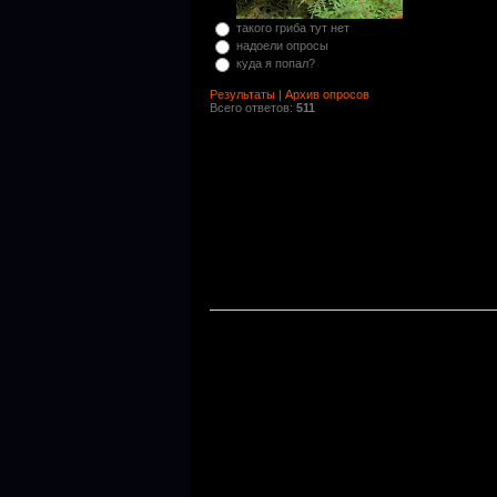
такого гриба тут нет
надоели опросы
куда я попал?
Результаты
|
Архив опросов
Всего ответов:
511