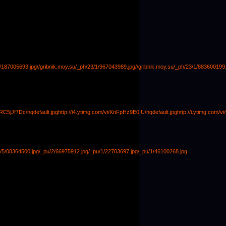
1/187005693.jpg
//gribnik.moy.su/_ph/23/1/967043989.jpg
//gribnik.moy.su/_ph/23/1/883600199.
1RC5jJf7Dc/hqdefault.jpg
http://i4.ytimg.com/vi/KnFpHz9E0IU/hqdefault.jpg
http://i.ytimg.com/v
/5/08364500.jpg
/_pu/2/66975912.jpg
/_pu/1/22703697.jpg
/_pu/1/46100268.jpg