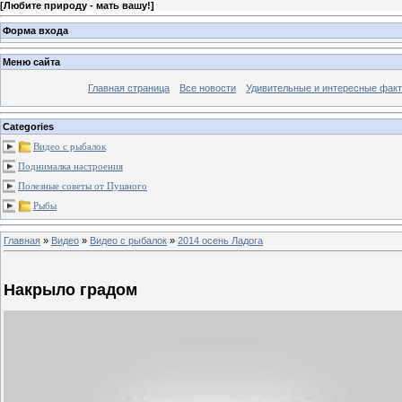
[
Любите природу - мать вашу!
]
Форма входа
Меню сайта
Главная страница
Все новости
Удивительные и интересные фак
Categories
Видео с рыбалок
Поднималка настроения
Полезные советы от Пушного
Рыбы
Главная
»
Видео
»
Видео с рыбалок
»
2014 осень Ладога
Накрыло градом