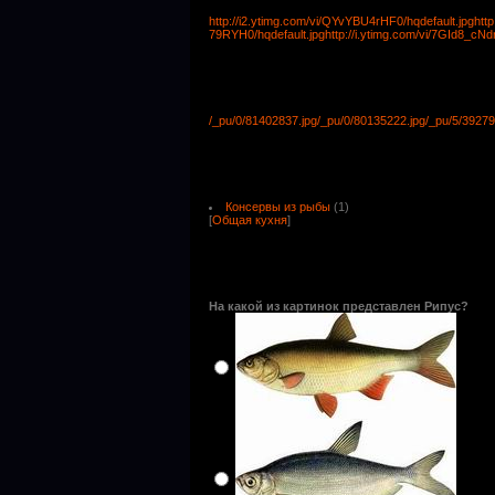
http://i2.ytimg.com/vi/QYvYBU4rHF0/hqdefault.jpg
htt
79RYH0/hqdefault.jpg
http://i.ytimg.com/vi/7GId8_cNd
/_pu/0/81402837.jpg
/_pu/0/80135222.jpg
/_pu/5/39279
Консервы из рыбы
(1)
[
Общая кухня
]
На какой из картинок представлен Рипус?