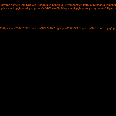
p://i.ytimg.com/vi/kcu_DoXkAzU/hqdefault.jpg
http://i2.ytimg.com/vi/IIfbtth8e4M/hqdefault.jpg
htt
ng/hqdefault.jpg
http://i4.ytimg.com/vi/kRS-wiW9yI0/hqdefault.jpg
http://i2.ytimg.com/vi/5KgYQ7
278.jpg
/_pu/2/70520312.png
/_pu/1/90956223.gif
/_pu/0/38974932.jpg
/_pu/1/73764618.jpg
/_p