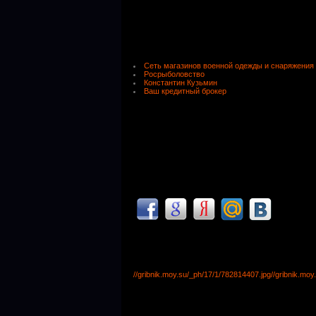
Сеть магазинов военной одежды и снаряжения
Росрыболовство
Константин Кузьмин
Ваш кредитный брокер
//gribnik.moy.su/_ph/17/1/782814407.jpg
//gribnik.mo