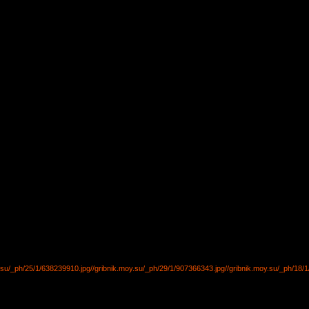
y.su/_ph/25/1/638239910.jpg
//gribnik.moy.su/_ph/29/1/907366343.jpg
//gribnik.moy.su/_ph/18/