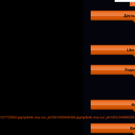
Друзь
Like
Поде
Ф
1/107725862.jpg
//gribnik.moy.su/_ph/30/1/600646366.jpg
//gribnik.moy.su/_ph/18/1/244680289.
Ви