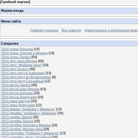
[
Грибной портал
]
Форма входа
Меню сайта
Главная страница
Все новости
Удивительные и интересные фак
Categories
2014 осень Клязьма
[16]
2014 осень платник в Минино
[19]
2014 осень Ладога
[54]
2014 лето река Москва
[65]
2014 лето "Мойкина дача"
[18]
2014 лето Болото
[40]
2014 лето пруд в Алферово
[13]
2014 лето пруд во Всеволодово
[8]
2014 лето пруд Случайный
[12]
2014 весна Ладога
[45]
2014 весна река Москва
[53]
2014 весна Клязьма
[18]
2014 весна Храпуново
[19]
2014 зима Шатура
[43]
2014 зима Храпуново
[12]
2014 январь "рыбалка у Иваныча"
[14]
2013 декабрь "рыбалка у Иваныча"
[34]
2013 ноябрь Шерна
[35]
2013 октябрь Шерна
[20]
2013 октябрь платник в Минино
[16]
2013 октябрь Москва река
[28]
2013 сентябрь "Рыбалка У Иваныча"
[23]
2013 сентябрь пруд Случайный
[16]