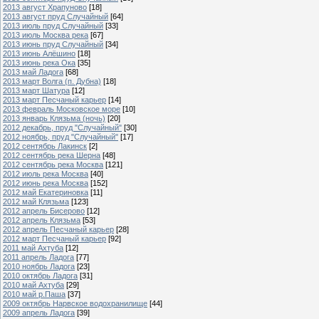
2013 август Храпуново
[18]
2013 август пруд Случайный
[64]
2013 июль пруд Случайный
[33]
2013 июль Москва река
[67]
2013 июнь пруд Случайный
[34]
2013 июнь Алёшино
[18]
2013 июнь река Ока
[35]
2013 май Ладога
[68]
2013 март Волга (п. Дубна)
[18]
2013 март Шатура
[12]
2013 март Песчаный карьер
[14]
2013 февраль Московское море
[10]
2013 январь Клязьма (ночь)
[20]
2012 декабрь, пруд "Случайный"
[30]
2012 ноябрь, пруд "Случайный"
[17]
2012 сентябрь Лакинск
[2]
2012 сентябрь река Шерна
[48]
2012 сентябрь река Москва
[121]
2012 июль река Москва
[40]
2012 июнь река Москва
[152]
2012 май Екатериновка
[11]
2012 май Клязьма
[123]
2012 апрель Бисерово
[12]
2012 апрель Клязьма
[53]
2012 апрель Песчаный карьер
[28]
2012 март Песчаный карьер
[92]
2011 май Ахтуба
[12]
2011 апрель Ладога
[77]
2010 ноябрь Ладога
[23]
2010 октябрь Ладога
[31]
2010 май Ахтуба
[29]
2010 май р.Паша
[37]
2009 октябрь Нарвское водохранилище
[44]
2009 апрель Ладога
[39]