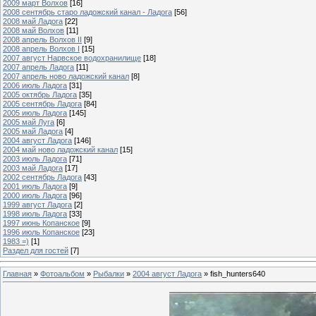
2009 март Волхов
[16]
2008 сентябрь старо ладожский канал - Ладога
[56]
2008 май Ладога
[22]
2008 май Волхов
[11]
2008 апрель Волхов II
[9]
2008 апрель Волхов I
[15]
2007 август Нарвское водохранилище
[18]
2007 апрель Ладога
[11]
2007 апрель ново ладожский канал
[8]
2006 июль Ладога
[31]
2005 октябрь Ладога
[35]
2005 сентябрь Ладога
[84]
2005 июль Ладога
[145]
2005 май Луга
[6]
2005 май Ладога
[4]
2004 август Ладога
[146]
2004 май ново ладожский канал
[15]
2003 июль Ладога
[71]
2003 май Ладога
[17]
2002 сентябрь Ладога
[43]
2001 июль Ладога
[9]
2000 июль Ладога
[96]
1999 август Ладога
[2]
1998 июль Ладога
[33]
1997 июнь Копанское
[9]
1996 июль Копанское
[23]
1983 =)
[1]
Раздел для гостей
[7]
Главная
»
Фотоальбом
»
Рыбалки
»
2004 август Ладога
» fish_hunters640