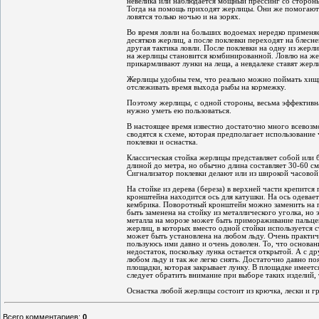
невелика или наблюдается мощный прессинг со сторон
Тогда на помощь приходят жерлицы. Они же помогают 
ловятся только ночью и на зорях.
Во время ловли на больших водоемах нередко применяе
десятков жерлиц, а после поклевки переходят на блесне
другая тактика ловли. После поклевки на одну из жерл
на жерлицы становится комбинированной. Ловлю на же
прикармливают лунки на леща, а невдалеке ставят жер
Жерлицы удобны тем, что реально можно поймать хищн
отслеживать время выхода рыбы на кормежку.
Поэтому жерлицы, с одной стороны, весьма эффективная
нужно уметь ею пользоваться.
В настоящее время известно достаточно много всевоз
сводятся к схеме, которая предполагает использование 
поклевки и оснастка.
Классическая стойка жерлицы представляет собой или 
длиной до метра, но обычно длина составляет 30-60 см.
Сигнализатор поклевки делают или из широкой часово
На стойке из дерева (береза) в верхней части крепит
кронштейна находится ось для катушки. На ось одевает
кембрика. Поворотный кронштейн можно заменить на п
быть заменена на стойку из металлического уголка, но
металла на морозе может быть примораживание пальцев
жерлиц, в которых вместо одной стойки используется с
может быть установлена на любом льду. Очень практич
пользуюсь ими давно и очень доволен. То, что основан
недостаток, поскольку лунка остается открытой. А с д
любом льду и так же легко снять. Достаточно давно п
площадки, которая закрывает лунку. В площадке имеетс
следует обратить внимание при выборе таких изделий, т
Оснастка любой жерлицы состоит из крючка, лески и гр
Всего комментариев
:
0