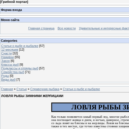
[
Грибной портал
]
Форма входа
Меню сайта
Главная страница
Все новости
Удивительные и интересные фак
Categories
Статьи о рыбе и рыбалке
[57]
12 месяцев
[12]
Снасти
[32]
Наживки
[55]
Закон
[6]
Классы рыб
[9]
Подклассы и отряды рыб
[57]
Семейства рыб
[71]
Роды
[0]
Виды рыб
[7]
Главная
»
Статьи
»
Справочник рыбака
»
Статьи о рыбе и рыбалке
ЛОВЛЯ РЫБЫ ЗИМНИМИ ЖЕРЛИЦАМИ
ЛОВЛЯ РЫБЫ 
Как только появляется самый первый лед, многие рыбо
она поглощает живца и днем, и ночью, наверное, стре
со льда ловят на блесны и на жерлицы. Ловля на блесн
также в тех местах, где точно известны стоянки хищник