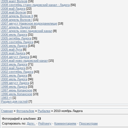
2009 март Волхов
[16]
2008 сентябрь старо ладожский канал - Ладога
[56]
2008 май Ладога
[22]
2008 май Волхов
[11]
2008 апрель Волхов II
[9]
2008 апрель Волхов I
[15]
2007 август Нарвское водохранилище
[18]
2007 апрель Ладога
[11]
2007 апрель ново ладожский канал
[8]
2006 июль Ладога
[31]
2005 октябрь Ладога
[35]
2005 сентябрь Ладога
[84]
2005 июль Ладога
[145]
2005 май Луга
[6]
2005 май Ладога
[4]
2004 август Ладога
[146]
2004 май ново ладожский канал
[15]
2003 июль Ладога
[71]
2003 май Ладога
[17]
2002 сентябрь Ладога
[43]
2001 июль Ладога
[9]
2000 июль Ладога
[96]
1999 август Ладога
[2]
1998 июль Ладога
[33]
1997 июнь Копанское
[9]
1996 июль Копанское
[23]
1983 =)
[1]
Раздел для гостей
[7]
Главная
»
Фотоальбом
»
Рыбалки
» 2010 ноябрь Ладога
Фотографий в альбоме
:
23
Сортировать по
:
Дате
·
Рейтингу
·
Комментариям
·
Просмотрам