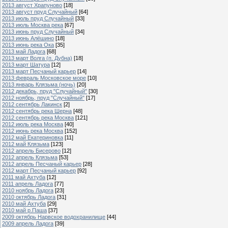
2013 август Храпуново
[18]
2013 август пруд Случайный
[64]
2013 июль пруд Случайный
[33]
2013 июль Москва река
[67]
2013 июнь пруд Случайный
[34]
2013 июнь Алёшино
[18]
2013 июнь река Ока
[35]
2013 май Ладога
[68]
2013 март Волга (п. Дубна)
[18]
2013 март Шатура
[12]
2013 март Песчаный карьер
[14]
2013 февраль Московское море
[10]
2013 январь Клязьма (ночь)
[20]
2012 декабрь, пруд "Случайный"
[30]
2012 ноябрь, пруд "Случайный"
[17]
2012 сентябрь Лакинск
[2]
2012 сентябрь река Шерна
[48]
2012 сентябрь река Москва
[121]
2012 июль река Москва
[40]
2012 июнь река Москва
[152]
2012 май Екатериновка
[11]
2012 май Клязьма
[123]
2012 апрель Бисерово
[12]
2012 апрель Клязьма
[53]
2012 апрель Песчаный карьер
[28]
2012 март Песчаный карьер
[92]
2011 май Ахтуба
[12]
2011 апрель Ладога
[77]
2010 ноябрь Ладога
[23]
2010 октябрь Ладога
[31]
2010 май Ахтуба
[29]
2010 май р.Паша
[37]
2009 октябрь Нарвское водохранилище
[44]
2009 апрель Ладога
[39]