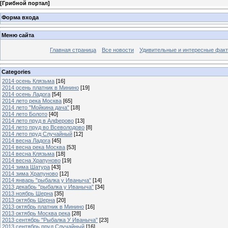
[
Грибной портал
]
Форма входа
Меню сайта
Главная страница
Все новости
Удивительные и интересные фак
Categories
2014 осень Клязьма
[16]
2014 осень платник в Минино
[19]
2014 осень Ладога
[54]
2014 лето река Москва
[65]
2014 лето "Мойкина дача"
[18]
2014 лето Болото
[40]
2014 лето пруд в Алферово
[13]
2014 лето пруд во Всеволодово
[8]
2014 лето пруд Случайный
[12]
2014 весна Ладога
[45]
2014 весна река Москва
[53]
2014 весна Клязьма
[18]
2014 весна Храпуново
[19]
2014 зима Шатура
[43]
2014 зима Храпуново
[12]
2014 январь "рыбалка у Иваныча"
[14]
2013 декабрь "рыбалка у Иваныча"
[34]
2013 ноябрь Шерна
[35]
2013 октябрь Шерна
[20]
2013 октябрь платник в Минино
[16]
2013 октябрь Москва река
[28]
2013 сентябрь "Рыбалка У Иваныча"
[23]
2013 сентябрь пруд Случайный
[16]