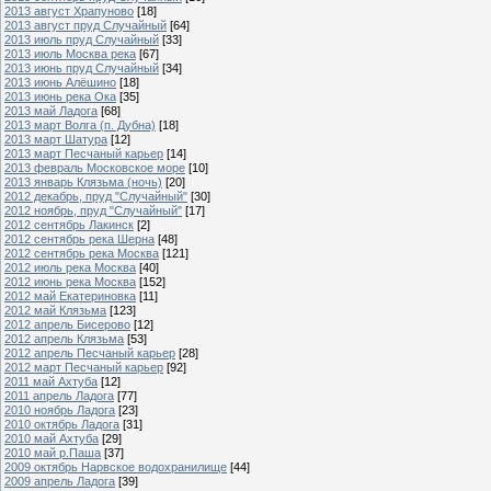
2013 август Храпуново
[18]
2013 август пруд Случайный
[64]
2013 июль пруд Случайный
[33]
2013 июль Москва река
[67]
2013 июнь пруд Случайный
[34]
2013 июнь Алёшино
[18]
2013 июнь река Ока
[35]
2013 май Ладога
[68]
2013 март Волга (п. Дубна)
[18]
2013 март Шатура
[12]
2013 март Песчаный карьер
[14]
2013 февраль Московское море
[10]
2013 январь Клязьма (ночь)
[20]
2012 декабрь, пруд "Случайный"
[30]
2012 ноябрь, пруд "Случайный"
[17]
2012 сентябрь Лакинск
[2]
2012 сентябрь река Шерна
[48]
2012 сентябрь река Москва
[121]
2012 июль река Москва
[40]
2012 июнь река Москва
[152]
2012 май Екатериновка
[11]
2012 май Клязьма
[123]
2012 апрель Бисерово
[12]
2012 апрель Клязьма
[53]
2012 апрель Песчаный карьер
[28]
2012 март Песчаный карьер
[92]
2011 май Ахтуба
[12]
2011 апрель Ладога
[77]
2010 ноябрь Ладога
[23]
2010 октябрь Ладога
[31]
2010 май Ахтуба
[29]
2010 май р.Паша
[37]
2009 октябрь Нарвское водохранилище
[44]
2009 апрель Ладога
[39]