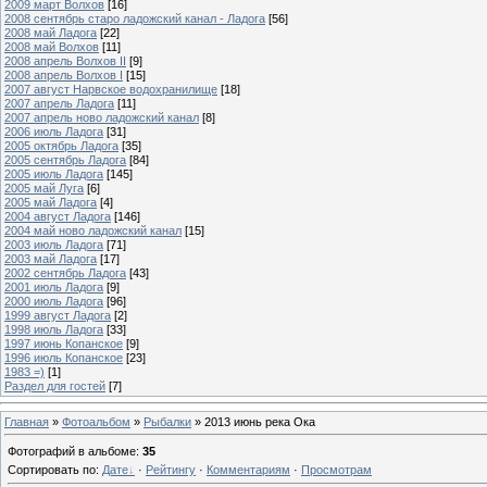
2009 март Волхов
[16]
2008 сентябрь старо ладожский канал - Ладога
[56]
2008 май Ладога
[22]
2008 май Волхов
[11]
2008 апрель Волхов II
[9]
2008 апрель Волхов I
[15]
2007 август Нарвское водохранилище
[18]
2007 апрель Ладога
[11]
2007 апрель ново ладожский канал
[8]
2006 июль Ладога
[31]
2005 октябрь Ладога
[35]
2005 сентябрь Ладога
[84]
2005 июль Ладога
[145]
2005 май Луга
[6]
2005 май Ладога
[4]
2004 август Ладога
[146]
2004 май ново ладожский канал
[15]
2003 июль Ладога
[71]
2003 май Ладога
[17]
2002 сентябрь Ладога
[43]
2001 июль Ладога
[9]
2000 июль Ладога
[96]
1999 август Ладога
[2]
1998 июль Ладога
[33]
1997 июнь Копанское
[9]
1996 июль Копанское
[23]
1983 =)
[1]
Раздел для гостей
[7]
Главная
»
Фотоальбом
»
Рыбалки
» 2013 июнь река Ока
Фотографий в альбоме
:
35
Сортировать по
:
Дате
·
Рейтингу
·
Комментариям
·
Просмотрам