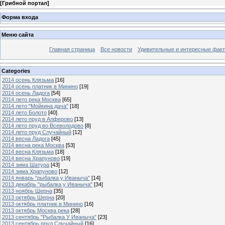
[
Грибной портал
]
Форма входа
Меню сайта
Главная страница
Все новости
Удивительные и интересные фак
Categories
2014 осень Клязьма
[16]
2014 осень платник в Минино
[19]
2014 осень Ладога
[54]
2014 лето река Москва
[65]
2014 лето "Мойкина дача"
[18]
2014 лето Болото
[40]
2014 лето пруд в Алферово
[13]
2014 лето пруд во Всеволодово
[8]
2014 лето пруд Случайный
[12]
2014 весна Ладога
[45]
2014 весна река Москва
[53]
2014 весна Клязьма
[18]
2014 весна Храпуново
[19]
2014 зима Шатура
[43]
2014 зима Храпуново
[12]
2014 январь "рыбалка у Иваныча"
[14]
2013 декабрь "рыбалка у Иваныча"
[34]
2013 ноябрь Шерна
[35]
2013 октябрь Шерна
[20]
2013 октябрь платник в Минино
[16]
2013 октябрь Москва река
[28]
2013 сентябрь "Рыбалка У Иваныча"
[23]
2013 сентябрь пруд Случайный
[16]