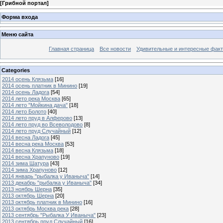
[
Грибной портал
]
Форма входа
Меню сайта
Главная страница
Все новости
Удивительные и интересные фак
Categories
2014 осень Клязьма
[16]
2014 осень платник в Минино
[19]
2014 осень Ладога
[54]
2014 лето река Москва
[65]
2014 лето "Мойкина дача"
[18]
2014 лето Болото
[40]
2014 лето пруд в Алферово
[13]
2014 лето пруд во Всеволодово
[8]
2014 лето пруд Случайный
[12]
2014 весна Ладога
[45]
2014 весна река Москва
[53]
2014 весна Клязьма
[18]
2014 весна Храпуново
[19]
2014 зима Шатура
[43]
2014 зима Храпуново
[12]
2014 январь "рыбалка у Иваныча"
[14]
2013 декабрь "рыбалка у Иваныча"
[34]
2013 ноябрь Шерна
[35]
2013 октябрь Шерна
[20]
2013 октябрь платник в Минино
[16]
2013 октябрь Москва река
[28]
2013 сентябрь "Рыбалка У Иваныча"
[23]
2013 сентябрь пруд Случайный
[16]