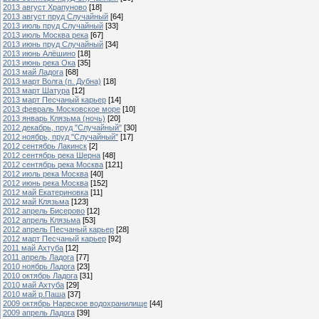
2013 август Храпуново
[18]
2013 август пруд Случайный
[64]
2013 июль пруд Случайный
[33]
2013 июль Москва река
[67]
2013 июнь пруд Случайный
[34]
2013 июнь Алёшино
[18]
2013 июнь река Ока
[35]
2013 май Ладога
[68]
2013 март Волга (п. Дубна)
[18]
2013 март Шатура
[12]
2013 март Песчаный карьер
[14]
2013 февраль Московское море
[10]
2013 январь Клязьма (ночь)
[20]
2012 декабрь, пруд "Случайный"
[30]
2012 ноябрь, пруд "Случайный"
[17]
2012 сентябрь Лакинск
[2]
2012 сентябрь река Шерна
[48]
2012 сентябрь река Москва
[121]
2012 июль река Москва
[40]
2012 июнь река Москва
[152]
2012 май Екатериновка
[11]
2012 май Клязьма
[123]
2012 апрель Бисерово
[12]
2012 апрель Клязьма
[53]
2012 апрель Песчаный карьер
[28]
2012 март Песчаный карьер
[92]
2011 май Ахтуба
[12]
2011 апрель Ладога
[77]
2010 ноябрь Ладога
[23]
2010 октябрь Ладога
[31]
2010 май Ахтуба
[29]
2010 май р.Паша
[37]
2009 октябрь Нарвское водохранилище
[44]
2009 апрель Ладога
[39]