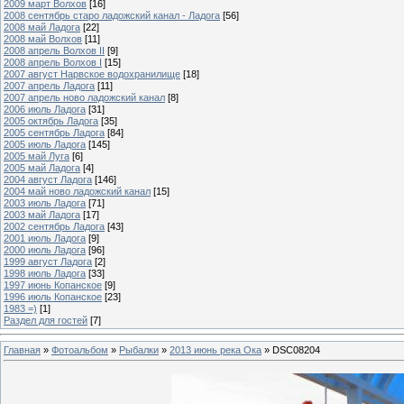
2009 март Волхов
[16]
2008 сентябрь старо ладожский канал - Ладога
[56]
2008 май Ладога
[22]
2008 май Волхов
[11]
2008 апрель Волхов II
[9]
2008 апрель Волхов I
[15]
2007 август Нарвское водохранилище
[18]
2007 апрель Ладога
[11]
2007 апрель ново ладожский канал
[8]
2006 июль Ладога
[31]
2005 октябрь Ладога
[35]
2005 сентябрь Ладога
[84]
2005 июль Ладога
[145]
2005 май Луга
[6]
2005 май Ладога
[4]
2004 август Ладога
[146]
2004 май ново ладожский канал
[15]
2003 июль Ладога
[71]
2003 май Ладога
[17]
2002 сентябрь Ладога
[43]
2001 июль Ладога
[9]
2000 июль Ладога
[96]
1999 август Ладога
[2]
1998 июль Ладога
[33]
1997 июнь Копанское
[9]
1996 июль Копанское
[23]
1983 =)
[1]
Раздел для гостей
[7]
Главная
»
Фотоальбом
»
Рыбалки
»
2013 июнь река Ока
» DSC08204