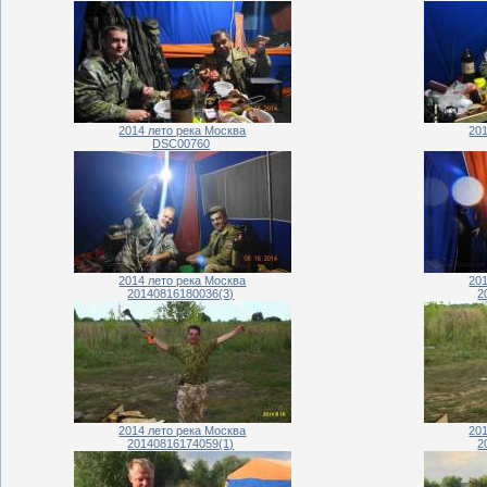
2014 лето река Москва
20
DSC00760
2014 лето река Москва
20
20140816180036(3)
2
2014 лето река Москва
20
20140816174059(1)
2