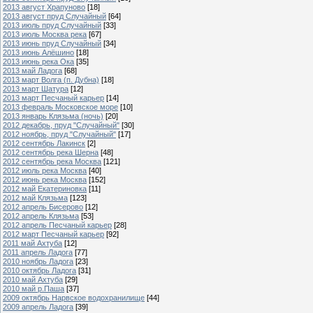
2013 август Храпуново
[18]
2013 август пруд Случайный
[64]
2013 июль пруд Случайный
[33]
2013 июль Москва река
[67]
2013 июнь пруд Случайный
[34]
2013 июнь Алёшино
[18]
2013 июнь река Ока
[35]
2013 май Ладога
[68]
2013 март Волга (п. Дубна)
[18]
2013 март Шатура
[12]
2013 март Песчаный карьер
[14]
2013 февраль Московское море
[10]
2013 январь Клязьма (ночь)
[20]
2012 декабрь, пруд "Случайный"
[30]
2012 ноябрь, пруд "Случайный"
[17]
2012 сентябрь Лакинск
[2]
2012 сентябрь река Шерна
[48]
2012 сентябрь река Москва
[121]
2012 июль река Москва
[40]
2012 июнь река Москва
[152]
2012 май Екатериновка
[11]
2012 май Клязьма
[123]
2012 апрель Бисерово
[12]
2012 апрель Клязьма
[53]
2012 апрель Песчаный карьер
[28]
2012 март Песчаный карьер
[92]
2011 май Ахтуба
[12]
2011 апрель Ладога
[77]
2010 ноябрь Ладога
[23]
2010 октябрь Ладога
[31]
2010 май Ахтуба
[29]
2010 май р.Паша
[37]
2009 октябрь Нарвское водохранилище
[44]
2009 апрель Ладога
[39]