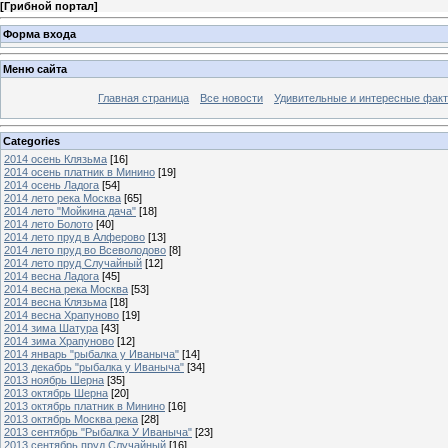
[
Грибной портал
]
Форма входа
Меню сайта
Главная страница
Все новости
Удивительные и интересные фак
Categories
2014 осень Клязьма
[16]
2014 осень платник в Минино
[19]
2014 осень Ладога
[54]
2014 лето река Москва
[65]
2014 лето "Мойкина дача"
[18]
2014 лето Болото
[40]
2014 лето пруд в Алферово
[13]
2014 лето пруд во Всеволодово
[8]
2014 лето пруд Случайный
[12]
2014 весна Ладога
[45]
2014 весна река Москва
[53]
2014 весна Клязьма
[18]
2014 весна Храпуново
[19]
2014 зима Шатура
[43]
2014 зима Храпуново
[12]
2014 январь "рыбалка у Иваныча"
[14]
2013 декабрь "рыбалка у Иваныча"
[34]
2013 ноябрь Шерна
[35]
2013 октябрь Шерна
[20]
2013 октябрь платник в Минино
[16]
2013 октябрь Москва река
[28]
2013 сентябрь "Рыбалка У Иваныча"
[23]
2013 сентябрь пруд Случайный
[16]