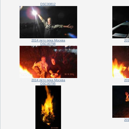
DSC00812
2014 лето река Москва
20
DSC00798
2014 лето река Москва
20
DSC00795
20