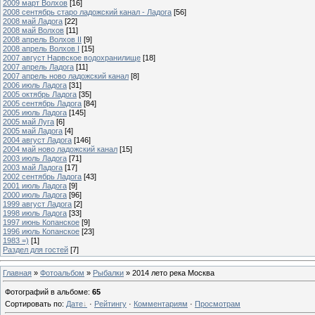
2009 март Волхов
[16]
2008 сентябрь старо ладожский канал - Ладога
[56]
2008 май Ладога
[22]
2008 май Волхов
[11]
2008 апрель Волхов II
[9]
2008 апрель Волхов I
[15]
2007 август Нарвское водохранилище
[18]
2007 апрель Ладога
[11]
2007 апрель ново ладожский канал
[8]
2006 июль Ладога
[31]
2005 октябрь Ладога
[35]
2005 сентябрь Ладога
[84]
2005 июль Ладога
[145]
2005 май Луга
[6]
2005 май Ладога
[4]
2004 август Ладога
[146]
2004 май ново ладожский канал
[15]
2003 июль Ладога
[71]
2003 май Ладога
[17]
2002 сентябрь Ладога
[43]
2001 июль Ладога
[9]
2000 июль Ладога
[96]
1999 август Ладога
[2]
1998 июль Ладога
[33]
1997 июнь Копанское
[9]
1996 июль Копанское
[23]
1983 =)
[1]
Раздел для гостей
[7]
Главная
»
Фотоальбом
»
Рыбалки
» 2014 лето река Москва
Фотографий в альбоме
:
65
Сортировать по
:
Дате
·
Рейтингу
·
Комментариям
·
Просмотрам