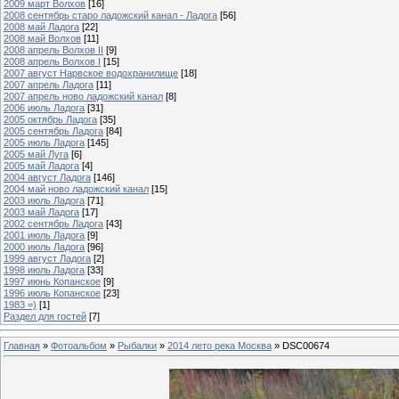
2009 март Волхов
[16]
2008 сентябрь старо ладожский канал - Ладога
[56]
2008 май Ладога
[22]
2008 май Волхов
[11]
2008 апрель Волхов II
[9]
2008 апрель Волхов I
[15]
2007 август Нарвское водохранилище
[18]
2007 апрель Ладога
[11]
2007 апрель ново ладожский канал
[8]
2006 июль Ладога
[31]
2005 октябрь Ладога
[35]
2005 сентябрь Ладога
[84]
2005 июль Ладога
[145]
2005 май Луга
[6]
2005 май Ладога
[4]
2004 август Ладога
[146]
2004 май ново ладожский канал
[15]
2003 июль Ладога
[71]
2003 май Ладога
[17]
2002 сентябрь Ладога
[43]
2001 июль Ладога
[9]
2000 июль Ладога
[96]
1999 август Ладога
[2]
1998 июль Ладога
[33]
1997 июнь Копанское
[9]
1996 июль Копанское
[23]
1983 =)
[1]
Раздел для гостей
[7]
Главная
»
Фотоальбом
»
Рыбалки
»
2014 лето река Москва
» DSC00674