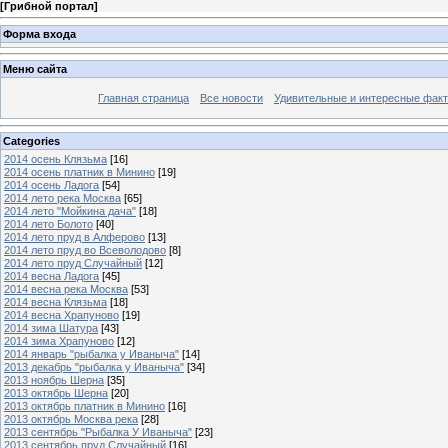
[
Грибной портал
]
Форма входа
Меню сайта
Главная страница
Все новости
Удивительные и интересные фак
Categories
2014 осень Клязьма
[16]
2014 осень платник в Минино
[19]
2014 осень Ладога
[54]
2014 лето река Москва
[65]
2014 лето "Мойкина дача"
[18]
2014 лето Болото
[40]
2014 лето пруд в Алферово
[13]
2014 лето пруд во Всеволодово
[8]
2014 лето пруд Случайный
[12]
2014 весна Ладога
[45]
2014 весна река Москва
[53]
2014 весна Клязьма
[18]
2014 весна Храпуново
[19]
2014 зима Шатура
[43]
2014 зима Храпуново
[12]
2014 январь "рыбалка у Иваныча"
[14]
2013 декабрь "рыбалка у Иваныча"
[34]
2013 ноябрь Шерна
[35]
2013 октябрь Шерна
[20]
2013 октябрь платник в Минино
[16]
2013 октябрь Москва река
[28]
2013 сентябрь "Рыбалка У Иваныча"
[23]
2013 сентябрь пруд Случайный
[16]