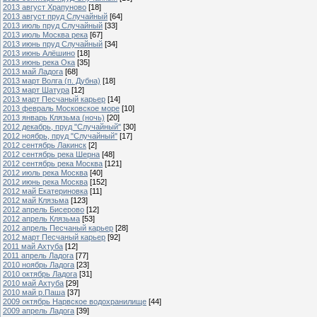
2013 август Храпуново
[18]
2013 август пруд Случайный
[64]
2013 июль пруд Случайный
[33]
2013 июль Москва река
[67]
2013 июнь пруд Случайный
[34]
2013 июнь Алёшино
[18]
2013 июнь река Ока
[35]
2013 май Ладога
[68]
2013 март Волга (п. Дубна)
[18]
2013 март Шатура
[12]
2013 март Песчаный карьер
[14]
2013 февраль Московское море
[10]
2013 январь Клязьма (ночь)
[20]
2012 декабрь, пруд "Случайный"
[30]
2012 ноябрь, пруд "Случайный"
[17]
2012 сентябрь Лакинск
[2]
2012 сентябрь река Шерна
[48]
2012 сентябрь река Москва
[121]
2012 июль река Москва
[40]
2012 июнь река Москва
[152]
2012 май Екатериновка
[11]
2012 май Клязьма
[123]
2012 апрель Бисерово
[12]
2012 апрель Клязьма
[53]
2012 апрель Песчаный карьер
[28]
2012 март Песчаный карьер
[92]
2011 май Ахтуба
[12]
2011 апрель Ладога
[77]
2010 ноябрь Ладога
[23]
2010 октябрь Ладога
[31]
2010 май Ахтуба
[29]
2010 май р.Паша
[37]
2009 октябрь Нарвское водохранилище
[44]
2009 апрель Ладога
[39]