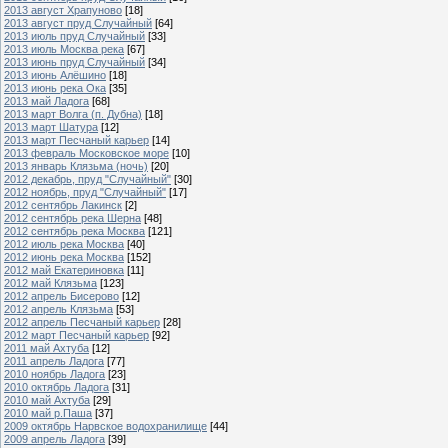
2013 август Храпуново
[18]
2013 август пруд Случайный
[64]
2013 июль пруд Случайный
[33]
2013 июль Москва река
[67]
2013 июнь пруд Случайный
[34]
2013 июнь Алёшино
[18]
2013 июнь река Ока
[35]
2013 май Ладога
[68]
2013 март Волга (п. Дубна)
[18]
2013 март Шатура
[12]
2013 март Песчаный карьер
[14]
2013 февраль Московское море
[10]
2013 январь Клязьма (ночь)
[20]
2012 декабрь, пруд "Случайный"
[30]
2012 ноябрь, пруд "Случайный"
[17]
2012 сентябрь Лакинск
[2]
2012 сентябрь река Шерна
[48]
2012 сентябрь река Москва
[121]
2012 июль река Москва
[40]
2012 июнь река Москва
[152]
2012 май Екатериновка
[11]
2012 май Клязьма
[123]
2012 апрель Бисерово
[12]
2012 апрель Клязьма
[53]
2012 апрель Песчаный карьер
[28]
2012 март Песчаный карьер
[92]
2011 май Ахтуба
[12]
2011 апрель Ладога
[77]
2010 ноябрь Ладога
[23]
2010 октябрь Ладога
[31]
2010 май Ахтуба
[29]
2010 май р.Паша
[37]
2009 октябрь Нарвское водохранилище
[44]
2009 апрель Ладога
[39]