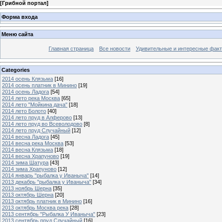
[
Грибной портал
]
Форма входа
Меню сайта
Главная страница
Все новости
Удивительные и интересные фак
Categories
2014 осень Клязьма
[16]
2014 осень платник в Минино
[19]
2014 осень Ладога
[54]
2014 лето река Москва
[65]
2014 лето "Мойкина дача"
[18]
2014 лето Болото
[40]
2014 лето пруд в Алферово
[13]
2014 лето пруд во Всеволодово
[8]
2014 лето пруд Случайный
[12]
2014 весна Ладога
[45]
2014 весна река Москва
[53]
2014 весна Клязьма
[18]
2014 весна Храпуново
[19]
2014 зима Шатура
[43]
2014 зима Храпуново
[12]
2014 январь "рыбалка у Иваныча"
[14]
2013 декабрь "рыбалка у Иваныча"
[34]
2013 ноябрь Шерна
[35]
2013 октябрь Шерна
[20]
2013 октябрь платник в Минино
[16]
2013 октябрь Москва река
[28]
2013 сентябрь "Рыбалка У Иваныча"
[23]
2013 сентябрь пруд Случайный
[16]