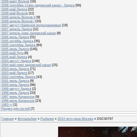
2009 март Волхов
[16]
2008 сентябрь старо ладожский канал - Ладога
[56]
2008 май Ладога
[22]
2008 май Волхов
[11]
2008 апрель Волхов II
[9]
2008 апрель Волхов I
[15]
2007 август Нарвское водохранилище
[18]
2007 апрель Ладога
[11]
2007 апрель ново ладожский канал
[8]
2006 июль Ладога
[31]
2005 октябрь Ладога
[35]
2005 сентябрь Ладога
[84]
2005 июль Ладога
[145]
2005 май Луга
[6]
2005 май Ладога
[4]
2004 август Ладога
[146]
2004 май ново ладожский канал
[15]
2003 июль Ладога
[71]
2003 май Ладога
[17]
2002 сентябрь Ладога
[43]
2001 июль Ладога
[9]
2000 июль Ладога
[96]
1999 август Ладога
[2]
1998 июль Ладога
[33]
1997 июнь Копанское
[9]
1996 июль Копанское
[23]
1983 =)
[1]
Раздел для гостей
[7]
Главная
»
Фотоальбом
»
Рыбалки
»
2014 лето река Москва
» DSC00797