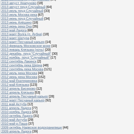
2013 август Храпуново
[18]
2013 август пруд Случайный
[64]
2013 июль пруд Случайный
[33]
2013 июль Москва река
[67]
2013 июнь пруд Случайный
[34]
2013 июнь Алёшино
[18]
2013 июнь река Ока
[35]
2013 май Ладога
[68]
2013 март Волга (п. Дубна)
[18]
2013 март Шатура
[12]
2013 март Песчаный карьер
[14]
2013 февраль Московское море
[10]
2013 январь Клязьма (ночь)
[20]
2012 декабрь, пруд "Случайный"
[30]
2012 ноябрь, пруд "Случайный"
[17]
2012 сентябрь Лакинск
[2]
2012 сентябрь река Шерна
[48]
2012 сентябрь река Москва
[121]
2012 июль река Москва
[40]
2012 июнь река Москва
[152]
2012 май Екатериновка
[11]
2012 май Клязьма
[123]
2012 апрель Бисерово
[12]
2012 апрель Клязьма
[53]
2012 апрель Песчаный карьер
[28]
2012 март Песчаный карьер
[92]
2011 май Ахтуба
[12]
2011 апрель Ладога
[77]
2010 ноябрь Ладога
[23]
2010 октябрь Ладога
[31]
2010 май Ахтуба
[29]
2010 май р.Паша
[37]
2009 октябрь Нарвское водохранилище
[44]
2009 апрель Ладога
[39]