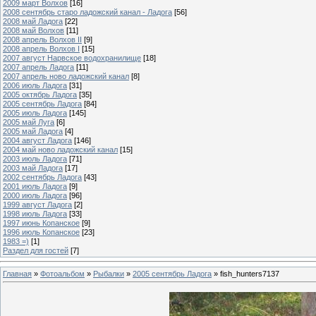
2009 март Волхов
[16]
2008 сентябрь старо ладожский канал - Ладога
[56]
2008 май Ладога
[22]
2008 май Волхов
[11]
2008 апрель Волхов II
[9]
2008 апрель Волхов I
[15]
2007 август Нарвское водохранилище
[18]
2007 апрель Ладога
[11]
2007 апрель ново ладожский канал
[8]
2006 июль Ладога
[31]
2005 октябрь Ладога
[35]
2005 сентябрь Ладога
[84]
2005 июль Ладога
[145]
2005 май Луга
[6]
2005 май Ладога
[4]
2004 август Ладога
[146]
2004 май ново ладожский канал
[15]
2003 июль Ладога
[71]
2003 май Ладога
[17]
2002 сентябрь Ладога
[43]
2001 июль Ладога
[9]
2000 июль Ладога
[96]
1999 август Ладога
[2]
1998 июль Ладога
[33]
1997 июнь Копанское
[9]
1996 июль Копанское
[23]
1983 =)
[1]
Раздел для гостей
[7]
Главная
»
Фотоальбом
»
Рыбалки
»
2005 сентябрь Ладога
» fish_hunters7137