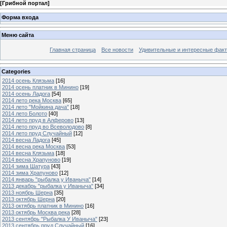
[
Грибной портал
]
Форма входа
Меню сайта
Главная страница
Все новости
Удивительные и интересные фак
Categories
2014 осень Клязьма
[16]
2014 осень платник в Минино
[19]
2014 осень Ладога
[54]
2014 лето река Москва
[65]
2014 лето "Мойкина дача"
[18]
2014 лето Болото
[40]
2014 лето пруд в Алферово
[13]
2014 лето пруд во Всеволодово
[8]
2014 лето пруд Случайный
[12]
2014 весна Ладога
[45]
2014 весна река Москва
[53]
2014 весна Клязьма
[18]
2014 весна Храпуново
[19]
2014 зима Шатура
[43]
2014 зима Храпуново
[12]
2014 январь "рыбалка у Иваныча"
[14]
2013 декабрь "рыбалка у Иваныча"
[34]
2013 ноябрь Шерна
[35]
2013 октябрь Шерна
[20]
2013 октябрь платник в Минино
[16]
2013 октябрь Москва река
[28]
2013 сентябрь "Рыбалка У Иваныча"
[23]
2013 сентябрь пруд Случайный
[16]