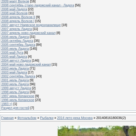
2009 март Волхов
[16]
2008 сентябрь старо ладожский канал - Ладога
[56]
2008 май Ладога
[22]
2008 май Волхов
[11]
2008 апрель Волхов II
[9]
2008 апрель Волхов I
[15]
2007 август Нарвское водохранилище
[18]
2007 апрель Ладога
[11]
2007 апрель ново ладожский канал
[8]
2006 июль Ладога
[31]
2005 октябрь Ладога
[35]
2005 сентябрь Ладога
[84]
2005 июль Ладога
[145]
2005 май Луга
[6]
2005 май Ладога
[4]
2004 август Ладога
[146]
2004 май ново ладожский канал
[15]
2003 июль Ладога
[71]
2003 май Ладога
[17]
2002 сентябрь Ладога
[43]
2001 июль Ладога
[9]
2000 июль Ладога
[96]
1999 август Ладога
[2]
1998 июль Ладога
[33]
1997 июнь Копанское
[9]
1996 июль Копанское
[23]
1983 =)
[1]
Раздел для гостей
[7]
Главная
»
Фотоальбом
»
Рыбалки
»
2014 лето река Москва
» 20140816180036(2)