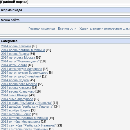
[
Грибной портал
]
Форма входа
Меню сайта
Главная страница
Все новости
Удивительные и интересные фак
Categories
2014 осень Клязьма
[16]
2014 осень платник в Минино
[19]
2014 осень Ладога
[54]
2014 лето река Москва
[65]
2014 лето "Мойкина дача"
[18]
2014 лето Болото
[40]
2014 лето пруд в Алферово
[13]
2014 лето пруд во Всеволодово
[8]
2014 лето пруд Случайный
[12]
2014 весна Ладога
[45]
2014 весна река Москва
[53]
2014 весна Клязьма
[18]
2014 весна Храпуново
[19]
2014 зима Шатура
[43]
2014 зима Храпуново
[12]
2014 январь "рыбалка у Иваныча"
[14]
2013 декабрь "рыбалка у Иваныча"
[34]
2013 ноябрь Шерна
[35]
2013 октябрь Шерна
[20]
2013 октябрь платник в Минино
[16]
2013 октябрь Москва река
[28]
2013 сентябрь "Рыбалка У Иваныча"
[23]
2013 сентябрь пруд Случайный
[16]