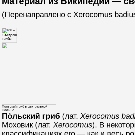
Материал из Википедии — с
(Перенаправлено с Xerocomus badiu
Польский гриб в центральной
Польше
По́льский гриб
(лат.
Xerocomus bad
Моховик (лат.
Xerocomus
). В некото
классификациях его — как и весь р