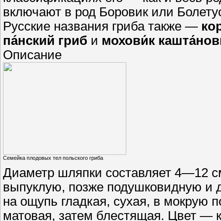
включают в род Боровик или Болетус
Русские названия гриба также —
ко
па́нский гриб
и
мохови́к кашта́но
Описание
Семейка плодовых тел польского гриба
Диаметр шляпки составляет 4—12 см
выпуклую, позже подушковидную и д
на ощупь гладкая, сухая, в мокрую п
матовая, затем блестящая. Цвет — 