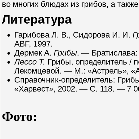
во многих блюдах из грибов, а такж
Литература
Гарибова Л. В., Сидорова И. И.
Г
ABF, 1997.
Дермек А.
Грибы
. — Братислава:
Лессо Т.
Грибы, определитель / пе
Лекомцевой. —
М
.: «Астрель», 
Справочник-определитель: Грибы 
«Харвест», 2002. — С. 118. — 7 0
Фото
: