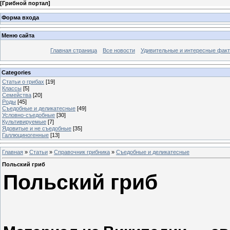
[
Грибной портал
]
Форма входа
Меню сайта
Главная страница
Все новости
Удивительные и интересные фак
Categories
Статьи о грибах
[19]
Классы
[5]
Семейства
[20]
Роды
[45]
Съедобные и деликатесные
[49]
Условно-съедобные
[30]
Культивируемые
[7]
Ядовитые и не съедобные
[35]
Галлюциногенные
[13]
Главная
»
Статьи
»
Справочник грибника
»
Съедобные и деликатесные
Польский гриб
Польский гриб