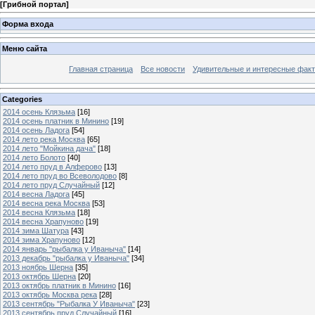
[
Грибной портал
]
Форма входа
Меню сайта
Главная страница
Все новости
Удивительные и интересные фак
Categories
2014 осень Клязьма
[16]
2014 осень платник в Минино
[19]
2014 осень Ладога
[54]
2014 лето река Москва
[65]
2014 лето "Мойкина дача"
[18]
2014 лето Болото
[40]
2014 лето пруд в Алферово
[13]
2014 лето пруд во Всеволодово
[8]
2014 лето пруд Случайный
[12]
2014 весна Ладога
[45]
2014 весна река Москва
[53]
2014 весна Клязьма
[18]
2014 весна Храпуново
[19]
2014 зима Шатура
[43]
2014 зима Храпуново
[12]
2014 январь "рыбалка у Иваныча"
[14]
2013 декабрь "рыбалка у Иваныча"
[34]
2013 ноябрь Шерна
[35]
2013 октябрь Шерна
[20]
2013 октябрь платник в Минино
[16]
2013 октябрь Москва река
[28]
2013 сентябрь "Рыбалка У Иваныча"
[23]
2013 сентябрь пруд Случайный
[16]