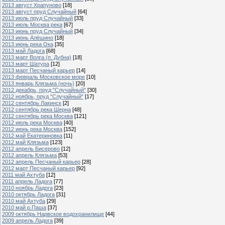
2013 август Храпуново
[18]
2013 август пруд Случайный
[64]
2013 июль пруд Случайный
[33]
2013 июль Москва река
[67]
2013 июнь пруд Случайный
[34]
2013 июнь Алёшино
[18]
2013 июнь река Ока
[35]
2013 май Ладога
[68]
2013 март Волга (п. Дубна)
[18]
2013 март Шатура
[12]
2013 март Песчаный карьер
[14]
2013 февраль Московское море
[10]
2013 январь Клязьма (ночь)
[20]
2012 декабрь, пруд "Случайный"
[30]
2012 ноябрь, пруд "Случайный"
[17]
2012 сентябрь Лакинск
[2]
2012 сентябрь река Шерна
[48]
2012 сентябрь река Москва
[121]
2012 июль река Москва
[40]
2012 июнь река Москва
[152]
2012 май Екатериновка
[11]
2012 май Клязьма
[123]
2012 апрель Бисерово
[12]
2012 апрель Клязьма
[53]
2012 апрель Песчаный карьер
[28]
2012 март Песчаный карьер
[92]
2011 май Ахтуба
[12]
2011 апрель Ладога
[77]
2010 ноябрь Ладога
[23]
2010 октябрь Ладога
[31]
2010 май Ахтуба
[29]
2010 май р.Паша
[37]
2009 октябрь Нарвское водохранилище
[44]
2009 апрель Ладога
[39]