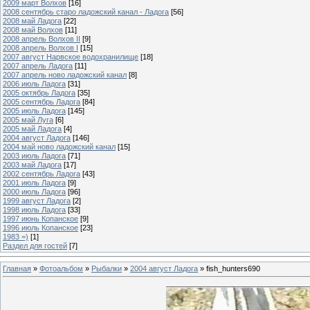
2009 март Волхов
[16]
2008 сентябрь старо ладожский канал - Ладога
[56]
2008 май Ладога
[22]
2008 май Волхов
[11]
2008 апрель Волхов II
[9]
2008 апрель Волхов I
[15]
2007 август Нарвское водохранилище
[18]
2007 апрель Ладога
[11]
2007 апрель ново ладожский канал
[8]
2006 июль Ладога
[31]
2005 октябрь Ладога
[35]
2005 сентябрь Ладога
[84]
2005 июль Ладога
[145]
2005 май Луга
[6]
2005 май Ладога
[4]
2004 август Ладога
[146]
2004 май ново ладожский канал
[15]
2003 июль Ладога
[71]
2003 май Ладога
[17]
2002 сентябрь Ладога
[43]
2001 июль Ладога
[9]
2000 июль Ладога
[96]
1999 август Ладога
[2]
1998 июль Ладога
[33]
1997 июнь Копанское
[9]
1996 июль Копанское
[23]
1983 =)
[1]
Раздел для гостей
[7]
Главная
»
Фотоальбом
»
Рыбалки
»
2004 август Ладога
» fish_hunters690