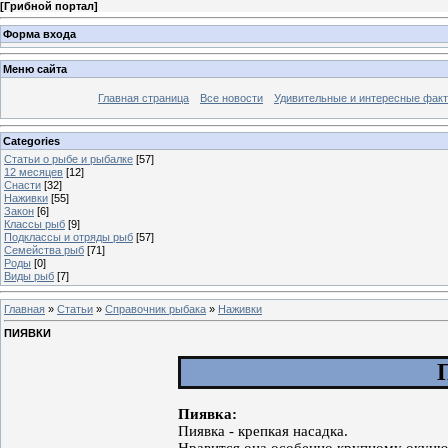
[
Грибной портал
]
Форма входа
Меню сайта
Главная страница
Все новости
Удивительные и интересные фак
Categories
Статьи о рыбе и рыбалке
[57]
12 месяцев
[12]
Снасти
[32]
Наживки
[55]
Закон
[6]
Классы рыб
[9]
Подклассы и отряды рыб
[57]
Семейства рыб
[71]
Роды
[0]
Виды рыб
[7]
Главная
»
Статьи
»
Справочник рыбака
»
Наживки
ПИЯВКИ
Пиявка:
Пиявка - крепкая насадка.