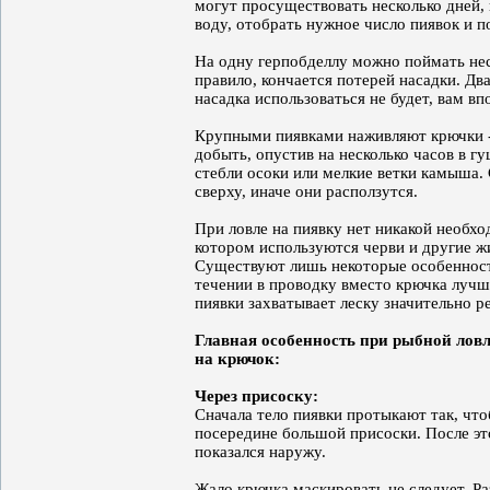
могут просуществовать несколько дней, 
воду, отобрать нужное число пиявок и п
На одну герпобделлу можно поймать неск
правило, кончается потерей насадки. Дв
насадка использоваться не будет, вам вп
Крупными пиявками наживляют крючки - 
добыть, опустив на несколько часов в г
стебли осоки или мелкие ветки камыша. 
сверху, иначе они расползутся.
При ловле на пиявку нет никакой необх
котором используются черви и другие жи
Существуют лишь некоторые особенности
течении в проводку вместо крючка лучш
пиявки захватывает леску значительно р
Главная особенность при рыбной ловл
на крючок:
Через присоску:
Сначала тело пиявки протыкают так, чт
посередине большой присоски. После эт
показался наружу.
Жало крючка маскировать не следует. Р