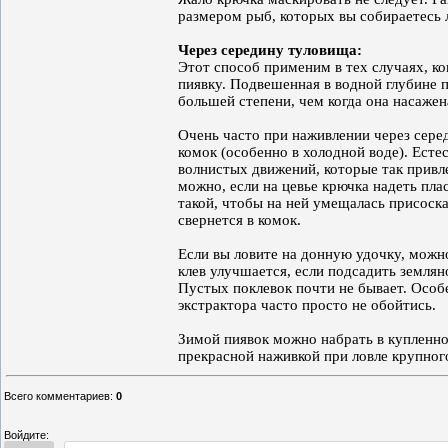
размером рыб, которых вы собираетесь 
Через середину туловища:
Этот способ применим в тех случаях, к
пиявку. Подвешенная в водной глубине п
большей степени, чем когда она насажен
Очень часто при наживлении через сере
комок (особенно в холодной воде). Естес
волнистых движений, которые так привл
можно, если на цевье крючка надеть пл
такой, чтобы на ней умещалась присоска 
свернется в комок.
Если вы ловите на донную удочку, можно
клев улучшается, если подсадить землян
Пустых поклевок почти не бывает. Особ
экстрактора часто просто не обойтись.
Зимой пиявок можно набрать в купленно
прекрасной наживкой при ловле крупног
Всего комментариев
:
0
Войдите: