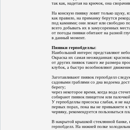
так как, надетая на крючок, она сворачив
На конскую пиявку ловят только щуку, я
как правило, на приманку берутся рекор
под камнями; они лежат или свободно п
всего добывать их в замусоренных места
от погоды пиявки обитают на разной глу
в данный момент.
Пиявки герпобделлы:
Наибольший интерес представляют небол
Окраска их самая неожиданная: краснова
от других пиявок такого же размера про
клубок, а быстро возобновляют движение
Заготавливают пиявок герпобделл след
садовыми граблями со дна водоема доста
берегу;
через некоторое время, когда вода стече
собирают пиявок пинцетом или палочкой
У герпобделлы присоска слабая, и не над
первых порах, пока вы не привыкнете к 
червяку, рекомендуется пользоваться п
В накрытой крышкой стеклянной банке, 
герпобделл. На нижней полке холодильн