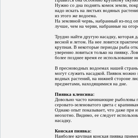
Нравится она особенно крупному окуню.
Нужно со дна поднять комок земли, пок
надо искать на листьях водяных растени
из этого же водоема.
На земляной червь, набранный из-под оп
лучше, чем на черви, набранные на огор
Трудно найти другую насадку, которая д
весной и летом. На нее ловится практич
крупная. В некоторые периоды рыба отк
уверенно ловиться только на пиявку. Ло
более позднее время ее использование н
В пресноводных водоемах нашей страны 
могут служить насадкой. Пиявок можно 
водных растений, на нижней стороне ли
предметами, находящимися на дне.
Пиявка кленсина:
Довольно часто начинающие рыболовы п
серовато-зеленоватого цвета с крапинк
Однако опыт показывает, что даже при и
неохотно. Видимо, ее следует использов
насадку.
Конская пиявка:
Наиболее крупная конская пиявка примен