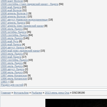
2009 март Волхов
[16]
2008 сентябрь старо ладожский канал - Ладога
[56]
2008 май Ладога
[22]
2008 май Волхов
[11]
2008 апрель Волхов II
[9]
2008 апрель Волхов I
[15]
2007 август Нарвское водохранилище
[18]
2007 апрель Ладога
[11]
2007 апрель ново ладожский канал
[8]
2006 июль Ладога
[31]
2005 октябрь Ладога
[35]
2005 сентябрь Ладога
[84]
2005 июль Ладога
[145]
2005 май Луга
[6]
2005 май Ладога
[4]
2004 август Ладога
[146]
2004 май ново ладожский канал
[15]
2003 июль Ладога
[71]
2003 май Ладога
[17]
2002 сентябрь Ладога
[43]
2001 июль Ладога
[9]
2000 июль Ладога
[96]
1999 август Ладога
[2]
1998 июль Ладога
[33]
1997 июнь Копанское
[9]
1996 июль Копанское
[23]
1983 =)
[1]
Раздел для гостей
[7]
Главная
»
Фотоальбом
»
Рыбалки
»
2013 июнь река Ока
» DSC08190