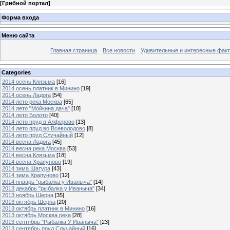
[
Грибной портал
]
Форма входа
Меню сайта
Главная страница
Все новости
Удивительные и интересные фак
Categories
2014 осень Клязьма
[16]
2014 осень платник в Минино
[19]
2014 осень Ладога
[54]
2014 лето река Москва
[65]
2014 лето "Мойкина дача"
[18]
2014 лето Болото
[40]
2014 лето пруд в Алферово
[13]
2014 лето пруд во Всеволодово
[8]
2014 лето пруд Случайный
[12]
2014 весна Ладога
[45]
2014 весна река Москва
[53]
2014 весна Клязьма
[18]
2014 весна Храпуново
[19]
2014 зима Шатура
[43]
2014 зима Храпуново
[12]
2014 январь "рыбалка у Иваныча"
[14]
2013 декабрь "рыбалка у Иваныча"
[34]
2013 ноябрь Шерна
[35]
2013 октябрь Шерна
[20]
2013 октябрь платник в Минино
[16]
2013 октябрь Москва река
[28]
2013 сентябрь "Рыбалка У Иваныча"
[23]
2013 сентябрь пруд Случайный
[16]