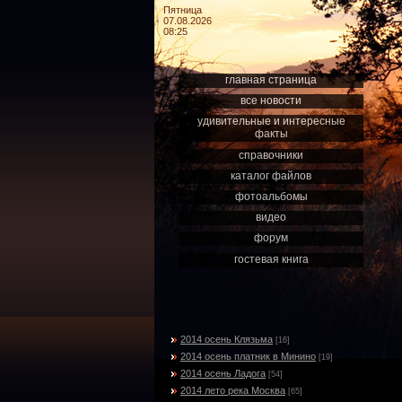
Пятница
07.08.2026
08:25
главная страница
все новости
удивительные и интересные
факты
справочники
каталог файлов
фотоальбомы
видео
форум
гостевая книга
2014 осень Клязьма
[16]
2014 осень платник в Минино
[19]
2014 осень Ладога
[54]
2014 лето река Москва
[65]