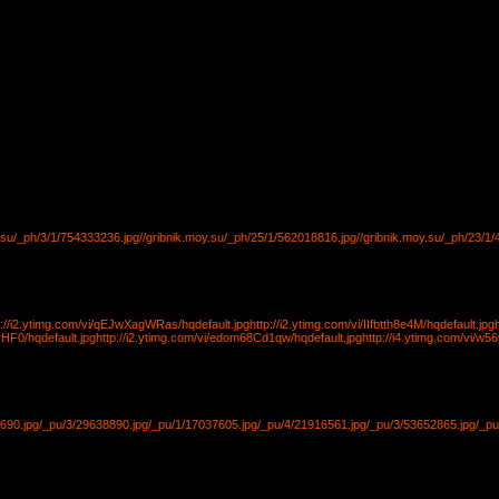
y.su/_ph/3/1/754333236.jpg
//gribnik.moy.su/_ph/25/1/562018816.jpg
//gribnik.moy.su/_ph/23/1
p://i2.ytimg.com/vi/qEJwXagWRas/hqdefault.jpg
http://i2.ytimg.com/vi/IIfbtth8e4M/hqdefault.jpg
rHF0/hqdefault.jpg
http://i2.ytimg.com/vi/edom68Cd1qw/hqdefault.jpg
http://i4.ytimg.com/vi/w
690.jpg
/_pu/3/29638890.jpg
/_pu/1/17037605.jpg
/_pu/4/21916561.jpg
/_pu/3/53652865.jpg
/_pu