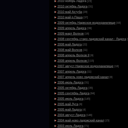
2010 ноябрь Ладога
[23]
2010 октябрь Ладога
[31]
2010 май Ахтуба
[29]
2010 май р.Паша
[37]
2009 октябрь Нарвское водохранилище
[44]
2009 апрель Ладога
[39]
2009 март Волхов
[16]
2008 сентябрь старо ладожский канал - Ладога
[
2008 май Ладога
[22]
2008 май Волхов
[11]
2008 апрель Волхов II
[9]
2008 апрель Волхов I
[15]
2007 август Нарвское водохранилище
[18]
2007 апрель Ладога
[11]
2007 апрель ново ладожский канал
[8]
2006 июль Ладога
[31]
2005 октябрь Ладога
[35]
2005 сентябрь Ладога
[84]
2005 июль Ладога
[145]
2005 май Луга
[6]
2005 май Ладога
[4]
2004 август Ладога
[146]
2004 май ново ладожский канал
[15]
2003 июль Ладога
[71]