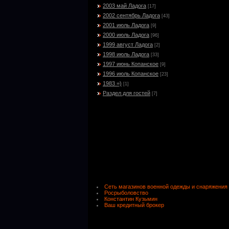
2003 май Ладога
[17]
2002 сентябрь Ладога
[43]
2001 июль Ладога
[9]
2000 июль Ладога
[96]
1999 август Ладога
[2]
1998 июль Ладога
[33]
1997 июнь Копанское
[9]
1996 июль Копанское
[23]
1983 =)
[1]
Раздел для гостей
[7]
Сеть магазинов военной одежды и снаряжения
Росрыболовство
Константин Кузьмин
Ваш кредитный брокер