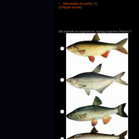
Консервы из рыбы
(1)
[
Общая кухня
]
На какой из картинок представлен Рипус?