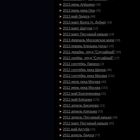
2013 июнь Алёшино
[18]
2013 июнь река Ока
[35]
2013 май Ладога
[68]
2013 март Волга (п. Дубна)
[18]
2013 март Шатура
[12]
2013 март Песчаный карьер
[14]
2013 февраль Московское море
[10]
2013 январь Клязьма (ночь)
[20]
2012 декабрь, пруд "Случайный"
[30]
2012 ноябрь, пруд "Случайный"
[17]
2012 сентябрь Лакинск
[2]
2012 сентябрь река Шерна
[48]
2012 сентябрь река Москва
[121]
2012 июль река Москва
[40]
2012 июнь река Москва
[152]
2012 май Екатериновка
[11]
2012 май Клязьма
[123]
2012 апрель Бисерово
[12]
2012 апрель Клязьма
[53]
2012 апрель Песчаный карьер
[28]
2012 март Песчаный карьер
[92]
2011 май Ахтуба
[12]
2011 апрель Ладога
[77]