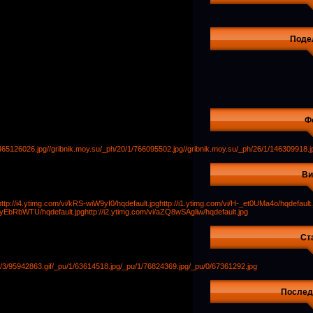
Поде
Ф
/465126026.jpg
//gribnik.moy.su/_ph/20/1/766095502.jpg
//gribnik.moy.su/_ph/26/1/146309918.j
Ви
http://i4.ytimg.com/vi/kRS-wiW9yI0/hqdefault.jpg
http://i1.ytimg.com/vi/H-_et0UMa4o/hqdefault.
56yEbRbWTU/hqdefault.jpg
http://i2.ytimg.com/vi/aZQ8wSAgliw/hqdefault.jpg
Ст
/3/95942863.gif
/_pu/1/63614518.jpg
/_pu/1/76824369.jpg
/_pu/0/67361292.jpg
Послед