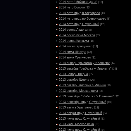
2014 лето "Мойкина дача"
[18]
2014 лето Болото
[40]
2014 лето пруд в Алферово
[13]
2014 лето пруд во Всеволодово
[8]
2014 лето пруд Случайный
[12]
2014 весна Ладога
[45]
2014 весна река Москва
[53]
2014 весна Клязьма
[18]
2014 весна Храпуново
[19]
2014 зима Шатура
[43]
2014 зима Храпуново
[12]
2014 январь "рыбалка у Иваныча"
[14]
2013 декабрь "рыбалка у Иваныча"
[34]
2013 ноябрь Шерна
[35]
2013 октябрь Шерна
[20]
2013 октябрь платник в Минино
[16]
2013 октябрь Москва река
[28]
2013 сентябрь "Рыбалка У Иваныча"
[23]
2013 сентябрь пруд Случайный
[16]
2013 август Храпуново
[18]
2013 август пруд Случайный
[64]
2013 июль пруд Случайный
[33]
2013 июль Москва река
[67]
2013 июнь пруд Случайный
[34]