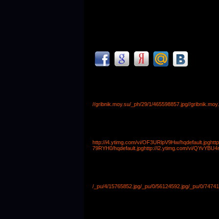
//gribnik.moy.su/_ph/29/1/465598857.jpg
//gribnik.mo
http://i4.ytimg.com/vi/OF3URlpV9Hw/hqdefault.jpg
htt
79RYH0/hqdefault.jpg
http://i2.ytimg.com/vi/QYvYBU4
/_pu/4/15765852.jpg
/_pu/0/56124592.jpg
/_pu/0/74741