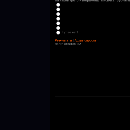
На каком фото изображена "Лисичка трубчатая
Тут ее нет!
Результаты
|
Архив опросов
Всего ответов:
52