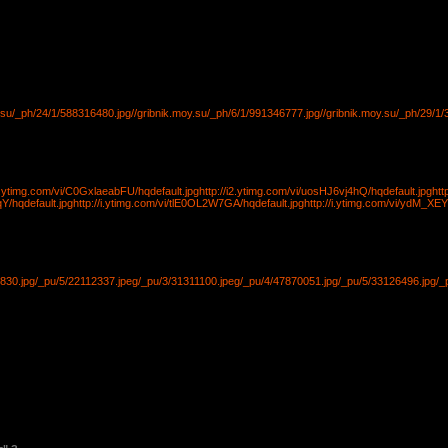
y.su/_ph/24/1/588316480.jpg
//gribnik.moy.su/_ph/6/1/991346777.jpg
//gribnik.moy.su/_ph/29/1
/i.ytimg.com/vi/C0GxlaeabFU/hqdefault.jpg
http://i2.ytimg.com/vi/uosHJ6vj4hQ/hqdefault.jpg
htt
qY/hqdefault.jpg
http://i.ytimg.com/vi/tlE0OL2W7GA/hqdefault.jpg
http://i.ytimg.com/vi/ydM_XE
830.jpg
/_pu/5/22112337.jpeg
/_pu/3/31311100.jpeg
/_pu/4/47870051.jpg
/_pu/5/33126496.jpg
/_