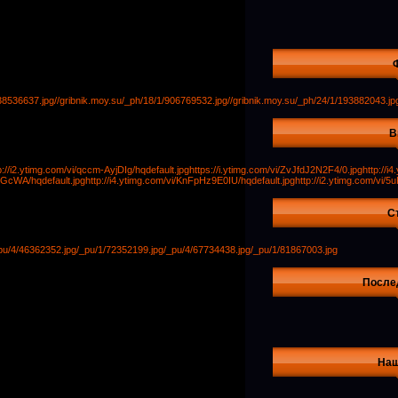
/38536637.jpg
//gribnik.moy.su/_ph/18/1/906769532.jpg
//gribnik.moy.su/_ph/24/1/193882043.jp
В
p://i2.ytimg.com/vi/qccm-AyjDIg/hqdefault.jpg
https://i.ytimg.com/vi/ZvJfdJ2N2F4/0.jpg
http://
YGcWA/hqdefault.jpg
http://i4.ytimg.com/vi/KnFpHz9E0IU/hqdefault.jpg
http://i2.ytimg.com/vi/
С
pu/4/46362352.jpg
/_pu/1/72352199.jpg
/_pu/4/67734438.jpg
/_pu/1/81867003.jpg
После
Наш