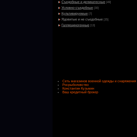
Съедобные и деликатесные
[49]
Условно-съедобные
[30]
Культивируемые
[7]
Ядовитые и не съедобные
[35]
Галлюциногенные
[13]
Сеть магазинов военной одежды и снаряжения
Росрыболовство
Константин Кузьмин
Ваш кредитный брокер