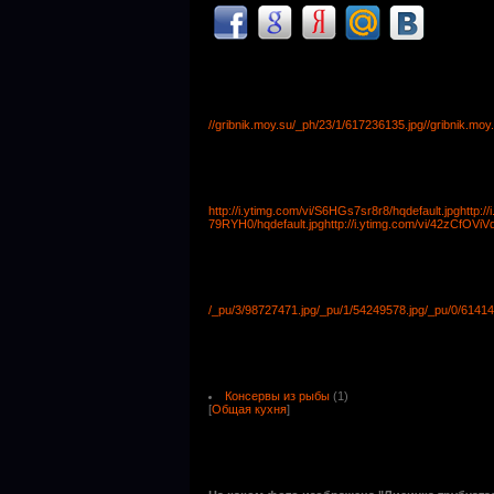
//gribnik.moy.su/_ph/23/1/617236135.jpg
//gribnik.mo
http://i.ytimg.com/vi/S6HGs7sr8r8/hqdefault.jpg
http:/
79RYH0/hqdefault.jpg
http://i.ytimg.com/vi/42zCfOViV
/_pu/3/98727471.jpg
/_pu/1/54249578.jpg
/_pu/0/61414
Консервы из рыбы
(1)
[
Общая кухня
]