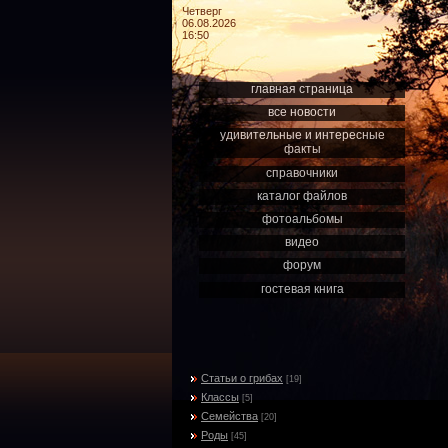
Четверг
06.08.2026
16:50
главная страница
все новости
удивительные и интересные
факты
справочники
каталог файлов
фотоальбомы
видео
форум
гостевая книга
Статьи о грибах
[19]
Классы
[5]
Семейства
[20]
Роды
[45]