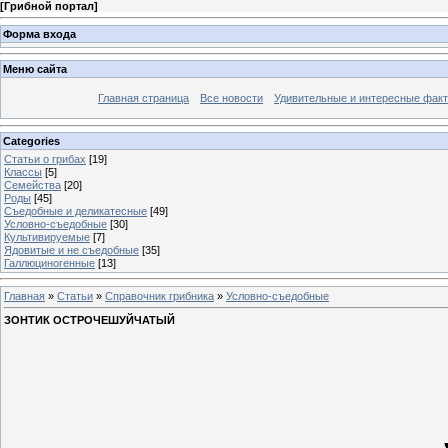
[
Грибной портал
]
Форма входа
Меню сайта
Главная страница
Все новости
Удивительные и интересные фак
Categories
Статьи о грибах
[19]
Классы
[5]
Семейства
[20]
Роды
[45]
Съедобные и деликатесные
[49]
Условно-съедобные
[30]
Культивируемые
[7]
Ядовитые и не съедобные
[35]
Галлюциногенные
[13]
Главная
»
Статьи
»
Справочник грибника
»
Условно-съедобные
ЗОНТИК ОСТРОЧЕШУЙЧАТЫЙ