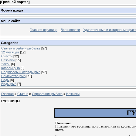
[
Грибной портал
]
Форма входа
Меню сайта
Главная страница
Все новости
Удивительные и интересные фак
Categories
Статьи о рыбе и рыбалке
[57]
12 месяцев
[12]
Снасти
[32]
Наживки
[55]
Закон
[6]
Классы рыб
[9]
Подклассы и отряды рыб
[57]
Семейства рыб
[71]
Роды
[0]
Виды рыб
[7]
Главная
»
Статьи
»
Справочник рыбака
»
Наживки
ГУСЕНИЦЫ
Г
Пильщик:
Пильщик - это гусеница, которая водится на кустах с
цвета.