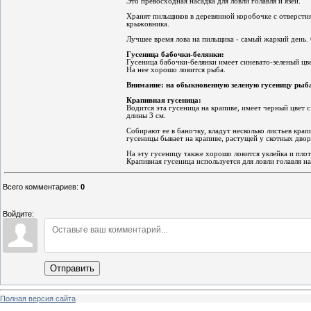
Это превосходная насадка для ловли голавля и язей.
Хранят пильщиков в деревянной коробочке с отверсти
крыжовника.
Лучшее время лова на пильщика - самый жаркий день. 
Гусеница бабочки-белянки:
Гусеница бабочки-белянки имеет синевато-зеленый ц
На нее хорошо ловится рыба.
Внимание: на обыкновенную зеленую гусеницу рыба
Крапивная гусеница:
Водится эта гусеница на крапиве, имеет черный цвет 
длины 3 см.
Собирают ее в баночку, кладут несколько листьев кра
гусеницы бывает на крапиве, растущей у скотных дво
На эту гусеницу также хорошо ловится уклейка и плот
Крапивная гусеница используется для ловли голавля н
Всего комментариев
:
0
Войдите:
Отправить
Полная версия сайта