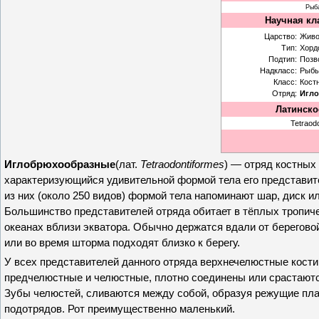
Рыб
Научная кл
Царство:
Живо
Тип:
Хорд
Подтип:
Позв
Надкласс:
Рыб
Класс:
Кост
Отряд:
Игл
Латинско
Tetraod
Иглобрюхообразные
(лат.
Tetraodontiformes
) — отряд костных
характеризующийся удивительной формой тела его представи
из них (около 250 видов) формой тела напоминают шар, диск ил
Большинство представителей отряда обитает в тёплых тропич
океанах вблизи экватора. Обычно держатся вдали от берегово
или во время шторма подходят близко к берегу.
У всех представителей данного отряда верхнечелюстные кости,
предчелюстные и челюстные, плотно соединены или срастают
Зубы челюстей, сливаются между собой, образуя режущие пл
подотрядов. Рот преимущественно маленький.