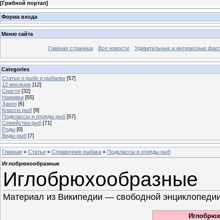
[
Грибной портал
]
Форма входа
Меню сайта
Главная страница
Все новости
Удивительные и интересные фак
Categories
Статьи о рыбе и рыбалке
[57]
12 месяцев
[12]
Снасти
[32]
Наживки
[55]
Закон
[6]
Классы рыб
[9]
Подклассы и отряды рыб
[57]
Семейства рыб
[71]
Роды
[0]
Виды рыб
[7]
Главная
»
Статьи
»
Справочник рыбака
»
Подклассы и отряды рыб
Иглобрюхообразные
Иглобрюхообразные
Материал из Википедии — свободной энциклопеди
Иглобрюх