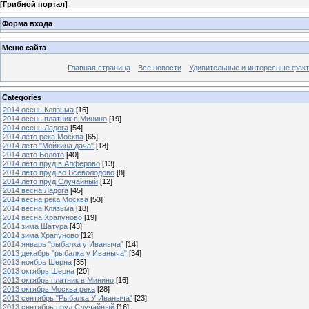
[
Грибной портал
]
Форма входа
Меню сайта
Главная страница
Все новости
Удивительные и интересные фак
Categories
2014 осень Клязьма
[16]
2014 осень платник в Минино
[19]
2014 осень Ладога
[54]
2014 лето река Москва
[65]
2014 лето "Мойкина дача"
[18]
2014 лето Болото
[40]
2014 лето пруд в Алферово
[13]
2014 лето пруд во Всеволодово
[8]
2014 лето пруд Случайный
[12]
2014 весна Ладога
[45]
2014 весна река Москва
[53]
2014 весна Клязьма
[18]
2014 весна Храпуново
[19]
2014 зима Шатура
[43]
2014 зима Храпуново
[12]
2014 январь "рыбалка у Иваныча"
[14]
2013 декабрь "рыбалка у Иваныча"
[34]
2013 ноябрь Шерна
[35]
2013 октябрь Шерна
[20]
2013 октябрь платник в Минино
[16]
2013 октябрь Москва река
[28]
2013 сентябрь "Рыбалка У Иваныча"
[23]
2013 сентябрь пруд Случайный
[16]