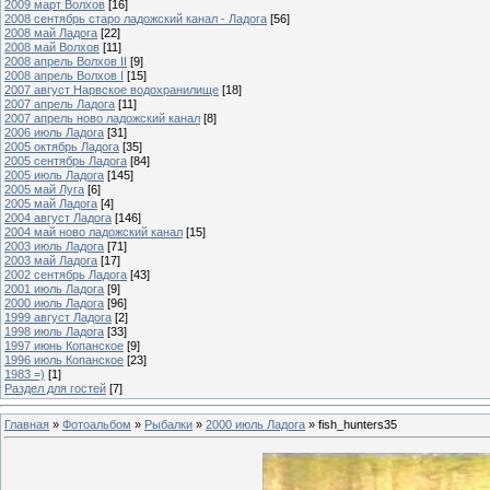
2009 март Волхов
[16]
2008 сентябрь старо ладожский канал - Ладога
[56]
2008 май Ладога
[22]
2008 май Волхов
[11]
2008 апрель Волхов II
[9]
2008 апрель Волхов I
[15]
2007 август Нарвское водохранилище
[18]
2007 апрель Ладога
[11]
2007 апрель ново ладожский канал
[8]
2006 июль Ладога
[31]
2005 октябрь Ладога
[35]
2005 сентябрь Ладога
[84]
2005 июль Ладога
[145]
2005 май Луга
[6]
2005 май Ладога
[4]
2004 август Ладога
[146]
2004 май ново ладожский канал
[15]
2003 июль Ладога
[71]
2003 май Ладога
[17]
2002 сентябрь Ладога
[43]
2001 июль Ладога
[9]
2000 июль Ладога
[96]
1999 август Ладога
[2]
1998 июль Ладога
[33]
1997 июнь Копанское
[9]
1996 июль Копанское
[23]
1983 =)
[1]
Раздел для гостей
[7]
Главная
»
Фотоальбом
»
Рыбалки
»
2000 июль Ладога
» fish_hunters35