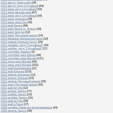
2013 август Храпуново
[18]
2013 август пруд Случайный
[64]
2013 июль пруд Случайный
[33]
2013 июль Москва река
[67]
2013 июнь пруд Случайный
[34]
2013 июнь Алёшино
[18]
2013 июнь река Ока
[35]
2013 май Ладога
[68]
2013 март Волга (п. Дубна)
[18]
2013 март Шатура
[12]
2013 март Песчаный карьер
[14]
2013 февраль Московское море
[10]
2013 январь Клязьма (ночь)
[20]
2012 декабрь, пруд "Случайный"
[30]
2012 ноябрь, пруд "Случайный"
[17]
2012 сентябрь Лакинск
[2]
2012 сентябрь река Шерна
[48]
2012 сентябрь река Москва
[121]
2012 июль река Москва
[40]
2012 июнь река Москва
[152]
2012 май Екатериновка
[11]
2012 май Клязьма
[123]
2012 апрель Бисерово
[12]
2012 апрель Клязьма
[53]
2012 апрель Песчаный карьер
[28]
2012 март Песчаный карьер
[92]
2011 май Ахтуба
[12]
2011 апрель Ладога
[77]
2010 ноябрь Ладога
[23]
2010 октябрь Ладога
[31]
2010 май Ахтуба
[29]
2010 май р.Паша
[37]
2009 октябрь Нарвское водохранилище
[44]
2009 апрель Ладога
[39]