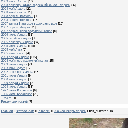
2009 март Волхов
[16]
2008 сентябрь старо ладожский канал - Ладога
[56]
2008 май Ладога
[22]
2008 май Волхов
[11]
2008 апрель Волхов II
[9]
2008 апрель Волхов I
[15]
2007 август Нарвское водохранилище
[18]
2007 апрель Ладога
[11]
2007 апрель ново ладожский канал
[8]
2006 июль Ладога
[31]
2005 октябрь Ладога
[35]
2005 сентябрь Ладога
[84]
2005 июль Ладога
[145]
2005 май Луга
[6]
2005 май Ладога
[4]
2004 август Ладога
[146]
2004 май ново ладожский канал
[15]
2003 июль Ладога
[71]
2003 май Ладога
[17]
2002 сентябрь Ладога
[43]
2001 июль Ладога
[9]
2000 июль Ладога
[96]
1999 август Ладога
[2]
1998 июль Ладога
[33]
1997 июнь Копанское
[9]
1996 июль Копанское
[23]
1983 =)
[1]
Раздел для гостей
[7]
Главная
»
Фотоальбом
»
Рыбалки
»
2005 сентябрь Ладога
» fish_hunters7119