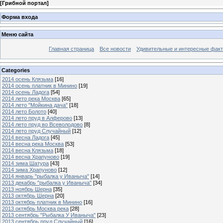
[
Грибной портал
]
Форма входа
Меню сайта
Главная страница
Все новости
Удивительные и интересные фак
Categories
2014 осень Клязьма
[16]
2014 осень платник в Минино
[19]
2014 осень Ладога
[54]
2014 лето река Москва
[65]
2014 лето "Мойкина дача"
[18]
2014 лето Болото
[40]
2014 лето пруд в Алферово
[13]
2014 лето пруд во Всеволодово
[8]
2014 лето пруд Случайный
[12]
2014 весна Ладога
[45]
2014 весна река Москва
[53]
2014 весна Клязьма
[18]
2014 весна Храпуново
[19]
2014 зима Шатура
[43]
2014 зима Храпуново
[12]
2014 январь "рыбалка у Иваныча"
[14]
2013 декабрь "рыбалка у Иваныча"
[34]
2013 ноябрь Шерна
[35]
2013 октябрь Шерна
[20]
2013 октябрь платник в Минино
[16]
2013 октябрь Москва река
[28]
2013 сентябрь "Рыбалка У Иваныча"
[23]
2013 сентябрь пруд Случайный
[16]