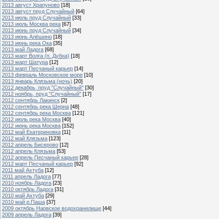
2013 август Храпуново
[18]
2013 август пруд Случайный
[64]
2013 июль пруд Случайный
[33]
2013 июль Москва река
[67]
2013 июнь пруд Случайный
[34]
2013 июнь Алёшино
[18]
2013 июнь река Ока
[35]
2013 май Ладога
[68]
2013 март Волга (п. Дубна)
[18]
2013 март Шатура
[12]
2013 март Песчаный карьер
[14]
2013 февраль Московское море
[10]
2013 январь Клязьма (ночь)
[20]
2012 декабрь, пруд "Случайный"
[30]
2012 ноябрь, пруд "Случайный"
[17]
2012 сентябрь Лакинск
[2]
2012 сентябрь река Шерна
[48]
2012 сентябрь река Москва
[121]
2012 июль река Москва
[40]
2012 июнь река Москва
[152]
2012 май Екатериновка
[11]
2012 май Клязьма
[123]
2012 апрель Бисерово
[12]
2012 апрель Клязьма
[53]
2012 апрель Песчаный карьер
[28]
2012 март Песчаный карьер
[92]
2011 май Ахтуба
[12]
2011 апрель Ладога
[77]
2010 ноябрь Ладога
[23]
2010 октябрь Ладога
[31]
2010 май Ахтуба
[29]
2010 май р.Паша
[37]
2009 октябрь Нарвское водохранилище
[44]
2009 апрель Ладога
[39]