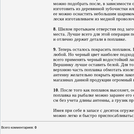
можно подобрать после, в зависимости 
изготовить из деревянной зубочистки ил
ее можно оснастить небольшим шариком
лески изготавливаем из медной проволоч
8
. Шилом протыкаем отверстия под заг
места. Лучше всего для этой операции 
и отлично держит детали в поплавке.
9
. Теперь осталось покрасить поплавок.
любой. Но черный цвет наиболее подходи
всего применять черный водостойкий лак
Вершинку лучше оставить белой. Для тог
верхнюю часть поплавка обмотать изолен
антенну желательно покрыть ярким лаком
магазинах данной продукции огромный 
10
. После того как поплавок высохнет, 
поплавка на рыбалке можно заранее его о
см без учета длины антенны, а грузик п
Имея при себе в запасе с десяток огруж
можно легко и быстро приспосабливатьс
Всего комментариев
:
0