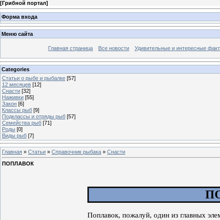
[
Грибной портал
]
Форма входа
Меню сайта
Главная страница
Все новости
Удивительные и интересные фак
Categories
Статьи о рыбе и рыбалке
[57]
12 месяцев
[12]
Снасти
[32]
Наживки
[55]
Закон
[6]
Классы рыб
[9]
Подклассы и отряды рыб
[57]
Семейства рыб
[71]
Роды
[0]
Виды рыб
[7]
Главная
»
Статьи
»
Справочник рыбака
»
Снасти
ПОПЛАВОК
П
Поплавок, пожалуй, один из главных эле