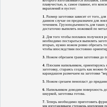
которого изготавливается поплавок. Пе
плавучестью, и, самое главное, его кон
вкраплений и пустот:
1
. Размер заготовки зависит от того, дл
данном случае он предназначен для ловл
течением. Грузоподъемность для таких у
достаточно выпилить ножовкой по метал
2
. Для того чтобы поплавок получился р
необходимо постараться выпилить загот
вторых, нужно ножом ровно обрезать то
чтобы впоследствии постоянно ориентир
3
. Ножом обрезаем грани заготовки до 
4
. Плоским напильником, ориентируясь 
заготовку, стараясь создать как можно 
карандашом размечаем на заготовке "вер
5
. Ножом срезаем пенопласт до придани
6
. Напильником доводим поверхность до
шкуркой, заготовка готова.
7
. Теперь необходимо приготовить фурн
мм изготавливаем стержень крепления по