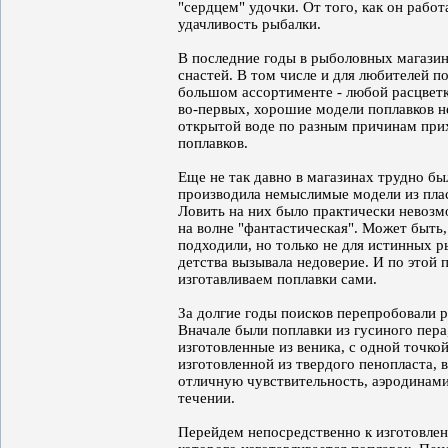
"сердцем" удочки. От того, как он работ
удачливость рыбалки.
В последние годы в рыболовных магази
снастей. В том числе и для любителей п
большом ассортименте - любой расцветк
во-первых, хорошие модели поплавков не
открытой воде по разным причинам прих
поплавков.
Еще не так давно в магазинах трудно 
производила немыслимые модели из плас
Ловить на них было практически невозмо
на волне "фантастическая". Может быть, 
подходили, но только не для истинных 
детства вызывала недоверие. И по этой 
изготавливаем поплавки сами.
За долгие годы поисков перепробовали 
Вначале были поплавки из гусиного пера
изготовленные из веника, с одной точко
изготовленной из твердого пенопласта,
отличную чувствительность, аэродинами
течении.
Перейдем непосредственно к изготовлени