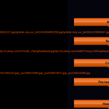
Ф
635602227.jpg
//gribnik.moy.su/_ph/24/1/904892296.jpg
//gribnik.moy.su/_ph/29/1/223905467.jp
В
ttp://i.ytimg.com/vi/7GId8_cNdng/hqdefault.jpg
http://i3.ytimg.com/vi/bE5T4mqJcZM/hqdefault.
Ст
/4/27893103.jpg
/_pu/1/89070388.jpg
/_pu/0/38979972.jpg
/_pu/1/56015086.jpg
Послед
Наш