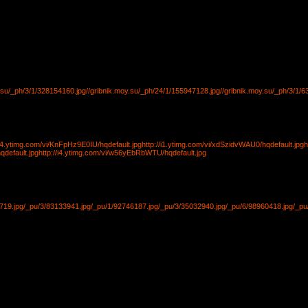
y.su/_ph/3/1/328154160.jpg
//gribnik.moy.su/_ph/24/1/155947128.jpg
//gribnik.moy.su/_ph/3/1/
/i4.ytimg.com/vi/KnFpHz9E0IU/hqdefault.jpg
http://i1.ytimg.com/vi/xdSzidvWAU0/hqdefault.jpg
h
qdefault.jpg
http://i4.ytimg.com/vi/w56yEbRbWTU/hqdefault.jpg
719.jpg
/_pu/3/83133941.jpg
/_pu/1/92746187.jpg
/_pu/3/35032940.jpg
/_pu/6/98960418.jpg
/_pu