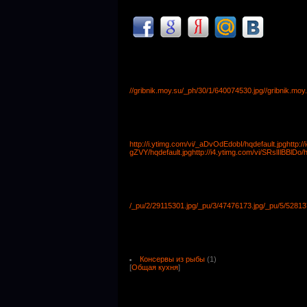
//gribnik.moy.su/_ph/30/1/640074530.jpg
//gribnik.mo
http://i.ytimg.com/vi/_aDvOdEdobI/hqdefault.jpg
http:/
gZVY/hqdefault.jpg
http://i4.ytimg.com/vi/SRslIlBBlDo/h
/_pu/2/29115301.jpg
/_pu/3/47476173.jpg
/_pu/5/52813
Консервы из рыбы
(1)
[
Общая кухня
]