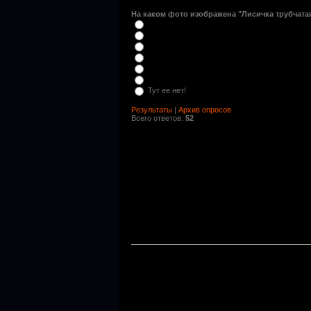
На каком фото изображена "Лисичка трубчатая
Тут ее нет!
Результаты
|
Архив опросов
Всего ответов:
52