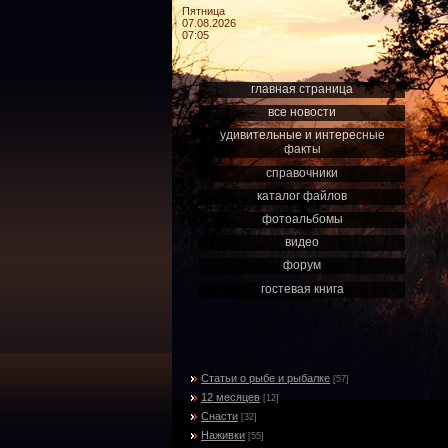
Пятница
07.08.2026
07:05
главная страница
все новости
удивительные и интересные
факты
справочники
каталог файлов
фотоальбомы
видео
форум
гостевая книга
Статьи о рыбе и рыбалке
[57]
12 месяцев
[12]
Снасти
[32]
Наживки
[55]