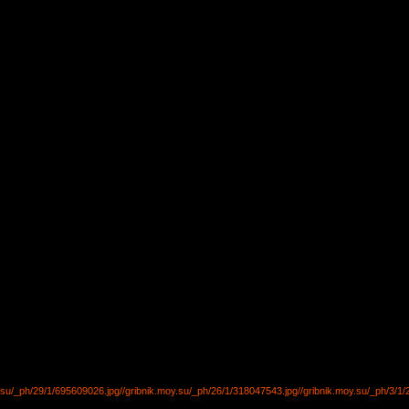
y.su/_ph/29/1/695609026.jpg
//gribnik.moy.su/_ph/26/1/318047543.jpg
//gribnik.moy.su/_ph/3/1