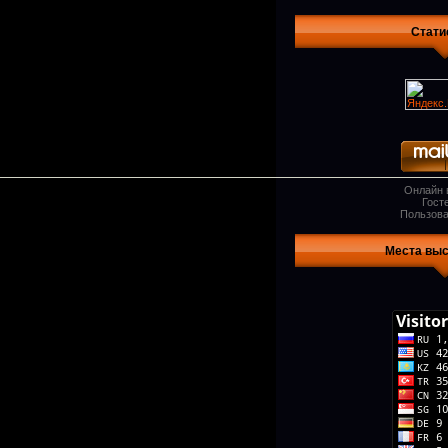
Стати
Онлайн 
Гост
Пользова
Места вы