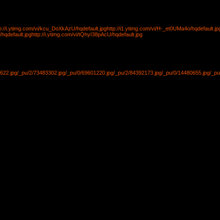
p://i.ytimg.com/vi/kcu_DoXkAzU/hqdefault.jpg
http://i1.ytimg.com/vi/H-_et0UMa4o/hqdefault.jp
/hqdefault.jpg
http://i.ytimg.com/vi/tQhyI38pAcU/hqdefault.jpg
622.jpg
/_pu/2/73483302.jpg
/_pu/0/69601220.jpg
/_pu/2/84392173.jpg
/_pu/0/14480655.jpg
/_pu