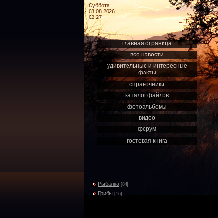
Суббота
08.08.2026
02:27
главная страница
все новости
удивительные и интересные
факты
справочники
каталог файлов
фотоальбомы
видео
форум
гостевая книга
Рыбалка
[84]
Грибы
[16]