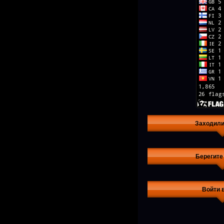
Заходили
Берегите
Войти 