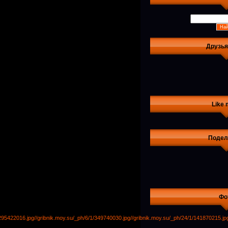
Друзья
Like 
Подел
Фо
/295422016.jpg
//gribnik.moy.su/_ph/6/1/349740030.jpg
//gribnik.moy.su/_ph/24/1/141870215.jp