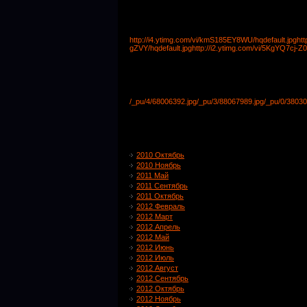
http://i4.ytimg.com/vi/kmS185EY8WU/hqdefault.jpg
htt
gZVY/hqdefault.jpg
http://i2.ytimg.com/vi/5KgYQ7cj-Z0
/_pu/4/68006392.jpg
/_pu/3/88067989.jpg
/_pu/0/38030
2010 Октябрь
2010 Ноябрь
2011 Май
2011 Сентябрь
2011 Октябрь
2012 Февраль
2012 Март
2012 Апрель
2012 Май
2012 Июнь
2012 Июль
2012 Август
2012 Сентябрь
2012 Октябрь
2012 Ноябрь