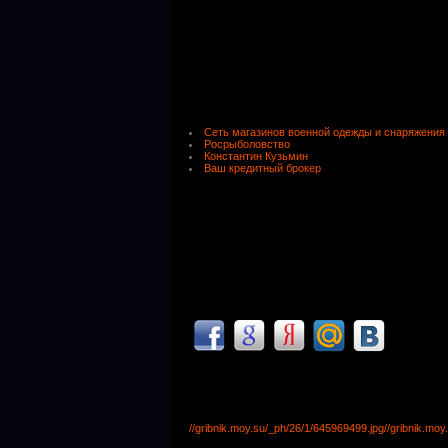
Сеть магазинов военной одежды и снаряжения
Росрыболовство
Константин Кузьмин
Ваш кредитный брокер
//gribnik.moy.su/_ph/26/1/645969499.jpg
//gribnik.mo