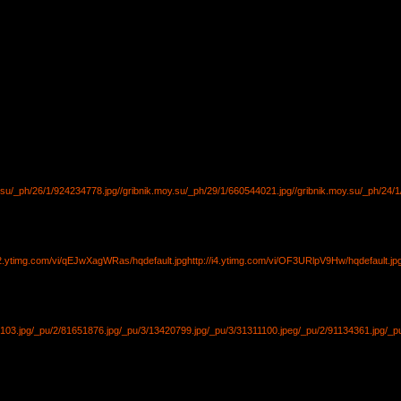
y.su/_ph/26/1/924234778.jpg
//gribnik.moy.su/_ph/29/1/660544021.jpg
//gribnik.moy.su/_ph/24/
/i2.ytimg.com/vi/qEJwXagWRas/hqdefault.jpg
http://i4.ytimg.com/vi/OF3URlpV9Hw/hqdefault.jp
103.jpg
/_pu/2/81651876.jpg
/_pu/3/13420799.jpg
/_pu/3/31311100.jpeg
/_pu/2/91134361.jpg
/_p