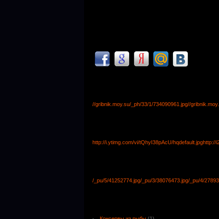
//gribnik.moy.su/_ph/33/1/734090961.jpg
//gribnik.mo
http://i.ytimg.com/vi/tQhyI38pAcU/hqdefault.jpg
http:/
/_pu/5/41252774.jpg
/_pu/3/38076473.jpg
/_pu/4/27893
Консервы из рыбы
(1)