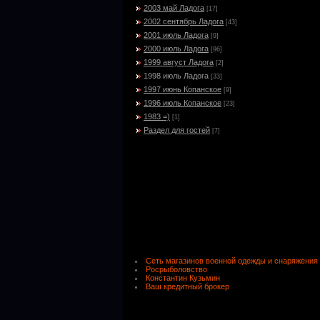
2003 май Ладога
[17]
2002 сентябрь Ладога
[43]
2001 июль Ладога
[9]
2000 июль Ладога
[96]
1999 август Ладога
[2]
1998 июль Ладога
[33]
1997 июнь Копанское
[9]
1996 июль Копанское
[23]
1983 =)
[1]
Раздел для гостей
[7]
Сеть магазинов военной одежды и снаряжения
Росрыболовство
Константин Кузьмин
Ваш кредитный брокер