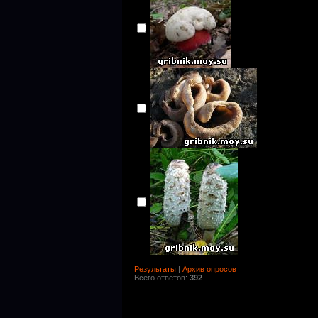
Результаты
|
Архив опросов
Всего ответов:
392