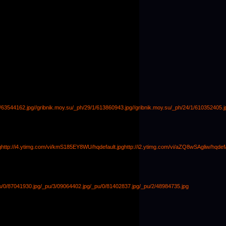
1/63544162.jpg
//gribnik.moy.su/_ph/29/1/613860943.jpg
//gribnik.moy.su/_ph/24/1/610352405.j
g
http://i4.ytimg.com/vi/kmS185EY8WU/hqdefault.jpg
http://i2.ytimg.com/vi/aZQ8wSAgliw/hqdefa
u/0/87041930.jpg
/_pu/3/09064402.jpg
/_pu/0/81402837.jpg
/_pu/2/48984735.jpg