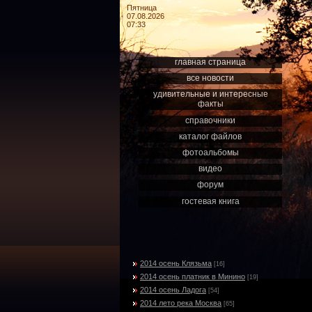
Пятница
07.08.2026
07:33
главная страница
все новости
удивительные и интересные
факты
справочники
каталог файлов
фотоальбомы
видео
форум
гостевая книга
2014 осень Клязьма
[16]
2014 осень платник в Минино
[19]
2014 осень Ладога
[54]
2014 лето река Москва
[65]