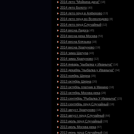
2014 лето "Мойкина дача"
[18]
2014 лето Болото
[40]
2014 лето пруд в Алферово
[13]
2014 лето пруд во Всеволодово
[8]
2014 лето пруд Случайный
[12]
2014 весна Ладога
[45]
2014 весна река Москва
[53]
2014 весна Клязьма
[18]
2014 весна Храпуново
[19]
2014 зима Шатура
[43]
2014 зима Храпуново
[12]
2014 январь "рыбалка у Иваныча"
[14]
2013 декабрь "рыбалка у Иваныча"
[34]
2013 ноябрь Шерна
[35]
2013 октябрь Шерна
[20]
2013 октябрь платник в Минино
[16]
2013 октябрь Москва река
[28]
2013 сентябрь "Рыбалка У Иваныча"
[23]
2013 сентябрь пруд Случайный
[16]
2013 август Храпуново
[18]
2013 август пруд Случайный
[64]
2013 июль пруд Случайный
[33]
2013 июль Москва река
[67]
2013 июнь пруд Случайный
[34]