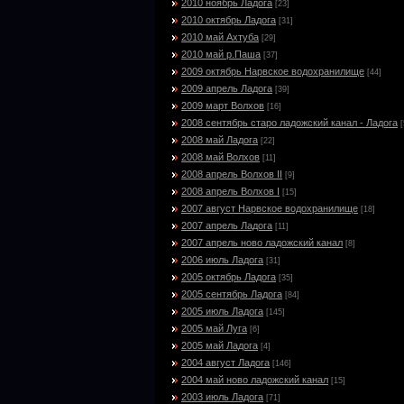
2010 ноябрь Ладога
[23]
2010 октябрь Ладога
[31]
2010 май Ахтуба
[29]
2010 май р.Паша
[37]
2009 октябрь Нарвское водохранилище
[44]
2009 апрель Ладога
[39]
2009 март Волхов
[16]
2008 сентябрь старо ладожский канал - Ладога
[
2008 май Ладога
[22]
2008 май Волхов
[11]
2008 апрель Волхов II
[9]
2008 апрель Волхов I
[15]
2007 август Нарвское водохранилище
[18]
2007 апрель Ладога
[11]
2007 апрель ново ладожский канал
[8]
2006 июль Ладога
[31]
2005 октябрь Ладога
[35]
2005 сентябрь Ладога
[84]
2005 июль Ладога
[145]
2005 май Луга
[6]
2005 май Ладога
[4]
2004 август Ладога
[146]
2004 май ново ладожский канал
[15]
2003 июль Ладога
[71]