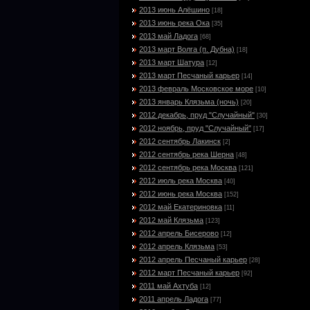
2013 июнь Алёшино
[18]
2013 июнь река Ока
[35]
2013 май Ладога
[68]
2013 март Волга (п. Дубна)
[18]
2013 март Шатура
[12]
2013 март Песчаный карьер
[14]
2013 февраль Московское море
[10]
2013 январь Клязьма (ночь)
[20]
2012 декабрь, пруд "Случайный"
[30]
2012 ноябрь, пруд "Случайный"
[17]
2012 сентябрь Лакинск
[2]
2012 сентябрь река Шерна
[48]
2012 сентябрь река Москва
[121]
2012 июль река Москва
[40]
2012 июнь река Москва
[152]
2012 май Екатериновка
[11]
2012 май Клязьма
[123]
2012 апрель Бисерово
[12]
2012 апрель Клязьма
[53]
2012 апрель Песчаный карьер
[28]
2012 март Песчаный карьер
[92]
2011 май Ахтуба
[12]
2011 апрель Ладога
[77]