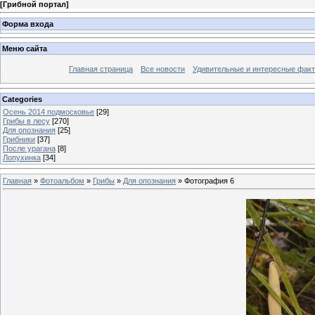
[
Грибной портал
]
Форма входа
Меню сайта
Главная страница
Все новости
Удивительные и интересные фак
Categories
Осень 2014 подмосковье
[29]
Грибы в лесу
[270]
Для опознания
[25]
Грибники
[37]
После урагана
[8]
Лопухинка
[34]
Главная
»
Фотоальбом
»
Грибы
»
Для опознания
» Фотография 6