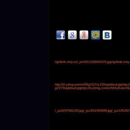
//gribnik.moy.su/_ph/20/1/226091670.jpg
//gribnik.mo
http://i2.ytimg.com/vi/5KgYQ7cj-Z0/hqdefault.jpg
http:
gZVY/hqdefault.jpg
http://i4.ytimg.com/vi/Sh6oKvaoV6w
/_pu/0/97566159.jpg
/_pu/3/52455888.jpg
/_pu/1/81867