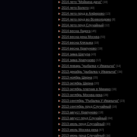
2014 лето "Мойкина дача"
[18]
2014 лето Болото
[40]
2014 лето пруд в Алферово
[13]
2014 лето пруд во Всеволодово
[8]
2014 лето пруд Случайный
[12]
2014 весна Ладога
[45]
2014 весна река Москва
[53]
2014 весна Клязьма
[18]
2014 весна Храпуново
[19]
2014 зима Шатура
[43]
2014 зима Храпуново
[12]
2014 январь "рыбалка у Иваныча"
[14]
2013 декабрь "рыбалка у Иваныча"
[34]
2013 ноябрь Шерна
[35]
2013 октябрь Шерна
[20]
2013 октябрь платник в Минино
[16]
2013 октябрь Москва река
[28]
2013 сентябрь "Рыбалка У Иваныча"
[23]
2013 сентябрь пруд Случайный
[16]
2013 август Храпуново
[18]
2013 август пруд Случайный
[64]
2013 июль пруд Случайный
[33]
2013 июль Москва река
[67]
2013 июнь пруд Случайный
[34]