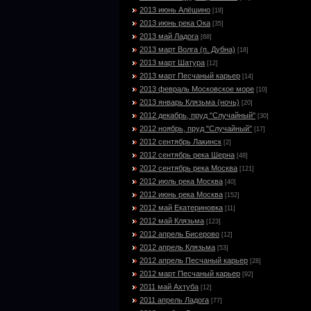
2013 июнь Алёшино
[18]
2013 июнь река Ока
[35]
2013 май Ладога
[68]
2013 март Волга (п. Дубна)
[18]
2013 март Шатура
[12]
2013 март Песчаный карьер
[14]
2013 февраль Московское море
[10]
2013 январь Клязьма (ночь)
[20]
2012 декабрь, пруд "Случайный"
[30]
2012 ноябрь, пруд "Случайный"
[17]
2012 сентябрь Лакинск
[2]
2012 сентябрь река Шерна
[48]
2012 сентябрь река Москва
[121]
2012 июль река Москва
[40]
2012 июнь река Москва
[152]
2012 май Екатериновка
[11]
2012 май Клязьма
[123]
2012 апрель Бисерово
[12]
2012 апрель Клязьма
[53]
2012 апрель Песчаный карьер
[28]
2012 март Песчаный карьер
[92]
2011 май Ахтуба
[12]
2011 апрель Ладога
[77]