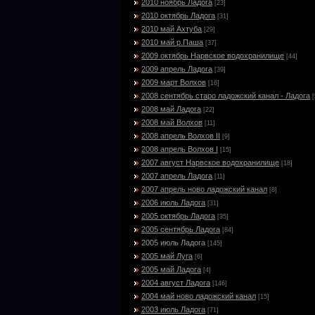
2010 ноябрь Ладога
[23]
2010 октябрь Ладога
[31]
2010 май Ахтуба
[29]
2010 май р.Паша
[37]
2009 октябрь Нарвское водохранилище
[44]
2009 апрель Ладога
[39]
2009 март Волхов
[16]
2008 сентябрь старо ладожский канал - Ладога
[
2008 май Ладога
[22]
2008 май Волхов
[11]
2008 апрель Волхов II
[9]
2008 апрель Волхов I
[15]
2007 август Нарвское водохранилище
[18]
2007 апрель Ладога
[11]
2007 апрель ново ладожский канал
[8]
2006 июль Ладога
[31]
2005 октябрь Ладога
[35]
2005 сентябрь Ладога
[84]
2005 июль Ладога
[145]
2005 май Луга
[6]
2005 май Ладога
[4]
2004 август Ладога
[146]
2004 май ново ладожский канал
[15]
2003 июль Ладога
[71]