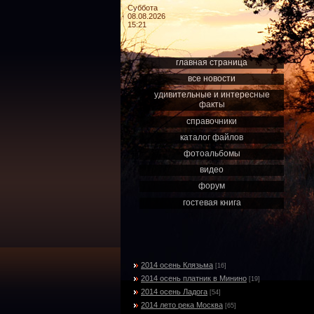
Суббота
08.08.2026
15:21
главная страница
все новости
удивительные и интересные
факты
справочники
каталог файлов
фотоальбомы
видео
форум
гостевая книга
2014 осень Клязьма
[16]
2014 осень платник в Минино
[19]
2014 осень Ладога
[54]
2014 лето река Москва
[65]