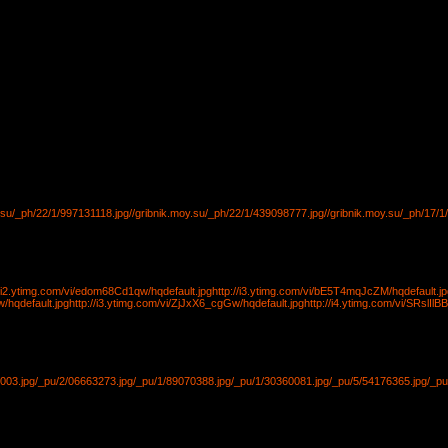
y.su/_ph/22/1/997131118.jpg
//gribnik.moy.su/_ph/22/1/439098777.jpg
//gribnik.moy.su/_ph/17/
//i2.ytimg.com/vi/edom68Cd1qw/hqdefault.jpg
http://i3.ytimg.com/vi/bE5T4mqJcZM/hqdefault.jp
/hqdefault.jpg
http://i3.ytimg.com/vi/ZjJxX6_cgGw/hqdefault.jpg
http://i4.ytimg.com/vi/SRslIlB
003.jpg
/_pu/2/06663273.jpg
/_pu/1/89070388.jpg
/_pu/1/30360081.jpg
/_pu/5/54176365.jpg
/_pu