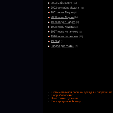
2003 май Ладога
[17]
2002 сентябрь Ладога
[43]
2001 июль Ладога
[9]
2000 июль Ладога
[96]
1999 август Ладога
[2]
1998 июль Ладога
[33]
1997 июнь Копанское
[9]
1996 июль Копанское
[23]
1983 =)
[1]
Раздел для гостей
[7]
Сеть магазинов военной одежды и снаряжения
Росрыболовство
Константин Кузьмин
Ваш кредитный брокер