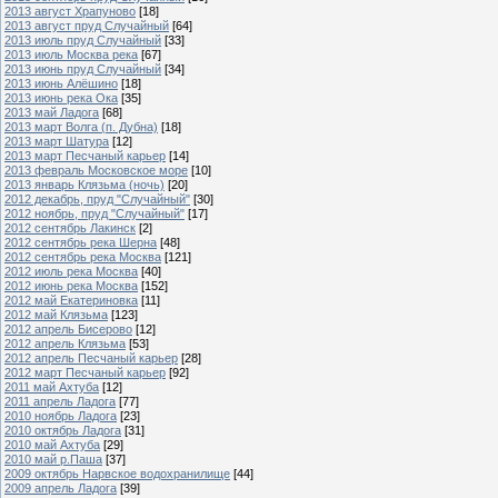
2013 август Храпуново
[18]
2013 август пруд Случайный
[64]
2013 июль пруд Случайный
[33]
2013 июль Москва река
[67]
2013 июнь пруд Случайный
[34]
2013 июнь Алёшино
[18]
2013 июнь река Ока
[35]
2013 май Ладога
[68]
2013 март Волга (п. Дубна)
[18]
2013 март Шатура
[12]
2013 март Песчаный карьер
[14]
2013 февраль Московское море
[10]
2013 январь Клязьма (ночь)
[20]
2012 декабрь, пруд "Случайный"
[30]
2012 ноябрь, пруд "Случайный"
[17]
2012 сентябрь Лакинск
[2]
2012 сентябрь река Шерна
[48]
2012 сентябрь река Москва
[121]
2012 июль река Москва
[40]
2012 июнь река Москва
[152]
2012 май Екатериновка
[11]
2012 май Клязьма
[123]
2012 апрель Бисерово
[12]
2012 апрель Клязьма
[53]
2012 апрель Песчаный карьер
[28]
2012 март Песчаный карьер
[92]
2011 май Ахтуба
[12]
2011 апрель Ладога
[77]
2010 ноябрь Ладога
[23]
2010 октябрь Ладога
[31]
2010 май Ахтуба
[29]
2010 май р.Паша
[37]
2009 октябрь Нарвское водохранилище
[44]
2009 апрель Ладога
[39]