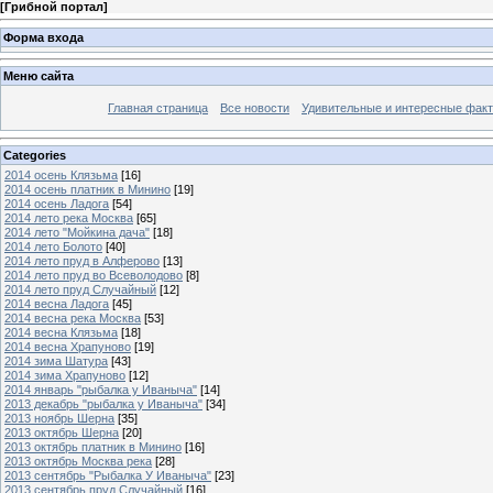
[
Грибной портал
]
Форма входа
Меню сайта
Главная страница
Все новости
Удивительные и интересные фак
Categories
2014 осень Клязьма
[16]
2014 осень платник в Минино
[19]
2014 осень Ладога
[54]
2014 лето река Москва
[65]
2014 лето "Мойкина дача"
[18]
2014 лето Болото
[40]
2014 лето пруд в Алферово
[13]
2014 лето пруд во Всеволодово
[8]
2014 лето пруд Случайный
[12]
2014 весна Ладога
[45]
2014 весна река Москва
[53]
2014 весна Клязьма
[18]
2014 весна Храпуново
[19]
2014 зима Шатура
[43]
2014 зима Храпуново
[12]
2014 январь "рыбалка у Иваныча"
[14]
2013 декабрь "рыбалка у Иваныча"
[34]
2013 ноябрь Шерна
[35]
2013 октябрь Шерна
[20]
2013 октябрь платник в Минино
[16]
2013 октябрь Москва река
[28]
2013 сентябрь "Рыбалка У Иваныча"
[23]
2013 сентябрь пруд Случайный
[16]