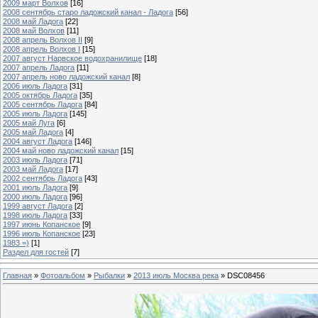
2009 март Волхов
[16]
2008 сентябрь старо ладожский канал - Ладога
[56]
2008 май Ладога
[22]
2008 май Волхов
[11]
2008 апрель Волхов II
[9]
2008 апрель Волхов I
[15]
2007 август Нарвское водохранилище
[18]
2007 апрель Ладога
[11]
2007 апрель ново ладожский канал
[8]
2006 июль Ладога
[31]
2005 октябрь Ладога
[35]
2005 сентябрь Ладога
[84]
2005 июль Ладога
[145]
2005 май Луга
[6]
2005 май Ладога
[4]
2004 август Ладога
[146]
2004 май ново ладожский канал
[15]
2003 июль Ладога
[71]
2003 май Ладога
[17]
2002 сентябрь Ладога
[43]
2001 июль Ладога
[9]
2000 июль Ладога
[96]
1999 август Ладога
[2]
1998 июль Ладога
[33]
1997 июнь Копанское
[9]
1996 июль Копанское
[23]
1983 =)
[1]
Раздел для гостей
[7]
Главная
»
Фотоальбом
»
Рыбалки
»
2013 июль Москва река
» DSC08456