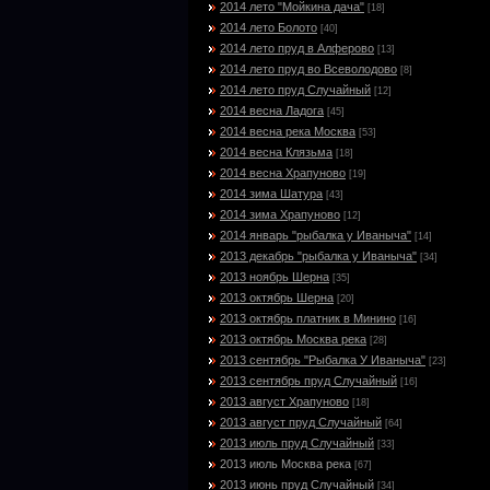
2014 лето "Мойкина дача"
[18]
2014 лето Болото
[40]
2014 лето пруд в Алферово
[13]
2014 лето пруд во Всеволодово
[8]
2014 лето пруд Случайный
[12]
2014 весна Ладога
[45]
2014 весна река Москва
[53]
2014 весна Клязьма
[18]
2014 весна Храпуново
[19]
2014 зима Шатура
[43]
2014 зима Храпуново
[12]
2014 январь "рыбалка у Иваныча"
[14]
2013 декабрь "рыбалка у Иваныча"
[34]
2013 ноябрь Шерна
[35]
2013 октябрь Шерна
[20]
2013 октябрь платник в Минино
[16]
2013 октябрь Москва река
[28]
2013 сентябрь "Рыбалка У Иваныча"
[23]
2013 сентябрь пруд Случайный
[16]
2013 август Храпуново
[18]
2013 август пруд Случайный
[64]
2013 июль пруд Случайный
[33]
2013 июль Москва река
[67]
2013 июнь пруд Случайный
[34]