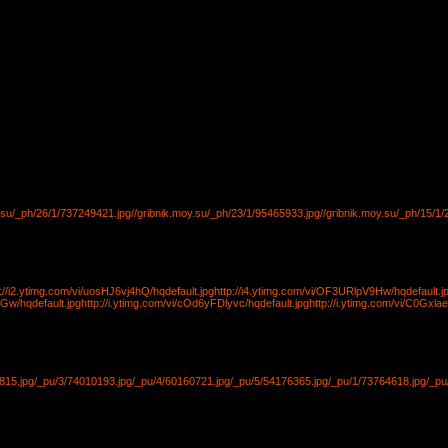
y.su/_ph/26/1/737249421.jpg
//gribnik.moy.su/_ph/23/1/95465933.jpg
//gribnik.moy.su/_ph/15/1
p://i2.ytimg.com/vi/uosHJ6vj4hQ/hqdefault.jpg
http://i4.ytimg.com/vi/OF3URlpV9Hw/hqdefault.j
gGw/hqdefault.jpg
http://i.ytimg.com/vi/cOd6yFDlyvc/hqdefault.jpg
http://i.ytimg.com/vi/C0Gxla
815.jpg
/_pu/3/74010193.jpg
/_pu/4/60160721.jpg
/_pu/5/54176365.jpg
/_pu/1/73764618.jpg
/_pu