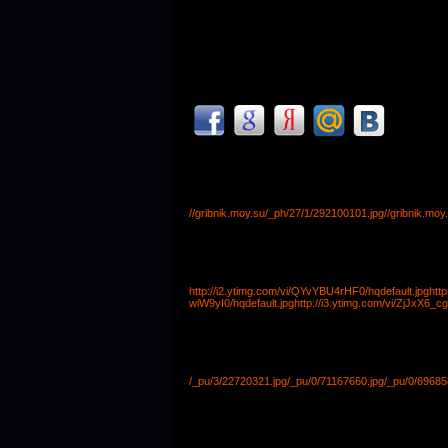
//gribnik.moy.su/_ph/27/1/292100101.jpg
//gribnik.mo
http://i2.ytimg.com/vi/QYvYBU4rHF0/hqdefault.jpg
htt
wiW9yI0/hqdefault.jpg
http://i3.ytimg.com/vi/ZjJxX6_c
/_pu/3/22720321.jpg
/_pu/0/71167660.jpg
/_pu/0/69685