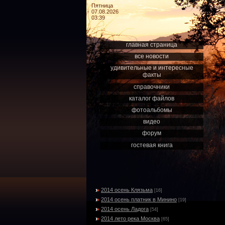
Пятница
07.08.2026
03:39
главная страница
все новости
удивительные и интересные
факты
справочники
каталог файлов
фотоальбомы
видео
форум
гостевая книга
2014 осень Клязьма
[16]
2014 осень платник в Минино
[19]
2014 осень Ладога
[54]
2014 лето река Москва
[65]