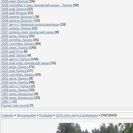
2009 март Волхов
[16]
2008 сентябрь старо ладожский канал - Ладога
[56]
2008 май Ладога
[22]
2008 май Волхов
[11]
2008 апрель Волхов II
[9]
2008 апрель Волхов I
[15]
2007 август Нарвское водохранилище
[18]
2007 апрель Ладога
[11]
2007 апрель ново ладожский канал
[8]
2006 июль Ладога
[31]
2005 октябрь Ладога
[35]
2005 сентябрь Ладога
[84]
2005 июль Ладога
[145]
2005 май Луга
[6]
2005 май Ладога
[4]
2004 август Ладога
[146]
2004 май ново ладожский канал
[15]
2003 июль Ладога
[71]
2003 май Ладога
[17]
2002 сентябрь Ладога
[43]
2001 июль Ладога
[9]
2000 июль Ладога
[96]
1999 август Ладога
[2]
1998 июль Ладога
[33]
1997 июнь Копанское
[9]
1996 июль Копанское
[23]
1983 =)
[1]
Раздел для гостей
[7]
Главная
»
Фотоальбом
»
Рыбалки
»
2014 лето пруд в Алферово
» DSC00426