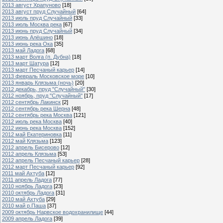
2013 август Храпуново
[18]
2013 август пруд Случайный
[64]
2013 июль пруд Случайный
[33]
2013 июль Москва река
[67]
2013 июнь пруд Случайный
[34]
2013 июнь Алёшино
[18]
2013 июнь река Ока
[35]
2013 май Ладога
[68]
2013 март Волга (п. Дубна)
[18]
2013 март Шатура
[12]
2013 март Песчаный карьер
[14]
2013 февраль Московское море
[10]
2013 январь Клязьма (ночь)
[20]
2012 декабрь, пруд "Случайный"
[30]
2012 ноябрь, пруд "Случайный"
[17]
2012 сентябрь Лакинск
[2]
2012 сентябрь река Шерна
[48]
2012 сентябрь река Москва
[121]
2012 июль река Москва
[40]
2012 июнь река Москва
[152]
2012 май Екатериновка
[11]
2012 май Клязьма
[123]
2012 апрель Бисерово
[12]
2012 апрель Клязьма
[53]
2012 апрель Песчаный карьер
[28]
2012 март Песчаный карьер
[92]
2011 май Ахтуба
[12]
2011 апрель Ладога
[77]
2010 ноябрь Ладога
[23]
2010 октябрь Ладога
[31]
2010 май Ахтуба
[29]
2010 май р.Паша
[37]
2009 октябрь Нарвское водохранилище
[44]
2009 апрель Ладога
[39]