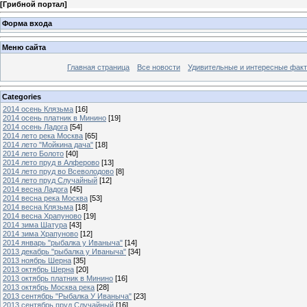
[
Грибной портал
]
Форма входа
Меню сайта
Главная страница
Все новости
Удивительные и интересные фак
Categories
2014 осень Клязьма
[16]
2014 осень платник в Минино
[19]
2014 осень Ладога
[54]
2014 лето река Москва
[65]
2014 лето "Мойкина дача"
[18]
2014 лето Болото
[40]
2014 лето пруд в Алферово
[13]
2014 лето пруд во Всеволодово
[8]
2014 лето пруд Случайный
[12]
2014 весна Ладога
[45]
2014 весна река Москва
[53]
2014 весна Клязьма
[18]
2014 весна Храпуново
[19]
2014 зима Шатура
[43]
2014 зима Храпуново
[12]
2014 январь "рыбалка у Иваныча"
[14]
2013 декабрь "рыбалка у Иваныча"
[34]
2013 ноябрь Шерна
[35]
2013 октябрь Шерна
[20]
2013 октябрь платник в Минино
[16]
2013 октябрь Москва река
[28]
2013 сентябрь "Рыбалка У Иваныча"
[23]
2013 сентябрь пруд Случайный
[16]