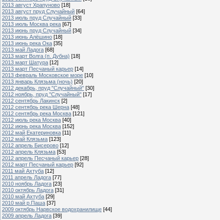
2013 август Храпуново
[18]
2013 август пруд Случайный
[64]
2013 июль пруд Случайный
[33]
2013 июль Москва река
[67]
2013 июнь пруд Случайный
[34]
2013 июнь Алёшино
[18]
2013 июнь река Ока
[35]
2013 май Ладога
[68]
2013 март Волга (п. Дубна)
[18]
2013 март Шатура
[12]
2013 март Песчаный карьер
[14]
2013 февраль Московское море
[10]
2013 январь Клязьма (ночь)
[20]
2012 декабрь, пруд "Случайный"
[30]
2012 ноябрь, пруд "Случайный"
[17]
2012 сентябрь Лакинск
[2]
2012 сентябрь река Шерна
[48]
2012 сентябрь река Москва
[121]
2012 июль река Москва
[40]
2012 июнь река Москва
[152]
2012 май Екатериновка
[11]
2012 май Клязьма
[123]
2012 апрель Бисерово
[12]
2012 апрель Клязьма
[53]
2012 апрель Песчаный карьер
[28]
2012 март Песчаный карьер
[92]
2011 май Ахтуба
[12]
2011 апрель Ладога
[77]
2010 ноябрь Ладога
[23]
2010 октябрь Ладога
[31]
2010 май Ахтуба
[29]
2010 май р.Паша
[37]
2009 октябрь Нарвское водохранилище
[44]
2009 апрель Ладога
[39]