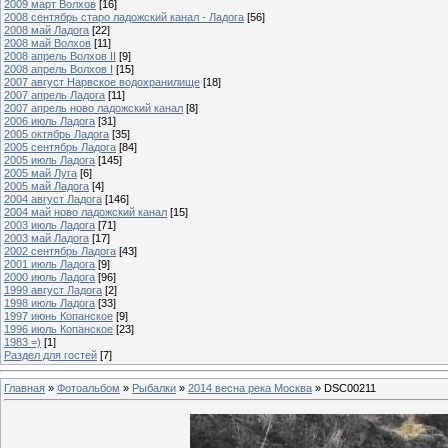
2009 март Волхов
[16]
2008 сентябрь старо ладожский канал - Ладога
[56]
2008 май Ладога
[22]
2008 май Волхов
[11]
2008 апрель Волхов II
[9]
2008 апрель Волхов I
[15]
2007 август Нарвское водохранилище
[18]
2007 апрель Ладога
[11]
2007 апрель ново ладожский канал
[8]
2006 июль Ладога
[31]
2005 октябрь Ладога
[35]
2005 сентябрь Ладога
[84]
2005 июль Ладога
[145]
2005 май Луга
[6]
2005 май Ладога
[4]
2004 август Ладога
[146]
2004 май ново ладожский канал
[15]
2003 июль Ладога
[71]
2003 май Ладога
[17]
2002 сентябрь Ладога
[43]
2001 июль Ладога
[9]
2000 июль Ладога
[96]
1999 август Ладога
[2]
1998 июль Ладога
[33]
1997 июнь Копанское
[9]
1996 июль Копанское
[23]
1983 =)
[1]
Раздел для гостей
[7]
Главная
»
Фотоальбом
»
Рыбалки
»
2014 весна река Москва
» DSC00211