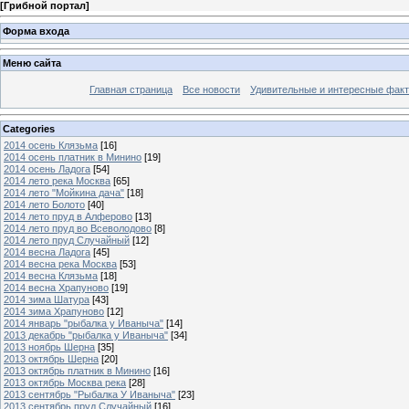
[
Грибной портал
]
Форма входа
Меню сайта
Главная страница
Все новости
Удивительные и интересные фак
Categories
2014 осень Клязьма
[16]
2014 осень платник в Минино
[19]
2014 осень Ладога
[54]
2014 лето река Москва
[65]
2014 лето "Мойкина дача"
[18]
2014 лето Болото
[40]
2014 лето пруд в Алферово
[13]
2014 лето пруд во Всеволодово
[8]
2014 лето пруд Случайный
[12]
2014 весна Ладога
[45]
2014 весна река Москва
[53]
2014 весна Клязьма
[18]
2014 весна Храпуново
[19]
2014 зима Шатура
[43]
2014 зима Храпуново
[12]
2014 январь "рыбалка у Иваныча"
[14]
2013 декабрь "рыбалка у Иваныча"
[34]
2013 ноябрь Шерна
[35]
2013 октябрь Шерна
[20]
2013 октябрь платник в Минино
[16]
2013 октябрь Москва река
[28]
2013 сентябрь "Рыбалка У Иваныча"
[23]
2013 сентябрь пруд Случайный
[16]