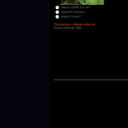
такого гриба тут нет
надоели опросы
куда я попал?
Результаты
|
Архив опросов
Всего ответов:
511