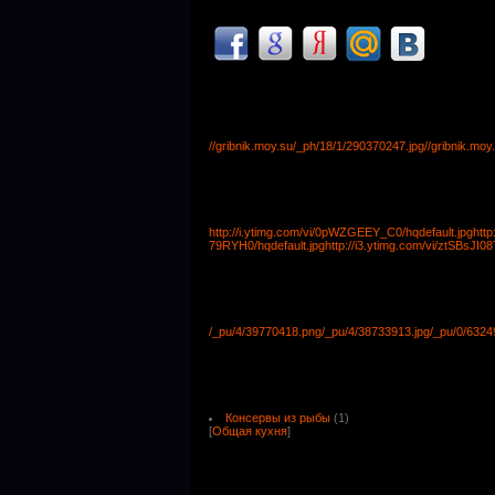
//gribnik.moy.su/_ph/18/1/290370247.jpg
//gribnik.mo
http://i.ytimg.com/vi/0pWZGEEY_C0/hqdefault.jpg
http
79RYH0/hqdefault.jpg
http://i3.ytimg.com/vi/ztSBsJI0
/_pu/4/39770418.png
/_pu/4/38733913.jpg
/_pu/0/6324
Консервы из рыбы
(1)
[
Общая кухня
]