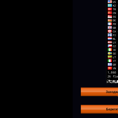
Заходи
Береги