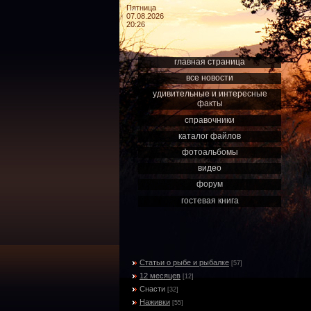
Пятница
07.08.2026
20:26
главная страница
все новости
удивительные и интересные
факты
справочники
каталог файлов
фотоальбомы
видео
форум
гостевая книга
Статьи о рыбе и рыбалке
[57]
12 месяцев
[12]
Снасти
[32]
Наживки
[55]