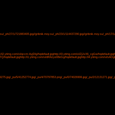
y.su/_ph/27/1/721883405.jpg
//gribnik.moy.su/_ph/23/1/114437290.jpg
//gribnik.moy.su/_ph/17/
://i2.ytimg.com/vi/qccm-AyjDIg/hqdefault.jpg
http://i3.ytimg.com/vi/ZjJxX6_cgGw/hqdefault.jpg
8TQ/hqdefault.jpg
http://i1.ytimg.com/vi/dRAzye08eGg/hqdefault.jpg
http://i4.ytimg.com/vi/sAO
9275.jpg
/_pu/5/41252774.jpg
/_pu/4/70797853.png
/_pu/0/74026906.jpg
/_pu/2/12131271.jpg
/_