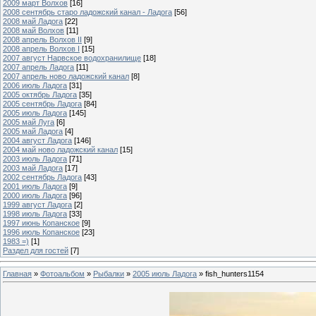
2009 март Волхов
[16]
2008 сентябрь старо ладожский канал - Ладога
[56]
2008 май Ладога
[22]
2008 май Волхов
[11]
2008 апрель Волхов II
[9]
2008 апрель Волхов I
[15]
2007 август Нарвское водохранилище
[18]
2007 апрель Ладога
[11]
2007 апрель ново ладожский канал
[8]
2006 июль Ладога
[31]
2005 октябрь Ладога
[35]
2005 сентябрь Ладога
[84]
2005 июль Ладога
[145]
2005 май Луга
[6]
2005 май Ладога
[4]
2004 август Ладога
[146]
2004 май ново ладожский канал
[15]
2003 июль Ладога
[71]
2003 май Ладога
[17]
2002 сентябрь Ладога
[43]
2001 июль Ладога
[9]
2000 июль Ладога
[96]
1999 август Ладога
[2]
1998 июль Ладога
[33]
1997 июнь Копанское
[9]
1996 июль Копанское
[23]
1983 =)
[1]
Раздел для гостей
[7]
Главная
»
Фотоальбом
»
Рыбалки
»
2005 июль Ладога
» fish_hunters1154