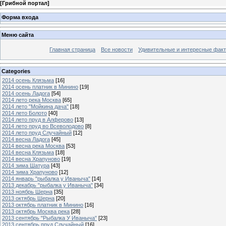
[
Грибной портал
]
Форма входа
Меню сайта
Главная страница
Все новости
Удивительные и интересные фак
Categories
2014 осень Клязьма
[16]
2014 осень платник в Минино
[19]
2014 осень Ладога
[54]
2014 лето река Москва
[65]
2014 лето "Мойкина дача"
[18]
2014 лето Болото
[40]
2014 лето пруд в Алферово
[13]
2014 лето пруд во Всеволодово
[8]
2014 лето пруд Случайный
[12]
2014 весна Ладога
[45]
2014 весна река Москва
[53]
2014 весна Клязьма
[18]
2014 весна Храпуново
[19]
2014 зима Шатура
[43]
2014 зима Храпуново
[12]
2014 январь "рыбалка у Иваныча"
[14]
2013 декабрь "рыбалка у Иваныча"
[34]
2013 ноябрь Шерна
[35]
2013 октябрь Шерна
[20]
2013 октябрь платник в Минино
[16]
2013 октябрь Москва река
[28]
2013 сентябрь "Рыбалка У Иваныча"
[23]
2013 сентябрь пруд Случайный
[16]