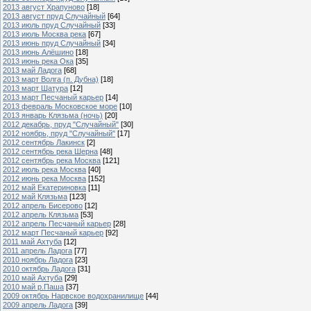
2013 август Храпуново
[18]
2013 август пруд Случайный
[64]
2013 июль пруд Случайный
[33]
2013 июль Москва река
[67]
2013 июнь пруд Случайный
[34]
2013 июнь Алёшино
[18]
2013 июнь река Ока
[35]
2013 май Ладога
[68]
2013 март Волга (п. Дубна)
[18]
2013 март Шатура
[12]
2013 март Песчаный карьер
[14]
2013 февраль Московское море
[10]
2013 январь Клязьма (ночь)
[20]
2012 декабрь, пруд "Случайный"
[30]
2012 ноябрь, пруд "Случайный"
[17]
2012 сентябрь Лакинск
[2]
2012 сентябрь река Шерна
[48]
2012 сентябрь река Москва
[121]
2012 июль река Москва
[40]
2012 июнь река Москва
[152]
2012 май Екатериновка
[11]
2012 май Клязьма
[123]
2012 апрель Бисерово
[12]
2012 апрель Клязьма
[53]
2012 апрель Песчаный карьер
[28]
2012 март Песчаный карьер
[92]
2011 май Ахтуба
[12]
2011 апрель Ладога
[77]
2010 ноябрь Ладога
[23]
2010 октябрь Ладога
[31]
2010 май Ахтуба
[29]
2010 май р.Паша
[37]
2009 октябрь Нарвское водохранилище
[44]
2009 апрель Ладога
[39]